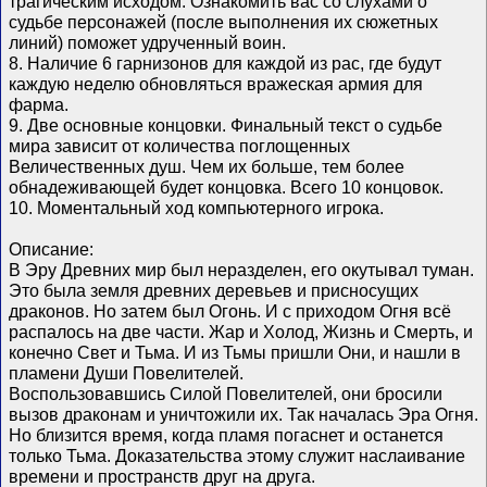
трагическим исходом. Ознакомить вас со слухами о
судьбе персонажей (после выполнения их сюжетных
линий) поможет удрученный воин.
8. Наличие 6 гарнизонов для каждой из рас, где будут
каждую неделю обновляться вражеская армия для
фарма.
9. Две основные концовки. Финальный текст о судьбе
мира зависит от количества поглощенных
Величественных душ. Чем их больше, тем более
обнадеживающей будет концовка. Всего 10 концовок.
10. Моментальный ход компьютерного игрока.
Описание:
В Эру Древних мир был неразделен, его окутывал туман.
Это была земля древних деревьев и присносущих
драконов. Но затем был Огонь. И с приходом Огня всё
распалось на две части. Жар и Холод, Жизнь и Смерть, и
конечно Свет и Тьма. И из Тьмы пришли Они, и нашли в
пламени Души Повелителей.
Воспользовавшись Силой Повелителей, они бросили
вызов драконам и уничтожили их. Так началась Эра Огня.
Но близится время, когда пламя погаснет и останется
только Тьма. Доказательства этому служит наслаивание
времени и пространств друг на друга.