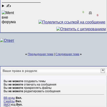
__________________
✍
0
⚖️
0
«
Предыдущая тема
|
Следующая тема
»
Ваши права в разделе
^
Вы
не можете
создавать темы
Вы
не можете
отвечать на сообщения
Вы
не можете
прикреплять файлы
Вы
не можете
редактировать сообщения
BB-коды
Вкл.
Смайлы
Вкл.
[IMG]
код
Вкл.