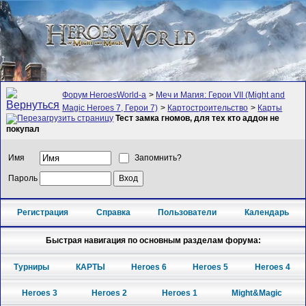
Форум HeroesWorld-а
>
Меч и Магия: Герои VII (Might and
Magic Heroes 7, Герои 7)
>
Картостроительство
>
Карты
Тест замка гномов, для тех кто аддон не
покупал
Имя
Запомнить?
Пароль
Регистрация
Справка
Пользователи
Календарь
Быстрая навигация по основным разделам форума:
Турниры
КАРТЫ
Heroes 6
Heroes 5
Heroes 4
Heroes 3
Heroes 2
Heroes 1
Might&Magic