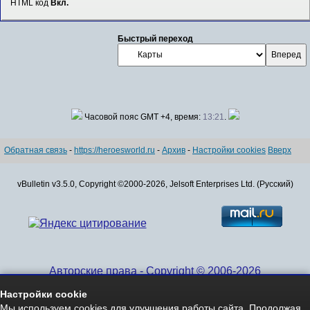
HTML код
Вкл.
Быстрый переход
Часовой пояс GMT +4, время:
13:21
.
Обратная связь
-
https://heroesworld.ru
-
Архив
-
Настройки cookies
Вверх
vBulletin v3.5.0, Copyright ©2000-2026, Jelsoft Enterprises Ltd. (Русский)
Авторские права - Copyright © 2006-2026
www.HeroesWorld.ru All rights reserved
Настройки cookie
Heroes World (English)
Мы используем cookies для улучшения работы сайта. Продолжая