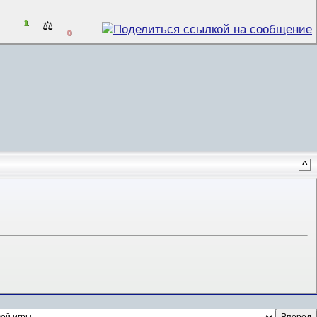
1
⚖️
0
^