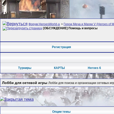
Форум HeroesWorld-а
>
Герои Меча и Магии V (Heroes of Mi
[ОБСУЖДЕНИЕ] Помощь и вопросы
Регистрация
Турниры
КАРТЫ
Heroes 6
Лобби для сетевой игры
Лобби для поиска и организации сетевых игр
Опции темы