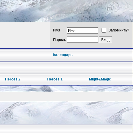
Имя
Запомнить?
Пароль
Календарь
Heroes 2
Heroes 1
Might&Magic