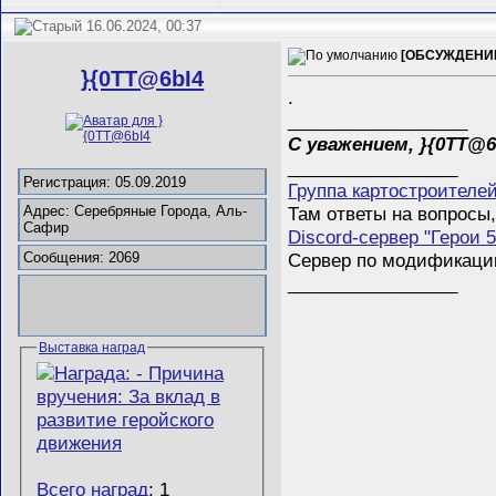
16.06.2024, 00:37
[ОБСУЖДЕНИЕ
}{0TT@6bI4
.
__________________
С уважением, }{0TT@6
_________________
Регистрация: 05.09.2019
Группа картостроителе
Там ответы на вопросы,
Адрес: Серебряные Города, Аль-
Сафир
Discord-сервер "Герои 5
Сервер по модификации 
Сообщения: 2069
_________________
Выставка наград
Всего наград
: 1