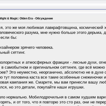
Might & Magic: Olden Era - Обсуждение
ия, это же моя любимая лавкрафтовщина, космический х
еловеческого разума, мне нужно больше этого дерьма, да
 если бы:
изайнером зрячего человека.
ьный сеттинг.
, колоритных и атмосферных фракции - лесные духи, огн
 в самобытном и оригинальном сеттинге, где всё можно 
оев? Это неуместно, неорганично, абсолютно не в духе
 тут половина каста все такие особенные снежиночки и 
нговая кампания же. Смарите, мы вам принесли вашу лю
лся, но это детали, покупайте наши игрушки.
ело нормально. Мобилодрочильня в самом худшем вариа
орять, и от того, что я повторю это сто раз, они не пер