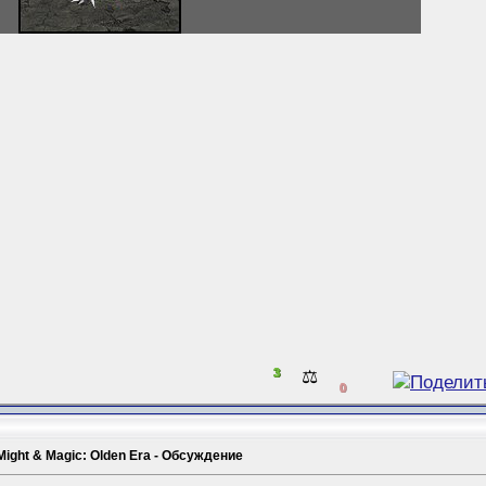
3
⚖️
0
Might & Magic: Olden Era - Обсуждение