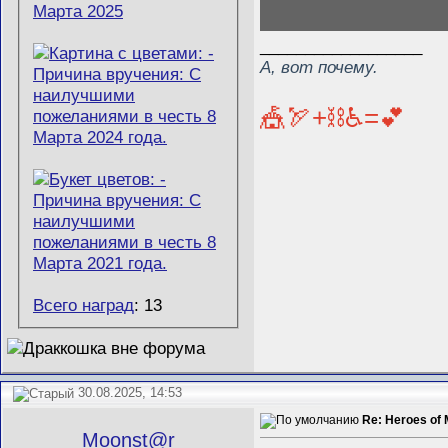
__________________
А, вот почему.
🎪🏹+⛓️♿=💕
Всего наград
: 13
30.08.2025, 14:53
Re: Heroes of 
Mооnst@r