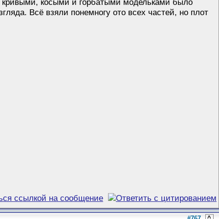
пер кривыми, косыми и горбатыми модельками было
гляда. Всё взяли понемногу ото всех частей, но плот
#767
^