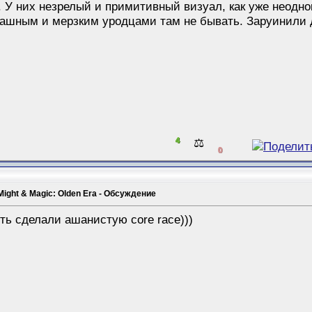
т. У них незрелый и примитивный визуал, как уже неодн
рашным и мерзким уродцами там не бывать. Заруинили 
4
⚖️
0
Might & Magic: Olden Era - Обсуждение
ять сделали ашанистую core race)))