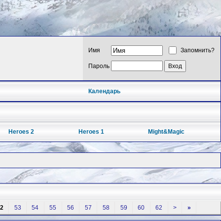
Имя
Запомнить?
Пароль
Календарь
Heroes 2
Heroes 1
Might&Magic
2
53
54
55
56
57
58
59
60
62
>
»