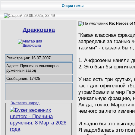
Опции темы
29.08.2025, 22:49
Re: Heroes of 
Драккошка
"Какая классная фракц
запределья за гранью ч
такими" - сказала бы я,
Регистрация: 16.07.2007
1. Анфрозены наняли д
2. Это был бы оригинал
Адрес: Прянично-самоварно-
ружейный завод
У нас есть три крутых
Сообщения: 17425
каст для офигенной тбс
утрамбовали в мир Гер
уникальную фракцию, но
Выставка наград
Ах да, точно. Маркети
немного за лето измени
И ладно бы это выгляд
Я задолбалась это повт