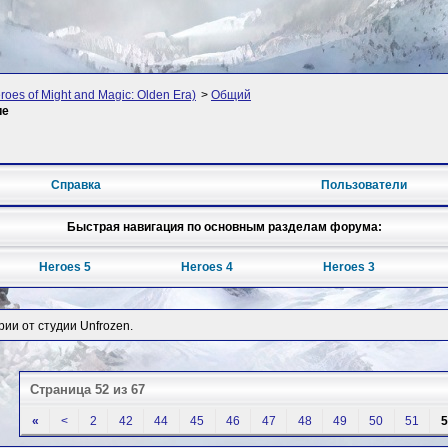
oes of Might and Magic: Olden Era)
>
Общий
ие
Справка
Пользователи
Быстрая навигация по основным разделам форума:
Heroes 5
Heroes 4
Heroes 3
рии от студии Unfrozen.
Страница 52 из 67
«
<
2
42
44
45
46
47
48
49
50
51
5