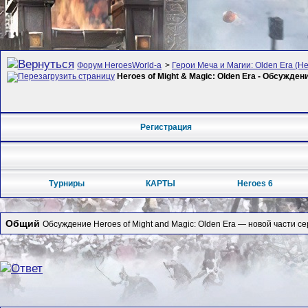
Форум HeroesWorld-а
>
Герои Меча и Магии: Olden Era (Her
Heroes of Might & Magic: Olden Era - Обсужден
Регистрация
Турниры
КАРТЫ
Heroes 6
Общий
Обсуждение Heroes of Might and Magic: Olden Era — новой части се