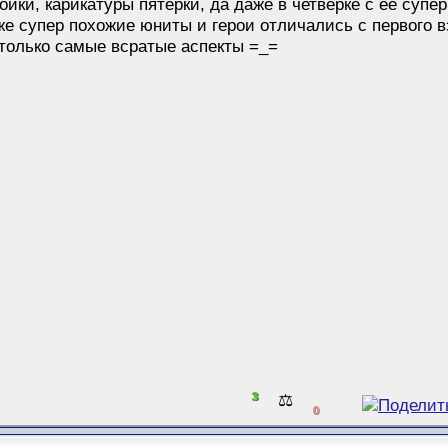
ойки, карикатуры пятёрки, да даже в четвёрке с её су
е супер похожие юниты и герои отличались с первого вз
 только самые всратые аспекты =_=
3
⚖️
0