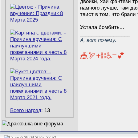
двойки, хай фэнтези тр
намного лучше, там даж
твист в том, что брали
Устала бомбить...
__________________
А, вот почему.
🎪🏹+⛓️♿=💕
Всего наград
: 13
29.08.2025, 22:52