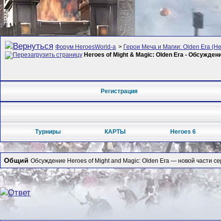
Форум HeroesWorld-а
>
Герои Меча и Магии: Olden Era (Her
Heroes of Might & Magic: Olden Era - Обсужден
Регистрация
Турниры
КАРТЫ
Heroes 6
Общий
Обсуждение Heroes of Might and Magic: Olden Era — новой части се