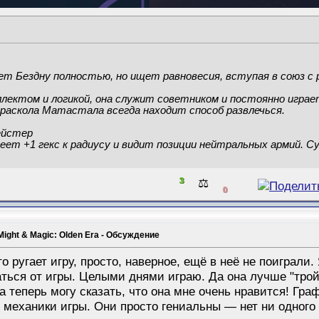
т Бездну полностью, но ищет равновесия, вступая в союз с 
лектом и логикой, она служит советником и постоянно играе
 раскола Матастала всегда находит способ развлечься.
ейстер
ет +1 гекс к радиусу и видит позиции нейтральных армий. С
3
⚖️
0
Might & Magic: Olden Era - Обсуждение
то ругает игру, просто, наверное, ещё в неё не поиграл
аться от игры. Целыми днями играю. Да она лучше "тро
а теперь могу сказать, что она мне очень нравится! Граф
 механики игры. Они просто гениальны — нет ни одного 