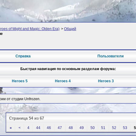
oes of Might and Magic: Olden Era)
>
Общий
ие
Справка
Пользователи
Быстрая навигация по основным разделам форума:
Heroes 5
Heroes 4
Heroes 3
рии от студии Unfrozen.
Страница 54 из 67
«
<
4
44
46
47
48
49
50
51
52
53
5