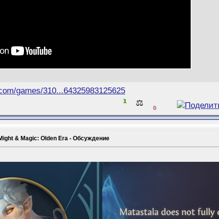
.com/games/310...64325983125625
1
⚖️
0
Might & Magic: Olden Era - Обсуждение