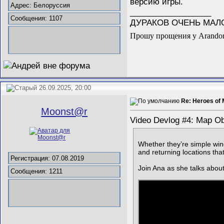
версию игры.
Адрес: Белоруссия
__________________
Сообщения: 1107
ДУРАКОВ ОЧЕНЬ МАЛО
Прошу прощения у Arandor-
26.09.2025, 20:00
Re: Heroes of 
Mооnst@r
Video Devlog #4: Map Ob
Whether they’re simple wind
and returning locations th
Регистрация: 07.08.2019
Join Ana as she talks about
Сообщения: 1211