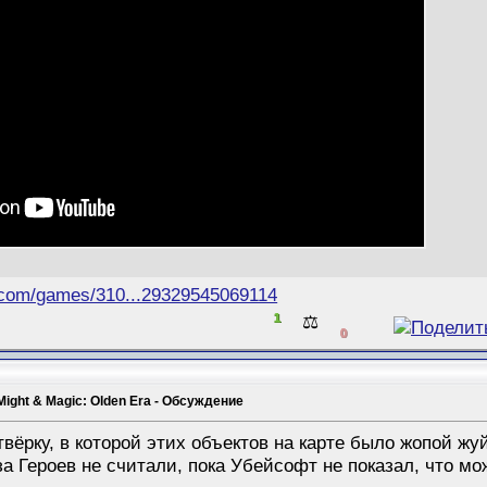
.com/games/310...29329545069114
1
⚖️
0
Might & Magic: Olden Era - Обсуждение
ёрку, в которой этих объектов на карте было жопой жу
за Героев не считали, пока Убейсофт не показал, что мо