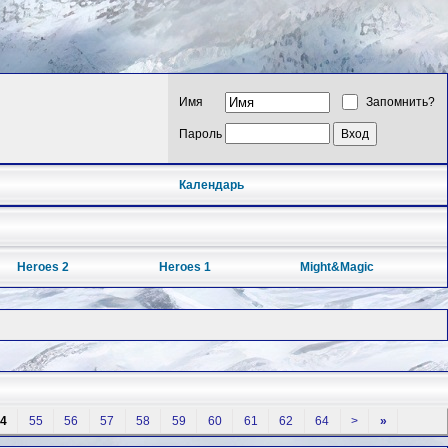
Имя
Запомнить?
Пароль
Календарь
Heroes 2
Heroes 1
Might&Magic
4
55
56
57
58
59
60
61
62
64
>
»