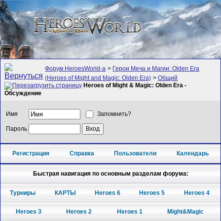
Форум HeroesWorld-а
>
Герои Меча и Магии: Olden Era
(Heroes of Might and Magic: Olden Era)
>
Общий
Heroes of Might & Magic: Olden Era -
Обсуждение
Имя
Запомнить?
Пароль
Регистрация
Справка
Пользователи
Календарь
Быстрая навигация по основным разделам форума:
Турниры
КАРТЫ
Heroes 6
Heroes 5
Heroes 4
Heroes 3
Heroes 2
Heroes 1
Might&Magic