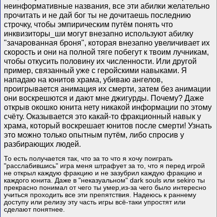
неинформативные названия, все эти абилки желательно
прочитать и не дай бог ты не дочитаешь последнию
строчку, чтобы эмпирическим путём понять что
инквизиторы_ши могут внезапно используют абилку
"зачарованная броня", которая внезапно увеличивает их
скорость и они на полной тяге побегут к твоим лучникам,
чтобы откусить половину их численности. Или другой
пример, связанный уже с геройскими навыками. Я
нападаю на юнитов храма, убиваю ангелов,
проигрывается анимация их смерти, затем без анимации
они воскрешются и дают мне джигурды. Почему? Даже
открыв окошко юнита нету никакой информации по этому
счёту. Оказывается это какай-то фракционный навык у
храма, который воскрешает юнитов после смерти! Узнать
это можно только опытным путём, либо спросив у
разбирающих людей.
То есть получается так, что за то что я хочу поиграть
"расслабившись" игра меня штрафует за то, что я перед игрой
не открыл каждую фракцию и не зазубрил каждую фракцию и
каждого юнита. Даже в "неказуальном" dark souls или sekiro ты
прекрасно понимал от чего ты умер,из-за чего было интересно
учиться проходить все эти препятствия. Надеюсь к раннему
доступу или релизу эту часть игры всё-таки упростят или
сделают понятнее.