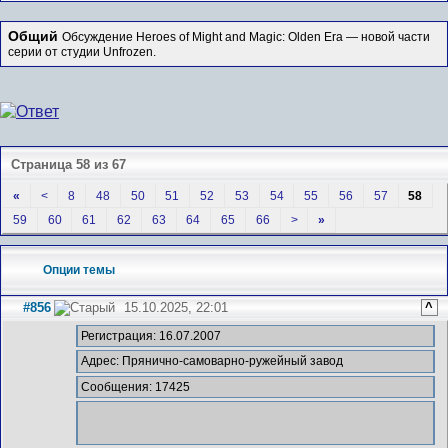
Общий
Обсуждение Heroes of Might and Magic: Olden Era — новой части
серии от студии Unfrozen.
Страница 58 из 67
«
<
8
48
50
51
52
53
54
55
56
57
58
59
60
61
62
63
64
65
66
>
»
Опции темы
#856
15.10.2025, 22:01
^
Регистрация: 16.07.2007
Адрес: Прянично-самоварно-ружейный завод
Сообщения: 17425