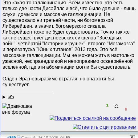
Это какая-то галлюцинация. Всем известно, что есть
только две части Дисайплс и всё, что было дальше - лишь
слухи, домысли и массовые галлюцинации. Не
существовало ни третьей части, ни богомерзкой
Либерейшен, а значит, богомерзкого сиквела
Либерейшен тоже не будет существовать. Точно так же
как не существует диснеевских сиквелов "Звёздных
войн", четвёртой "Истории игрушек", второго "Мегамозга"
и перезапуска "Юных титанов" 2013 года. Это всё
массовые галлюцинации. Мы не можем жить в настолько
ужасной, несправедливой и непоправимо осквернённой
вселенной, где эти абоминации могли бы существовать.
Олден Эра невыразимо всратая, но она хотя бы
существует.
__________________
✍
1
⚖️
0
#859
16.10.2025, 04:58
^