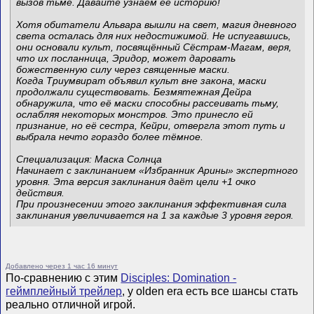
вызов тьме. Давайте узнаем ее историю!
Хотя обитатели Альвара вышли на свет, магия дневного
света осталась для них недостижимой. Не испугавшись,
они основали культ, посвящённый Сёстрам-Магам, веря,
что их посланница, Эридор, может даровать
божественную силу через священные маски.
Когда Триумвират объявил культ вне закона, маски
продолжали существовать. Безмятежная Дейра
обнаружила, что её маски способны рассеивать тьму,
ослабляя некоторых монстров. Это принесло ей
признание, но её сестра, Кейри, отвергла этот путь и
выбрала нечто гораздо более тёмное.
Специализация: Маска Солнца
Начинает с заклинанием «Избранник Арины» экспертного
уровня. Эта версия заклинания даёт цели +1 очко
действия.
При произнесении этого заклинания эффективная сила
заклинания увеличивается на 1 за каждые 3 уровня героя.
Добавлено через 1 час 16 минут
По-сравнению с этим
Disciples: Domination -
геймплейный трейлер
, у olden era есть все шансы стать
реально отличной игрой.