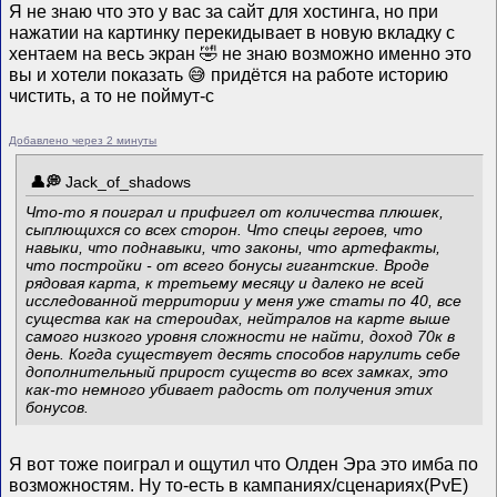
Я не знаю что это у вас за сайт для хостинга, но при
нажатии на картинку перекидывает в новую вкладку с
хентаем на весь экран 🤣 не знаю возможно именно это
вы и хотели показать 😅 придётся на работе историю
чистить, а то не поймут-с
Добавлено через 2 минуты
Jack_of_shadows
Что-то я поиграл и прифигел от количества плюшек,
сыплющихся со всех сторон. Что спецы героев, что
навыки, что поднавыки, что законы, что артефакты,
что постройки - от всего бонусы гигантские. Вроде
рядовая карта, к третьему месяцу и далеко не всей
исследованной территории у меня уже статы по 40, все
существа как на стероидах, нейтралов на карте выше
самого низкого уровня сложности не найти, доход 70к в
день. Когда существует десять способов нарулить себе
дополнительный прирост существ во всех замках, это
как-то немного убивает радость от получения этих
бонусов.
Я вот тоже поиграл и ощутил что Олден Эра это имба по
возможностям. Ну то-есть в кампаниях/сценариях(PvE)