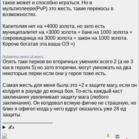
такое может и способно играться. Но в
мультиплеере(PvP) это жесть, такие перекосы в
возможностях.
Капитолия нет на +4000 золота, но зато есть
муниципалитет на +3000 золота + банк на 1000 золота +
сокровищница на 3000 золота + закон на 1000 золота.
Короче богатая эта ваша ОЭ =)
Добавлено через 14 минут
Опять таки перков во вторичных умениях всего 2 (а не 3
как в героях 5) но зато вторички, могут умножать на два
некоторые перки если они у героя тоже есть.
Самая жесть для меня была это +2 к защите магу, если он
колдует в раунде до конца боя. То-есть каждый каст
заклинания увеличивает защиту мага (любого
заклинания). Он колдовал всякую фигню не страшную, но
блин я офигел когда у него вдруг оказалось уже 28 ед
защиты.
__________________
✍
1
⚖️