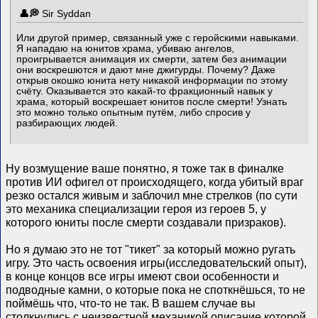
Sir Syddan
Или другой пример, связанный уже с геройскими навыками.
Я нападаю на юнитов храма, убиваю ангелов,
проигрывается анимация их смерти, затем без анимации
они воскрешются и дают мне джигурды. Почему? Даже
открыв окошко юнита нету никакой информации по этому
счёту. Оказывается это какай-то фракционный навык у
храма, который воскрешает юнитов после смерти! Узнать
это можно только опытным путём, либо спросив у
разбирающих людей.
Ну возмущение ваше понятно, я тоже так в финалке
против ИИ офигел от происходящего, когда убитый враг
резко остался живым и заблочил мне стрелков (по сути
это механика специализации героя из героев 5, у
которого юниты после смерти создавали призраков).
Но я думаю это не тот "тикет" за который можно ругать
игру. Это часть освоения игры(исследовательский опыт),
в конце концов все игры имеют свои особенности и
подводные камни, о которые пока не споткнёшься, то не
поймёшь что, что-то не так. В вашем случае вы
столкнулись с неизвестной механикой описание которой