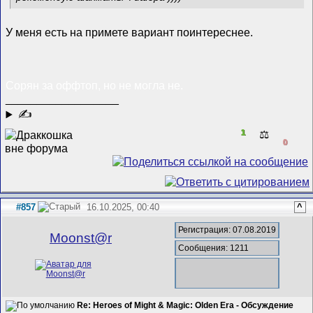
У меня есть на примете вариант поинтереснее.
Сорян за оффтоп, но не могла не.
__________________
✍
1
⚖️
0
#857
16.10.2025, 00:40
^
Регистрация: 07.08.2019
Mооnst@r
Сообщения: 1211
Re: Heroes of Might & Magic: Olden Era - Обсуждение