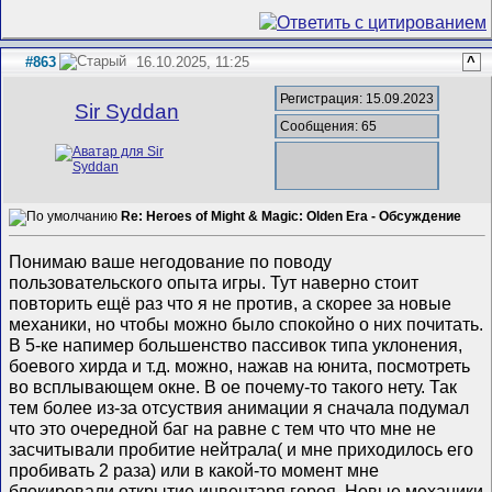
#863
16.10.2025, 11:25
^
Регистрация: 15.09.2023
Sir Syddan
Сообщения: 65
Re: Heroes of Might & Magic: Olden Era - Обсуждение
Понимаю ваше негодование по поводу
пользовательского опыта игры. Тут наверно стоит
повторить ещё раз что я не против, а скорее за новые
механики, но чтобы можно было спокойно о них почитать.
В 5-ке напимер большенство пассивок типа уклонения,
боевого хирда и т.д. можно, нажав на юнита, посмотреть
во всплывающем окне. В ое почему-то такого нету. Так
тем более из-за отсуствия анимации я сначала подумал
что это очередной баг на равне с тем что что мне не
засчитывали пробитие нейтрала( и мне приходилось его
пробивать 2 раза) или в какой-то момент мне
блокировали открытие инвентаря героя. Новые механики