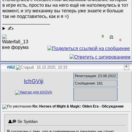
в игре есть, просто вы на него ещё не натолкнулись в тот
момент, и эту механику вы теперь уже знаете и больше
так не подставитесь, как и я =)
__________________
✍
3
⚖️
0
#862
16.10.2025, 10:33
^
Регистрация: 23.08.2022
IchGViji
Сообщения: 181
Re: Heroes of Might & Magic: Olden Era - Обсуждение
Sir Syddan
Я согласен с тем, что в современных реалиях не стоит