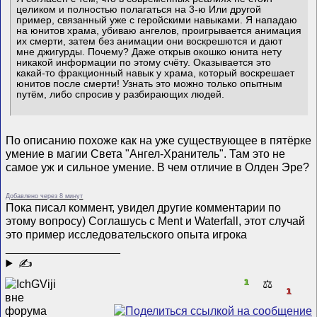
целиком и полностью полагаться на 3-ю Или другой
пример, связанный уже с геройскими навыками. Я нападаю
на юнитов храма, убиваю ангелов, проигрывается анимация
их смерти, затем без анимации они воскрешются и дают
мне джигурды. Почему? Даже открыв окошко юнита нету
никакой информации по этому счёту. Оказывается это
какай-то фракционный навык у храма, который воскрешает
юнитов после смерти! Узнать это можно только опытным
путём, либо спросив у разбирающих людей.
По описанию похоже как на уже существующее в пятёрке
умение в магии Света "Ангел-Хранитель". Там это не
самое уж и сильное умение. В чем отличие в Олден Эре?
Добавлено через 8 минут
Пока писал коммент, увидел другие комментарии по
этому вопросу) Соглашусь с Ment и Waterfall, этот случай
это пример исследовательского опыта игрока
__________________
✍
1
⚖️
1