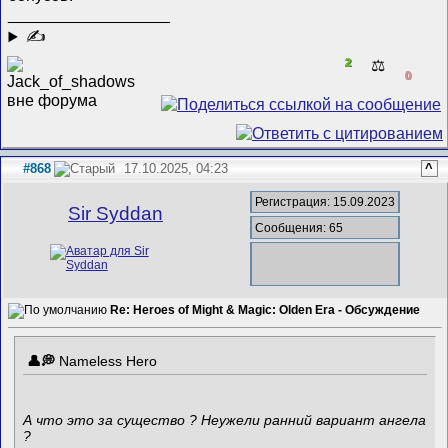
__________________
✍
2
⚖️
0
#868
17.10.2025, 04:23
^
Регистрация: 15.09.2023
Sir Syddan
Сообщения: 65
Re: Heroes of Might & Magic: Olden Era - Обсуждение
Nameless Hero
А что это за существо ? Неужели ранний вариант ангела
?