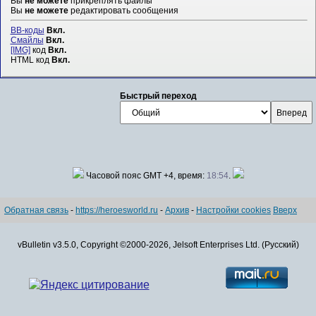
Вы
не можете
прикреплять файлы
Вы
не можете
редактировать сообщения
BB-коды
Вкл.
Смайлы
Вкл.
[IMG]
код
Вкл.
HTML код
Вкл.
Быстрый переход
Часовой пояс GMT +4, время:
18:54
.
Обратная связь
-
https://heroesworld.ru
-
Архив
-
Настройки cookies
Вверх
vBulletin v3.5.0, Copyright ©2000-2026, Jelsoft Enterprises Ltd. (Русский)