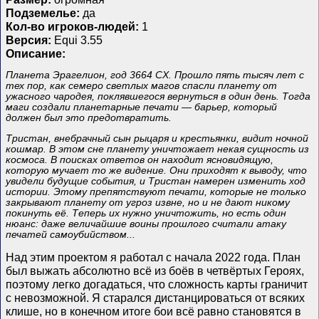
Подземелье:
да
Кол-во игроков-людей:
1
Версия:
Equi 3.55
Описание:
Планета Эрагелион, год 3664 СХ. Прошло пять тысяч лет с
тех пор, как семеро светлых магов спасли планету от
ужасного чародея, поклявшегося вернуться в один день. Тогда
маги создали планетарные печати — барьер, который
должен был это предотвратить.
Тристан, внебрачный сын рыцаря и крестьянки, видит ночной
кошмар. В этом сне планету уничтожает некая сущность из
космоса. В поисках ответов он находит ясновидящую,
которую мучает то же видение. Они приходят к выводу, что
увидели будущие события, и Тристан намерен изменить ход
истории. Этому препятствуют печати, которые не только
закрывают планету от угроз извне, но и не дают никому
покинуть её. Теперь их нужно уничтожить, но есть один
нюанс: даже величайшие воины прошлого считали атаку
печатей самоубийством...
Над этим проектом я работал с начала 2022 года. План
был выжать абсолютно всё из боёв в четвёртых Героях,
поэтому легко догадаться, что сложность карты граничит
с невозможной. Я старался дистанцироваться от всяких
клише, но в конечном итоге бои всё равно становятся в