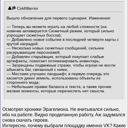
ColdWarrior
Вышло обновление для первого сценария. Изменения:
— Теперь вы можете играть на любой сложности (на
новичке активируется Сюжетный режим, который сильно
упрощает сюжетных боссов);
— Добавлено новое событие в последней четверти карты с
крутой наградой;
— Несколько новых сюжетных сообщений, сильнее
раскрывающие персонажей;
— Добавлен старьёвщик, который покупает слабые
артефакты, помогает оптимизировать инвентарь;
— Запрещены подвижные стражи, чтобы игроки не могли
абьюзить баг, связанный с ними;
— Местами улучшен ландшафт, в первую очередь это
касается диких земель, использованы объекты из
стороннего мода;
— Небольшие правки баланса и текста, а также прочие
мелкие моменты, которые перечислять нет смысла.
Осмотрел хроники Эрагелиона. Не вчитывался сильно,
ибо на работе. Видно проделанную работу. Аж задумался
снова скачать героев.
Интересно, почему выбрали площадку именно VK? Какие