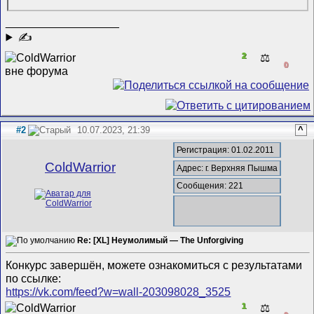
__________________
✍
2
⚖️
0
#2
10.07.2023, 21:39
^
Регистрация: 01.02.2011
ColdWarrior
Адрес: г. Верхняя Пышма
Сообщения: 221
Re: [XL] Неумолимый — The Unforgiving
Конкурс завершён, можете ознакомиться с результатами
по ссылке:
https://vk.com/feed?w=wall-203098028_3525
1
⚖️