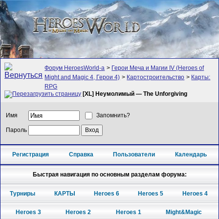
Форум HeroesWorld-а
>
Герои Меча и Магии IV (Heroes of
Might and Magic 4, Герои 4)
>
Картостроительство
>
Карты:
RPG
[XL] Неумолимый — The Unforgiving
Имя
Запомнить?
Пароль
Регистрация
Справка
Пользователи
Календарь
Быстрая навигация по основным разделам форума:
Турниры
КАРТЫ
Heroes 6
Heroes 5
Heroes 4
Heroes 3
Heroes 2
Heroes 1
Might&Magic