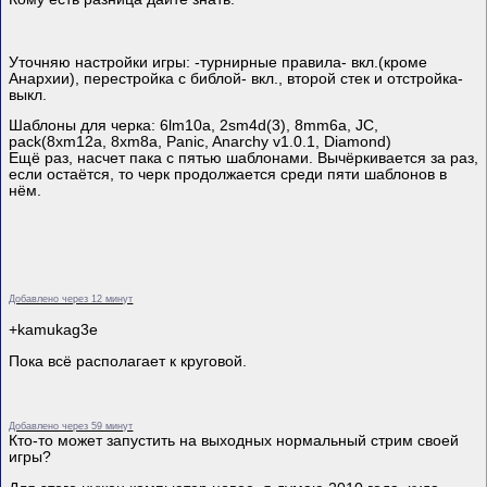
Уточняю настройки игры: -турнирные правила- вкл.(кроме
Анархии), перестройка с библой- вкл., второй стек и отстройка-
выкл.
Шаблоны для черка: 6lm10a, 2sm4d(3), 8mm6a, JC,
pack(8xm12a, 8xm8a, Panic, Anarchy v1.0.1, Diamond)
Ещё раз, насчет пака с пятью шаблонами. Вычёркивается за раз,
если остаётся, то черк продолжается среди пяти шаблонов в
нём.
Добавлено через 12 минут
+kamukag3e
Пока всё располагает к круговой.
Добавлено через 59 минут
Кто-то может запустить на выходных нормальный стрим своей
игры?