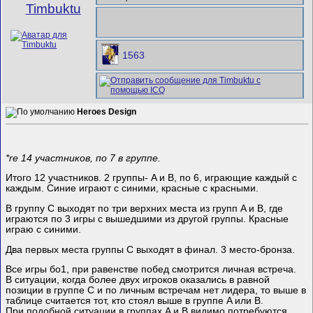
Timbuktu
1563
Heroes Design
*re 14 участников, по 7 в группе.
Итого 12 участников. 2 группы- A и B, по 6, играющие каждый с
каждым. Синие играют с синими, красные с красными.
В группу C выходят по три верхних места из групп A и B, где
играются по 3 игры с вышедшими из другой группы. Красные
играю с синими.
Два первых места группы C выходят в финал. 3 место-бронза.
Все игры бо1, при равенстве побед смотрится личная встреча.
В ситуации, когда более двух игроков оказались в равной
позиции в группе C и по личным встречам нет лидера, то выше в
таблице считается тот, кто стоял выше в группе A или B.
При подобной ситуации в группах A и B видимо потребуются