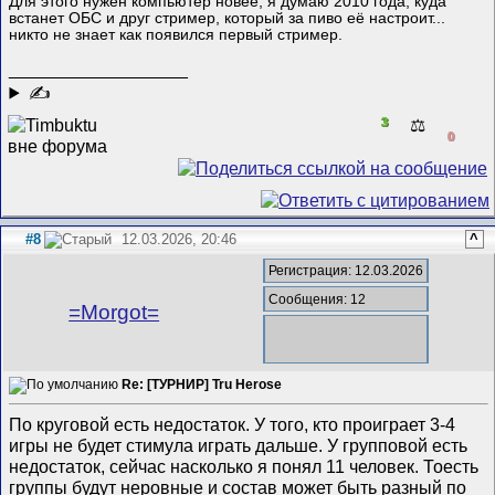
Для этого нужен компьютер новее, я думаю 2010 года, куда
встанет ОБС и друг стример, который за пиво её настроит...
никто не знает как появился первый стример.
__________________
✍
3
⚖️
0
#8
12.03.2026, 20:46
^
Регистрация: 12.03.2026
Сообщения: 12
=Morgot=
Re: [ТУРНИР] Tru Herose
По круговой есть недостаток. У того, кто проиграет 3-4
игры не будет стимула играть дальше. У групповой есть
недостаток, сейчас насколько я понял 11 человек. Тоесть
группы будут неровные и состав может быть разный по