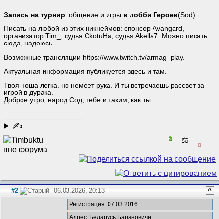
Запись на турнир
, общение и игры
в лобби Героев
(Sod).
Писать на любой из этих никнеймов: спонсор Avangard,
организатор Tim_, судья CkotuHa, судья Akella7. Можно писать
сюда, надеюсь..
Возможные трансляции https://www.twitch.tv/armag_play.
Актуальная информация публикуется здесь и там.
Твоя ноша легка, но немеет рука. И ты встречаешь рассвет за
игрой в дурака.
Доброе утро, народ Сод, тебе и таким, как ты.
__________________
✍
3
⚖️
0
#2
06.03.2026, 20:13
^
Регистрация: 07.03.2016
Адрес: Беларусь,Барановичи