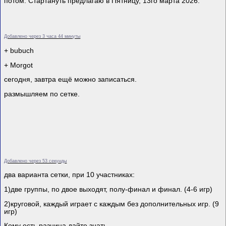
потом. Стартануть предлагаю в Пятницу, 13го марта 2026.
Добавлено через 3 часа 44 минуты
+ bubuch
+ Morgot
сегодня, завтра ещё можно записаться.
размышляем по сетке.
Добавлено через 53 секунды
два варианта сетки, при 10 участниках:
1)две группы, по двое выходят, полу-финал и финал. (4-6 игр)
2)круговой, каждый играет с каждым без дополнительных игр. (9
игр)
Кому есть разница дайте знать.