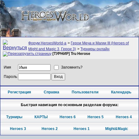
Форум HeroesWorld-а
>
Герои Меча и Магии III (Heroes of
Might and Magic 3, Герои 3)
>
Турниры онлайн
[ТУРНИР] Tru Herose
Имя
Запомнить?
Пароль
Регистрация
Справка
Пользователи
Календарь
Быстрая навигация по основным разделам форума:
Турниры
КАРТЫ
Heroes 6
Heroes 5
Heroes 4
Heroes 3
Heroes 2
Heroes 1
Might&Magic