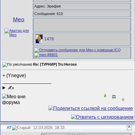
Адрес: Эрефия
Сообщения: 610
Meo
1478
Re: [ТУРНИР] Tru Herose
+ (Ynegve)
__________________
✍
2
⚖️
0
#7
12.03.2026, 18:33
^