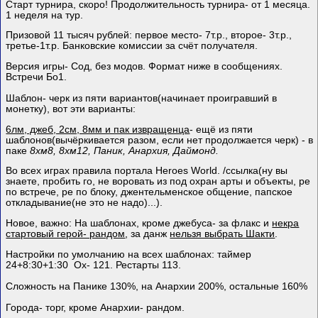
Старт турнира, скоро! Продолжительность турнира- от 1 месяца.
1 неделя на тур.
Призовой 11 тысяч рублей: первое место- 7т.р., второе- 3т.р.,
третье-1т.р. Банковские комиссии за счёт получателя.
Версия игры- Сод, без модов. Формат ниже в сообщениях.
Встречи Бо1.
Шаблон- черк из пяти вариантов(начинает проигравший в
монетку), вот эти варианты:
6лм, джеб, 2см, 8мм и пак извращенца
- ещё
из пяти
шаблонов(вычёркивается разом, если нет продолжается черк) - в
паке
8хм8, 8хм12, Паник, Анархия, Даймонд.
Во всех играх правила портала Heroes World. /ссылка(ну вы
знаете, пробить го, не воровать из под охран арты и объекты, ре
по встрече, ре по блоку, джентельменское общение, папское
откладывание(не это не надо)...).
Новое, важно: На шаблонах, кроме джебуса- за флакс и
некра
стартовый герой- рандом
, за данж
нельзя выбрать Шакти
.
Настройки по умолчанию на всех шаблонах: таймер
24+8:30+1:30 Ох- 121. Рестарты 113.
Сложность на Панике 130%, на Анархии 200%, остальные 160%
Города- торг, кроме Анархии- рандом.