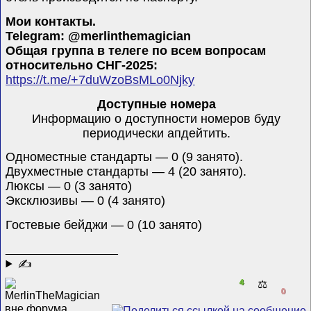
Мои контакты.
Telegram: @merlinthemagician
Общая группа в телеге по всем вопросам
относительно СНГ-2025:
https://t.me/+7duWzoBsMLo0Njky
Доступные номера
Информацию о доступности номеров буду
периодически апдейтить.
Одноместные стандарты
— 0 (9 занято).
Двухместные стандарты
— 4 (20 занято).
Люксы
— 0 (3 занято)
Эксклюзивы
— 0 (4 занято)
Гостевые бейджи
— 0 (10 занято)
__________________
✍
4
⚖️
0