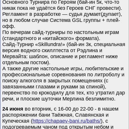
Основного Турнира по Героям (бай-ин
5
к, что-то
никак пока не удаётся без Героев СНГ провести).
Регламент в разработке — судья думает
(
дупает
),
но в любом случае Система GSL группы + плей-
офф.
По вечерам сайд-турниры по настольным играм
(стандартного и «китайского» формата).
Сайд-Турнир «
Skillundra!
»
(
бай-ин 3к, специальная
версия водного скиллтеста от Рэдлина и
Мервайта: шаблон, описание и регламент ниже
отдельным постом).
А также другие настольные игры, любительские и
профессиональные соревнования по литроболу и
поиску алкоголя в закрытых помещениях (с
завязанными глазами и руками за спиной),
первенство по крокодилу для тех, кто утратил дар
речи, и плоские шуточки Мерлина безлимитно.
24 июня
во вторник, с 16-00 до 22-00 - в нашем
распоряжении бани Таёжная, Славянская и
Купеческая (
https://chapaev-bani.ru/baths/
), с
подогреваемым чаном под открытым небом и