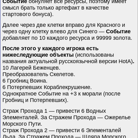
Событие
обнуляет все ресурсы, поэтому имеет
смысл брать только артефакт в качестве
стартового бонуса).
Далее через две клетки вправо для Красного и
через одну клетку влево для Синего —
Событие
добавляет по 10 каждого ресурса и 99999 золота.
После этого у каждого игрока есть
нижеследующие объекты
(использованы
названия актуальной русскоязычной версии
HotA
)
.
10 Лагерей Беженцев.
Преобразователь Скелетов.
6 Гробниц Воина.
6 Потерпевших Кораблекрушение.
Однократное Событие на +3 к морали (после
Гробниц и Потерпевших).
Страж Прохода 1 — привести 6 Водных
Элементалей. За Стражем Прохода — Ожерелье
Морского Пути.
Страж Прохода 2 — привести 6 Элементалей
Льда. За Стражем Прохода — Шляпа Морского