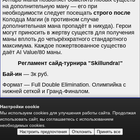
на дополнительную ману — его при
необходимости следует посещать
строго после
Колодца Магии (в противном случае
дополнительная мана пропадёт в никуда). Герои
могут приносить в жертву существ для получения
маны вплоть до четырёхкратного стандартного
максимума. Каждое пожертвованное существо
даёт AI Value/80 маны.
Регламент сайд-турнира "Skillundra!"
Бай-ин
—
3
к руб.
Формат —
Full Double Elimination.
Олимпийка с
нижней сеткой и Гранд-Финалом.
Игры верхней сетки БО5.
Настройки cookie
Финал верхней сетки БО7.
Мы используем cookies для улучшения работы сайта. Продолжая
Игры нижней сетки БО3.
использовать сайт, вы соглашаетесь с использованием
Финал нижней сетки БО5.
необходимых cookies.
Гранд-Финал — БО7 с преимуществом в один
Настроить предпочтения
Отклонить
Принять все
балл победителю верхней сетки.