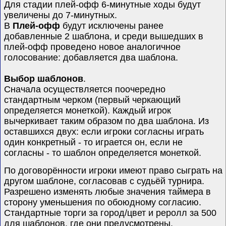
Для стадии плей-офф 6-минутные ходы будут
увеличены до 7-минутных.
В
Плей-офф
будут исключены ранее
добавленные 2 шаблона, и среди вышедших в
плей-офф проведено новое аналогичное
голосование: добавляется два шаблона.
Выбор шаблонов
.
Сначала осуществляется поочередно
стандартным черком (первый черкающий
определяется монеткой). Каждый игрок
вычеркивает таким образом по два шаблона. Из
оставшихся двух: если игроки согласны играть
один конкретный - то играется он, если не
согласны - то шаблон определяется монеткой.
По договорённости игроки имеют право сыграть на
другом шаблоне, согласовав с судьёй турнира.
Разрешено изменять любые значения таймера в
сторону уменьшения по обоюдному согласию.
С
тандартные торги за город/цвет
и реролл за 500
для шаблонов
, где они предусмотрены.