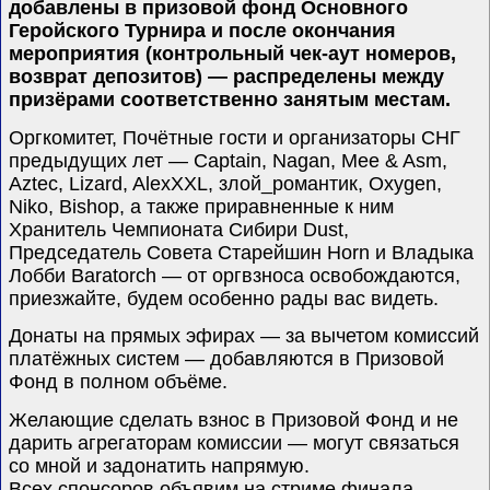
добавлены в призовой фонд Основного
Геройского Турнира и после окончания
мероприятия (контрольный чек-аут номеров,
возврат депозитов) — распределены между
призёрами соответственно занятым местам.
Оргкомитет, Почётные гости
и организаторы СНГ
предыдущих лет —
Captain, Nagan, Mee & Asm,
Aztec, Lizard, AlexXXL, злой_романтик, Oxygen,
Niko, Bishop,
а также приравненные к ним
Хранитель Чемпионата Сибири
Dust,
Председатель Совета Старейшин
Horn
и
Владыка
Лобби
Baratorch —
от оргвзноса освобождаются,
приезжайте, будем особенно рады вас видеть.
Донаты на прямых эфирах — за вычетом комиссий
платёжных систем — добавляются в Призовой
Фонд в полном объёме.
Желающие сделать взнос в Призовой Фонд и не
дарить агрегаторам комиссии — могут связаться
со мной и задонатить напрямую.
Всех спонсоров объявим на стриме финала.