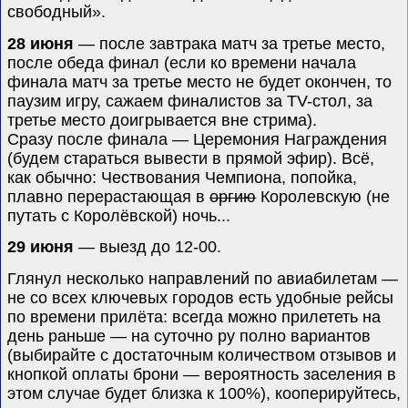
свободный».
28 июня
— после завтрака матч за третье место,
после обеда финал (если ко времени начала
финала матч за третье место не будет окончен, то
паузим игру, сажаем финалистов за
TV-
стол, за
третье место доигрывается вне стрима
).
Сразу после финала — Церемония Награждения
(будем стараться вывести в прямой эфир). Всё,
как обычно: Чествования Чемпиона, попойка,
плавно перерастающая в
оргию
Королевскую (не
путать с Королёвской) ночь...
29 июня
— выезд до 12-00.
Глянул несколько направлений по авиабилетам —
не со всех ключевых городов есть удобные рейсы
по времени прилёта: всегда можно прилететь на
день раньше — на суточно ру полно вариантов
(выбирайте с достаточным количеством отзывов и
кнопкой оплаты брони — вероятность заселения в
этом случае будет близка к 100%), кооперируйтесь,