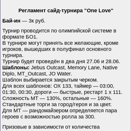
Регламент сайд-турнира "
One Love"
Бай-ин
—
3
к руб.
Турнир проводится по олимпийской системе в
формате БО1.
В турнире могут принять все желающие, кроме
игроков, вышедших в полуфинал основного
турнира.
Турнир будет проведён в два дня 27.06 и 28.06.
Шаблоны:
Jebus Outcast, Memory Lane, Native
Diplo,
MT_Outcast, JO Water
.
Шаблон выбирается закрытым черком.
Для всех шаблонов: ОХ 133, таймер — 03:00,
01:30, 00:30, дороги — быстрые, рестарт 1 х 111.
Сложность
MT
—
130%,
остальные — 160%.
Стандартные торги за город/героя и за цвет.
Для МТ — рандомайзером определяется пара
героев с возможностью ролла за 300.
Призовые в зависимости от количества