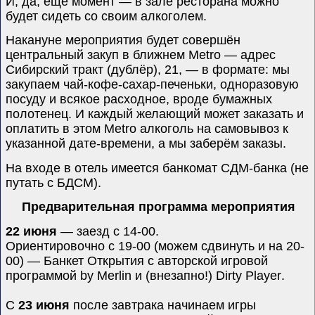
И, да, ещё момент — в зале ресторана можно
будет сидеть со своим алкоголем.
Накануне мероприятия будет совершён
центральный закуп в ближнем
Metro
— адрес
Сибирский тракт (дублёр), 21, — в формате: мы
закупаем чай-кофе-сахар-печеньки, одноразовую
посуду и всякое расходное, вроде бумажных
полотенец. И каждый желающий может заказать и
оплатить в этом
Metro
алкоголь на самовывоз к
указанной дате-времени, а мы заберём заказы.
На входе в отель имеется банкомат СДМ-банка (не
путать с БДСМ).
Предварительная программа мероприятия
22 июня
— заезд с 14-00.
Ориентировочно с 19-00 (можем сдвинуть и на 20-
00) — Банкет Открытия с авторской игровой
программой
by Merlin
и (внезапно!)
Dirty Player
.
С
23 июня
после завтрака начинаем игры