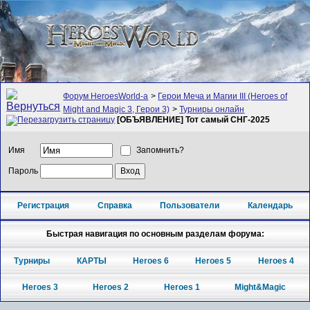
Форум HeroesWorld-а
>
Герои Меча и Магии III (Heroes of
Might and Magic 3, Герои 3)
>
Турниры онлайн
[ОБЪЯВЛЕНИЕ] Тот самый СНГ-2025
Имя
Запомнить?
Пароль
Регистрация
Справка
Пользователи
Календарь
Быстрая навигация по основным разделам форума:
Турниры
КАРТЫ
Heroes 6
Heroes 5
Heroes 4
Heroes 3
Heroes 2
Heroes 1
Might&Magic