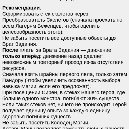
Рекомендации.
Сформировать стек скелетов через
Преобразователь Скелетов (сначала проехать по
всем Лагерям Беженцев, чтобы оценить
целесообразность этого).
Не забыть посетить все доступные объекты
до
Врат Задания.
После
платы за Врата Задания — движение
только вперёд
: движение назад сделает
невозможным повторный проход из-за отсутствия
ресурсов.
Сначала взять шрайны первого лвла, только затем
Пандору (чтобы увеличить осознанность выбора
навыка Магии, если его предложат).
П
ри посещении Сирен, в стеках Вашего героя, где
больше одного монстра, погибают 30% существ.
Если таких стеков нет, ничего не происходит. Герой
получает единицу опыта за каждую единицу
здоровья погибших существ.
Не забыть посетить Колодец Магии.
Алтарь Маны позволяет обменять любых существ