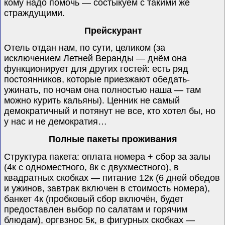
кому надо помочь — состыкуем с такими же
страждущими.
Прейскурант
Отель отдан нам, по сути, целиком (за
исключением Летней Веранды — днём она
функционирует для других гостей: есть ряд
постоянников, которые приезжают обедать-
ужинать, по ночам она полностью наша — там
можно курить кальяны). Ценник не самый
демократичный и потянут не все, кто хотел бы, но
у нас и не демократия…
Полные пакеты проживания
Структура пакета: оплата номера + сбор за залы
(4к с одноместного, 8к с двухместного), в
квадратных скобках — питание 12к (6 дней обедов
и ужинов, завтрак включен в стоимость номера),
банкет 4к (пробковый сбор включён, будет
предоставлен выбор по салатам и горячим
блюдам), оргвзнос 5к, в фигурных скобках —