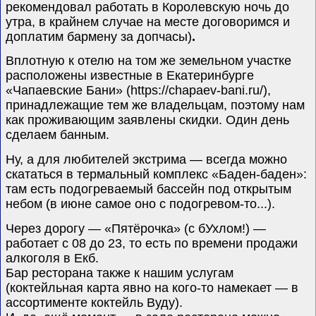
рекомендовал работать в Королевскую ночь до
утра, в крайнем случае на месте договоримся и
доплатим бармену за допчасы)
.
Вплотную к отелю на том же земельном участке
расположены известные в Екатеринбурге
«Чапаевские Бани»
(https://chapaev-bani.ru/)
,
принадлежащие тем же владельцам, поэтому нам
как проживающим заявлены скидки. Один день
сделаем банным.
Ну, а для любителей экстрима — всегда можно
скататься в термальный комплекс «Баден-баден»:
там есть подогреваемый бассейн под открытым
небом (в июне самое оно с подогревом-то...).
Через дорогу — «Пятёрочка» (с бУхлом!) —
работает с 08 до 23, то есть по времени продажи
алкоголя в Екб.
Бар ресторана также к нашим услугам
(коктейльная карта явно на кого-то намекает — в
ассортименте коктейль Вуду
).