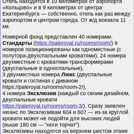
Отель находится в 10 километрах от аэропорта
«Кольцово» и в 9 километрах от центра
Екатеринбурга — собственно, отель как раз между
аэропортом и центром города. От ж/д вокзала 11
км.
Номерной фонд представлен 40 номерами.
Стандарты
(
https://paleroyal.ru/rooms/room/
) 9
номеров позиционированы как одноместные (с
полутора-двухспальными кроватями), 24 номера
двухместные с кроватями-трансформерами
(двуспальные в односпальные),
3 двухместных номера
Люкс
(двуспальные
кровати и гостиная с диваном
https://paleroyal.ru/rooms/room-2/),
4 номера
Эксклюзив
(каждый со своим дизайном,
двуспальные кровати
https://paleroyal.ru/rooms/room-3/
). Сразу заявлен
нюанс по Эксклюзивам 604 и 607 — из-за круглой
кровати может не подойти для высоких людей
(
выше 180 см —
“
ноги торчат")
.
Эксклюзивы находятся на верхнем шестом этаже