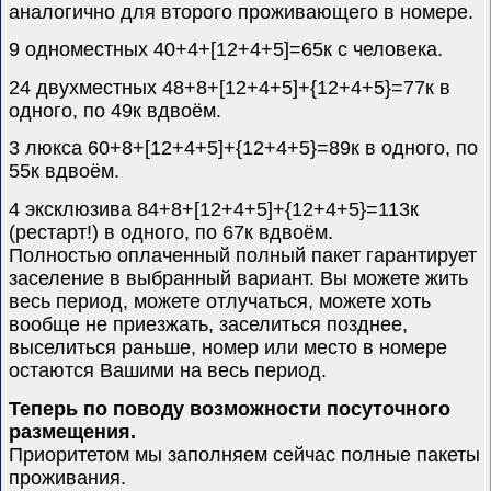
аналогично для второго проживающего в номере.
9 одноместных 4
0
+
4
+
[
12+4+5
]
=6
5
к с человека.
24 двухместных
48
+8
+[
12+4+5
]
+
{
12+4+5
}
=7
7
к
в
одного, по 4
9
к
вдвоём.
3 люкса
6
0
+
8
+[12+4+5]+{12+4+5}=89
к
в одного, по
5
5
к вдвоём.
4 эксклюзива
8
4
+
8
+[12+4+5]+{12+4+5}
=113к
(рестарт!) в одного, по 67к вдвоём.
Полностью оплаченный полный пакет гарантирует
заселение в выбранный вариант. Вы можете жить
весь период, можете отлучаться, можете хоть
вообще не приезжать, заселиться позднее,
выселиться раньше, номер или место в номере
остаются Вашими на весь период.
Теперь по поводу возможности посуточного
размещения.
Приоритетом мы заполняем сейчас полные пакеты
проживания.