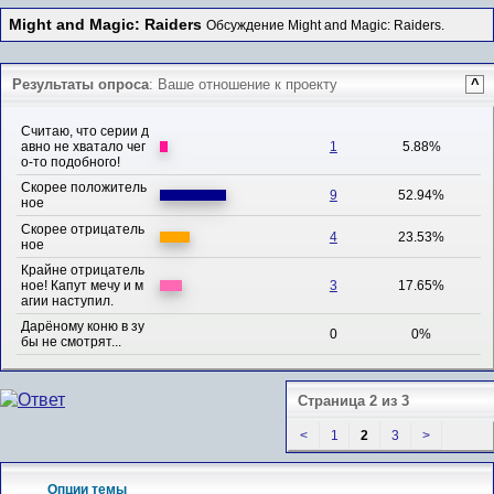
Might and Magic: Raiders
Обсуждение Might and Magic: Raiders.
Результаты опроса
: Ваше отношение к проекту
^
Считаю, что серии д
авно не хватало чег
1
5.88%
о-то подобного!
Скорее положитель
9
52.94%
ное
Скорее отрицатель
4
23.53%
ное
Крайне отрицатель
ное! Капут мечу и м
3
17.65%
агии наступил.
Дарёному коню в зу
0
0%
бы не смотрят...
Страница 2 из 3
<
1
2
3
>
Опции темы