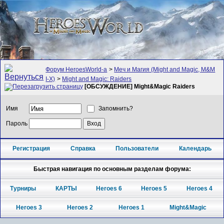
Форум HeroesWorld-а
>
Меч и Магия (Might and Magic, M&M
I-X)
>
Might and Magic: Raiders
[ОБСУЖДЕНИЕ] Might&Magic Raiders
Имя
Запомнить?
Пароль
Регистрация
Справка
Пользователи
Календарь
Быстрая навигация по основным разделам форума:
Турниры
КАРТЫ
Heroes 6
Heroes 5
Heroes 4
Heroes 3
Heroes 2
Heroes 1
Might&Magic