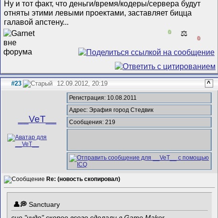
Ну и тот факт, что деньги/время/кодеры/сервера будут
отняты этими левыми проектами, заставляет бицца
галавой апстену...
0
⚖️
0
#23
12.09.2012, 20:19
^
Регистрация: 10.08.2011
Адрес: Эрафия город Стедвик
__VeT__
Сообщения: 219
Re: (новость скопировал)
Sanctuary
сие "чудо" скорее всего сделали в Game Maker.