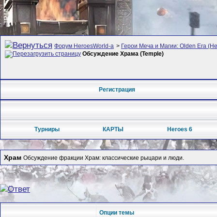
Форум HeroesWorld-а
>
Герои Меча и Магии: Olden Era (Her
Обсуждение Храма (Temple)
Регистрация
Турниры
КАРТЫ
Heroes 6
Храм
Обсуждение фракции Храм: классические рыцари и люди.
Опции темы