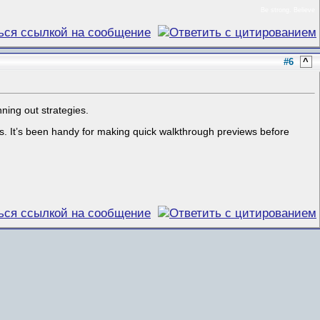
Be strong. Believe
#6
^
ning out strategies.
ts. It’s been handy for making quick walkthrough previews before