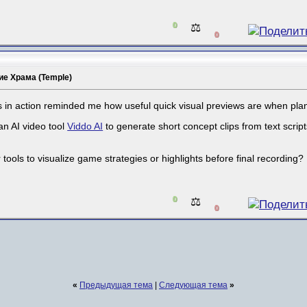
0
⚖️
0
е Храма (Temple)
s in action reminded me how useful quick visual previews are when plan
an AI video tool
Viddo AI
to generate short concept clips from text scrip
ools to visualize game strategies or highlights before final recording?
0
⚖️
0
«
Предыдущая тема
|
Следующая тема
»