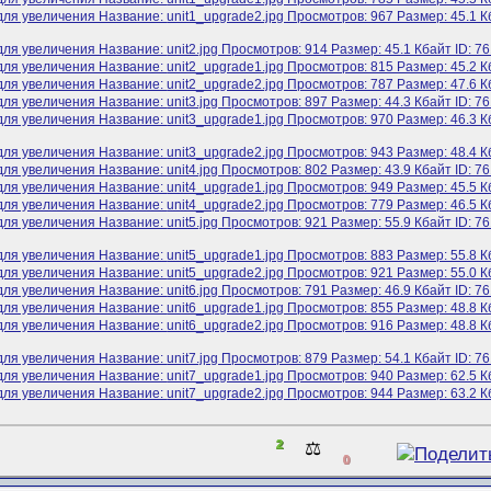
2
⚖️
0