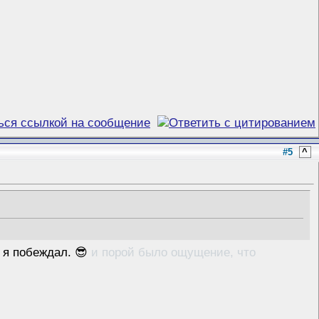
#5
^
и я побеждал. 😎
и порой было ощущение, что