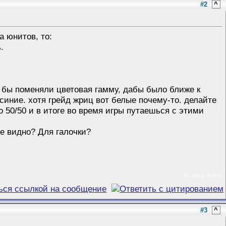
#2
^
а юнитов, то:
.
е бы поменяли цветовая гамму, дабы было ближе к
 синие. хотя грейд жриц вот белые почему-то. делайте
 50/50 и в итоге во время игры путаешься с этими
не видно? Для галочки?
Be strong. Believe
#3
^