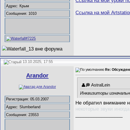
Ссылка на мои уроки п
Адрес: Крым
Ссылка на мой Artstatio
Сообщения: 1010
13.10.2025, 17:55
Re: Обсуждени
Arandor
AstralLein
Инквизиторы изначально
Регистрация: 05.03.2007
Не обратил внимание на
Адрес: Slumberland
некоторые звуки иногд
__________________
Сообщения: 23553