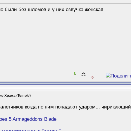
о были без шлемов и у них озвучка женская
1
⚖️
0
е Храма (Temple)
алетчиков когда по ним попадают ударом... чирикающий 
oes 5 Armageddons Blade