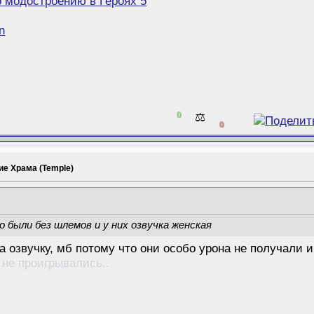
о модостроению в Героях 5
n
0
⚖️
0
е Храма (Temple)
 были без шлемов и у них озвучка женская
 озвучку, мб потому что они особо урона не получали 
а не проигрывались..