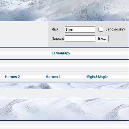
Имя
Запомнить?
Пароль
Календарь
Heroes 2
Heroes 1
Might&Magic