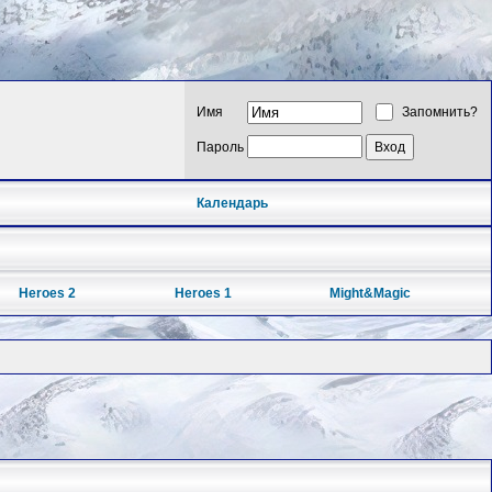
Имя
Запомнить?
Пароль
Календарь
Heroes 2
Heroes 1
Might&Magic