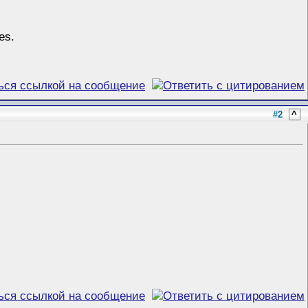
es.
#2
^