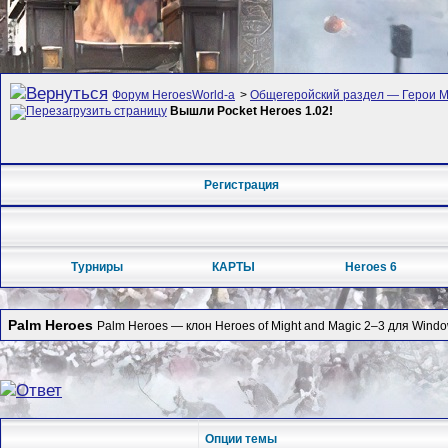
Форум HeroesWorld-а
>
Общегеройский раздел — Герои Ме
Вышли Pocket Heroes 1.02!
Регистрация
Турниры
КАРТЫ
Heroes 6
Palm Heroes
Palm Heroes — клон Heroes of Might and Magic 2–3 для Windo
Опции темы