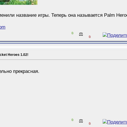
енили название игры. Теперь она называется Palm Hero
com
0
⚖️
0
ket Heroes 1.02!
м
ельно прекрасная.
0
⚖️
0