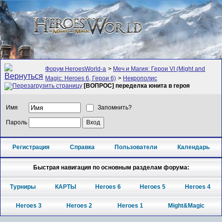
Форум HeroesWorld-а
>
Меч и Магия: Герои VI (Might and
Magic: Heroes 6, Герои 6)
>
Некрополис
[ВОПРОС] переделка юнита в героя
Имя
Запомнить?
Пароль
Регистрация
Справка
Пользователи
Календарь
Быстрая навигация по основным разделам форума:
Турниры
КАРТЫ
Heroes 6
Heroes 5
Heroes 4
Heroes 3
Heroes 2
Heroes 1
Might&Magic