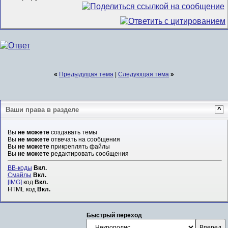
«
Предыдущая тема
|
Следующая тема
»
Ваши права в разделе
^
Вы
не можете
создавать темы
Вы
не можете
отвечать на сообщения
Вы
не можете
прикреплять файлы
Вы
не можете
редактировать сообщения
BB-коды
Вкл.
Смайлы
Вкл.
[IMG]
код
Вкл.
HTML код
Вкл.
Быстрый переход