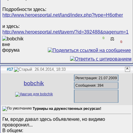
Подробности здесь:
http://www.heroesportal.net/land/index.php?type=H6other
и здесь:
http://www.heroesportal.net/tavern/?id=392488&pagenum=1
0
⚖️
0
#17
26.04.2014, 18:33
^
Регистрация: 21.07.2009
bobchik
Сообщения: 394
Турниры на дружественных ресурсах!
Гм, вроде давал здесь объявление, но видимо
проворонил...
В общем: