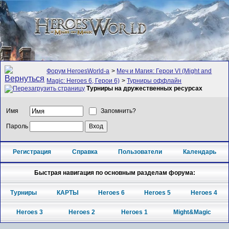
Форум HeroesWorld-а
>
Меч и Магия: Герои VI (Might and
Magic: Heroes 6, Герои 6)
>
Турниры оффлайн
Турниры на дружественных ресурсах
Имя
Запомнить?
Пароль
Регистрация
Справка
Пользователи
Календарь
Быстрая навигация по основным разделам форума:
Турниры
КАРТЫ
Heroes 6
Heroes 5
Heroes 4
Heroes 3
Heroes 2
Heroes 1
Might&Magic