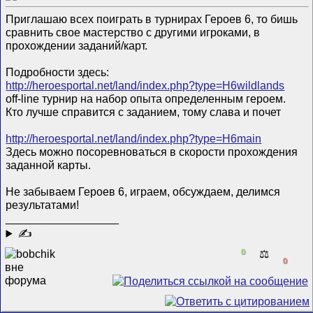
Приглашаю всех поиграть в турнирах Героев 6, то бишь
сравнить свое мастерство с другими игроками, в
прохождении заданий/карт.
Подробности здесь:
http://heroesportal.net/land/index.php?type=H6wildlands
off-line турнир на набор опыта определенным героем.
Кто лучше справится с заданием, тому слава и почет
http://heroesportal.net/land/index.php?type=H6main
Здесь можно посоревноваться в скорости прохождения
заданной карты.
Не забываем Героев 6, играем, обсуждаем, делимся
результатами!
__________________
✍
0
⚖️
0