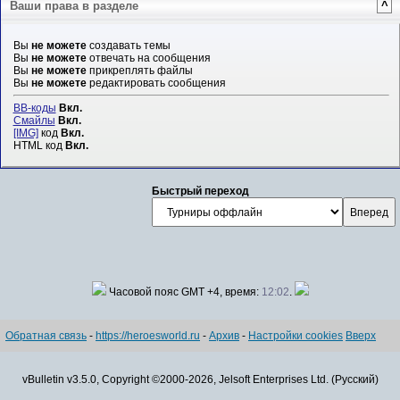
Ваши права в разделе
^
Вы
не можете
создавать темы
Вы
не можете
отвечать на сообщения
Вы
не можете
прикреплять файлы
Вы
не можете
редактировать сообщения
BB-коды
Вкл.
Смайлы
Вкл.
[IMG]
код
Вкл.
HTML код
Вкл.
Быстрый переход
Часовой пояс GMT +4, время:
12:02
.
Обратная связь
-
https://heroesworld.ru
-
Архив
-
Настройки cookies
Вверх
vBulletin v3.5.0, Copyright ©2000-2026, Jelsoft Enterprises Ltd. (Русский)