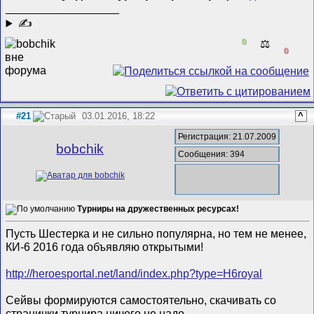
__________________
✍
0
⚖️
0
#21
03.01.2016, 18:22
^
Регистрация: 21.07.2009
bobchik
Сообщения: 394
Турниры на дружественных ресурсах!
Пусть Шестерка и не сильно популярна, но тем не менее,
КИ-6 2016 года объявляю открытыми!
http://heroesportal.net/land/index.php?type=H6royal
Сейвы формируются самостоятельно, скачивать со
странички турнира ничего не надо.