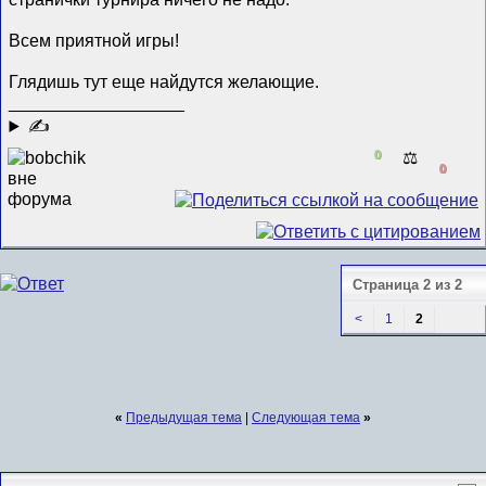
Всем приятной игры!
Глядишь тут еще найдутся желающие.
__________________
✍
0
⚖️
0
Страница 2 из 2
<
1
2
«
Предыдущая тема
|
Следующая тема
»