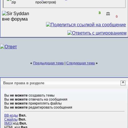
просмотров)
3
⚖️
0
«
Предыдущая тема
|
Следующая тема
»
Ваши права в разделе
^
Вы
не можете
создавать темы
Вы
не можете
отвечать на сообщения
Вы
не можете
прикреплять файлы
Вы
не можете
редактировать сообщения
BB-коды
Вкл.
Смайлы
Вкл.
[IMG]
код
Вкл.
HTML код
Вкл.