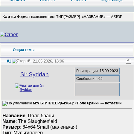
Heroes 3
Heroes 2
Heroes 1
Might&Magic
Карты
Формат названия тем: ТИП[РАЗМЕР]: «НАЗВАНИЕ» — АВТОР
Опции темы
#1
21.05.2026, 18:06
^
Регистрация: 15.09.2023
Sir Syddan
Сообщения: 65
МУЛЬТИПЛЕЕР[64x64]: «Поле брани» — Котлетий
Название
: Поле брани
Name
: The Slaughterfield
Размер
: 64x64 Small (маленькая)
Тип
: Мультиплеер