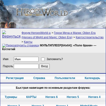
Форум HeroesWorld-а
>
Герои Меча и Магии: Olden Era
(Heroes of Might and Magic: Olden Era)
>
Картостроительство
>
Карты
МУЛЬТИПЛЕЕР[64x64]: «Поле брани» —
Котлетий
Имя
Запомнить?
Пароль
Регистрация
Справка
Пользователи
Календарь
Быстрая навигация по основным разделам форума:
Турниры
КАРТЫ
Heroes 6
Heroes 5
Heroes 4