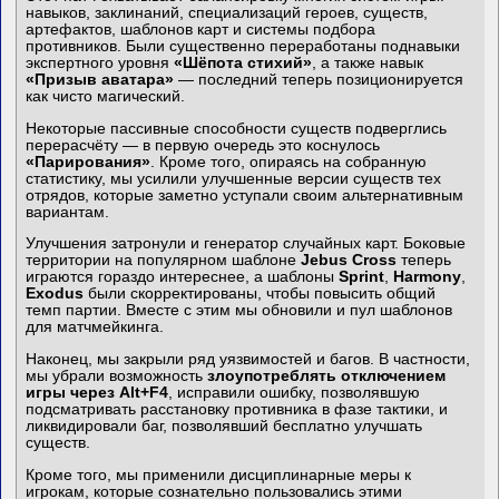
навыков, заклинаний, специализаций героев, существ,
артефактов, шаблонов карт и системы подбора
противников. Были существенно переработаны поднавыки
экспертного уровня
«Шёпота стихий»
, а также навык
«Призыв аватара»
— последний теперь позиционируется
как чисто магический.
Некоторые пассивные способности существ подверглись
перерасчёту — в первую очередь это коснулось
«Парирования»
. Кроме того, опираясь на собранную
статистику, мы усилили улучшенные версии существ тех
отрядов, которые заметно уступали своим альтернативным
вариантам.
Улучшения затронули и генератор случайных карт. Боковые
территории на популярном шаблоне
Jebus Cross
теперь
играются гораздо интереснее, а шаблоны
Sprint
,
Harmony
,
Exodus
были скорректированы, чтобы повысить общий
темп партии. Вместе с этим мы обновили и пул шаблонов
для матчмейкинга.
Наконец, мы закрыли ряд уязвимостей и багов. В частности,
мы убрали возможность
злоупотреблять отключением
игры через Alt+F4
, исправили ошибку, позволявшую
подсматривать расстановку противника в фазе тактики, и
ликвидировали баг, позволявший бесплатно улучшать
существ.
Кроме того, мы применили дисциплинарные меры к
игрокам, которые сознательно пользовались этими