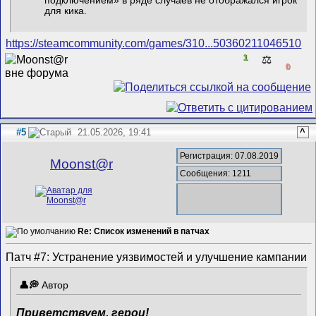
подключением» в ряде случаев не отображался игрок
для кика.
https://steamcommunity.com/games/310...50360211046510
1
⚖️
0
#5
21.05.2026, 19:41
^
Регистрация: 07.08.2019
Mооnst@r
Сообщения: 1211
Re: Список изменений в патчах
Патч #7: Устранение уязвимостей и улучшение кампании
Автор
Приветствуем, герои!