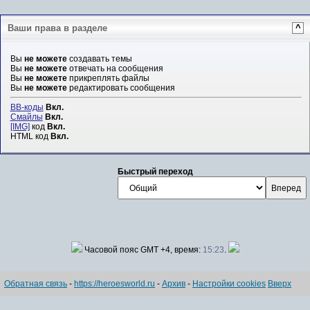
Ваши права в разделе
^
Вы
не можете
создавать темы
Вы
не можете
отвечать на сообщения
Вы
не можете
прикреплять файлы
Вы
не можете
редактировать сообщения
BB-коды
Вкл.
Смайлы
Вкл.
[IMG]
код
Вкл.
HTML код
Вкл.
Быстрый переход
Часовой пояс GMT +4, время:
15:23
.
Обратная связь
-
https://heroesworld.ru
-
Архив
-
Настройки cookies
Вверх