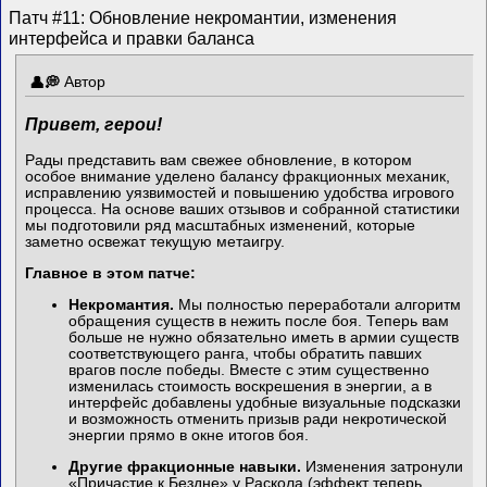
Патч #11: Обновление некромантии, изменения
интерфейса и правки баланса
Автор
Привет, герои!
Рады представить вам свежее обновление, в котором
особое внимание уделено балансу фракционных механик,
исправлению уязвимостей и повышению удобства игрового
процесса. На основе ваших отзывов и собранной статистики
мы подготовили ряд масштабных изменений, которые
заметно освежат текущую метаигру.
Главное в этом патче:
Некромантия.
Мы полностью переработали алгоритм
обращения существ в нежить после боя. Теперь вам
больше не нужно обязательно иметь в армии существ
соответствующего ранга, чтобы обратить павших
врагов после победы. Вместе с этим существенно
изменилась стоимость воскрешения в энергии, а в
интерфейс добавлены удобные визуальные подсказки
и возможность отменить призыв ради некротической
энергии прямо в окне итогов боя.
Другие фракционные навыки.
Изменения затронули
«Причастие к Бездне» у Раскола (эффект теперь