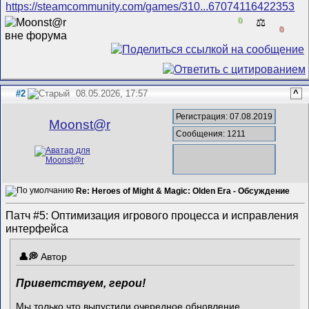
https://steamcommunity.com/games/310...67074116422353
0
⚖️
0
#2
08.05.2026, 17:57
^
Регистрация: 07.08.2019
Mооnst@r
Сообщения: 1211
Re: Heroes of Might & Magic: Olden Era - Обсуждение
Патч #5: Оптимизация игрового процесса и исправления
интерфейса
Автор
Приветствуем, герои!
Мы только что выпустили очередное обновление,