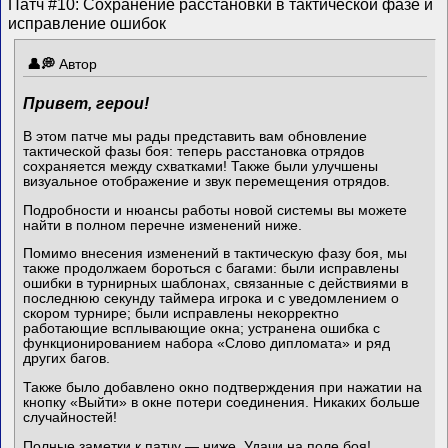
Патч #10: Сохранение расстановки в тактической фазе и
исправление ошибок
Автор
Привет, герои!
В этом патче мы рады представить вам обновление
тактической фазы боя: теперь расстановка отрядов
сохраняется между схватками! Также были улучшены
визуальное отображение и звук перемещения отрядов.
Подробности и нюансы работы новой системы вы можете
найти в полном перечне изменений ниже.
Помимо внесения изменений в тактическую фазу боя, мы
также продолжаем бороться с багами: были исправлены
ошибки в турнирных шаблонах, связанные с действиями в
последнюю секунду таймера игрока и с уведомлением о
скором турнире; были исправлены некорректно
работающие всплывающие окна; устранена ошибка с
функционированием набора «Слово дипломата» и ряд
других багов.
Также было добавлено окно подтверждения при нажатии на
кнопку «Выйти» в окне потери соединения. Никаких больше
случайностей!
Полные заметки к патчу — ниже. Удачи на поле боя!