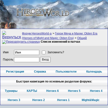
Форум HeroesWorld-а
>
Герои Меча и Магии: Olden Era
(Heroes of Might and Magic: Olden Era)
>
Общий
Список изменений в патчах
Имя
Запомнить?
Пароль
Регистрация
Справка
Пользователи
Календарь
Быстрая навигация по основным разделам форума:
Турниры
КАРТЫ
Heroes 6
Heroes 5
Heroes 4
Heroes 3
Heroes 2
Heroes 1
Might&Magic