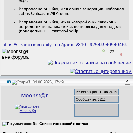
игры.
Исправлена ошибка, мешавшая генерации шаблонов
Jebus Outcast и All Around.
Исправлена ошибка, из-за которой очки законов и
астрологии не начислялись по первым дням недели
(понедельник — тяжело&hellip
.
https://steamcommunity.com/games/310...92544940540464
0
⚖️
0
#9
04.06.2026, 17:49
^
Регистрация: 07.08.2019
Mооnst@r
Сообщения: 1211
Re: Список изменений в патчах