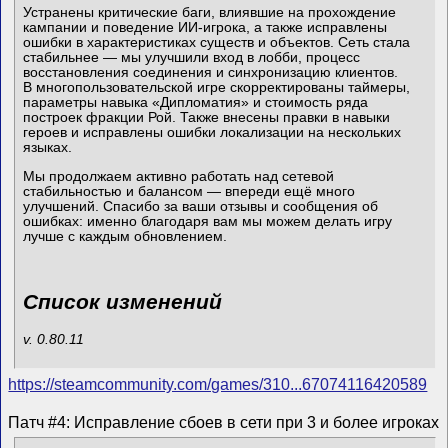
Устранены критические баги, влиявшие на прохождение
кампании и поведение ИИ-игрока, а также исправлены
ошибки в характеристиках существ и объектов. Сеть стала
стабильнее — мы улучшили вход в лобби, процесс
восстановления соединения и синхронизацию клиентов.
В многопользовательской игре скорректированы таймеры,
параметры навыка «Дипломатия» и стоимость ряда
построек фракции Рой. Также внесены правки в навыки
героев и исправлены ошибки локализации на нескольких
языках.
Мы продолжаем активно работать над сетевой
стабильностью и балансом — впереди ещё много
улучшений. Спасибо за ваши отзывы и сообщения об
ошибках: именно благодаря вам мы можем делать игру
лучше с каждым обновлением.
Список изменений
v. 0.80.11
https://steamcommunity.com/games/310...67074116420589
Патч #4: Исправление сбоев в сети при 3 и более игроках