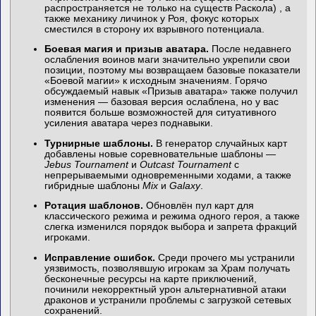
распространяется не только на существ Раскола) , а
также механику личинок у Роя, фокус которых
сместился в сторону их взрывного потенциала.
Боевая магия и призыв аватара.
После недавнего
ослабления воинов маги значительно укрепили свои
позиции, поэтому мы возвращаем базовые показатели
«Боевой магии» к исходным значениям. Горячо
обсуждаемый навык «Призыв аватара» также получил
изменения — базовая версия ослаблена, но у вас
появится больше возможностей для ситуативного
усиления аватара через поднавыки.
Турнирные шаблоны.
В генератор случайных карт
добавлены новые соревновательные шаблоны —
Jebus Tournament
и
Outcast Tournament
с
непрерываемыми одновременными ходами, а также
гибридные шаблоны
Mix
и
Galaxy
.
Ротация шаблонов.
Обновлён пул карт для
классического режима и режима одного героя, а также
слегка изменился порядок выбора и запрета фракций
игроками.
Исправление ошибок.
Среди прочего мы устранили
уязвимость, позволявшую игрокам за Храм получать
бесконечные ресурсы на карте приключений,
починили некорректный урон альтернативной атаки
драконов и устранили проблемы с загрузкой сетевых
сохранений.