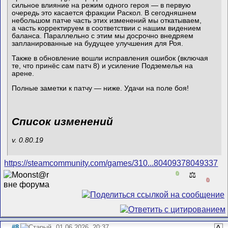
сильное влияние на режим одного героя — в первую
очередь это касается фракции Раскол. В сегодняшнем
небольшом патче часть этих изменений мы откатываем,
а часть корректируем в соответствии с нашим видением
баланса. Параллельно с этим мы досрочно внедряем
запланированные на будущее улучшения для Роя.
Также в обновление вошли исправления ошибок (включая
те, что принёс сам патч 8) и усиление Подземелья на
арене.
Полные заметки к патчу — ниже. Удачи на поле боя!
Список изменений
v. 0.80.19
https://steamcommunity.com/games/310...80409378049337
0
⚖️
0
#8
01.06.2026, 20:37
^