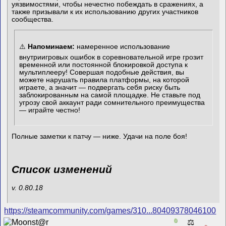
уязвимостями, чтобы нечестно побеждать в сражениях, а
также призывали к их использованию других участников
сообщества.
⚠️
Напоминаем:
намеренное использование
внутриигровых ошибок в соревновательной игре грозит
временной или постоянной блокировкой доступа к
мультиплееру! Совершая подобные действия, вы
можете нарушать правила платформы, на которой
играете, а значит — подвергать себя риску быть
заблокированным на самой площадке. Не ставьте под
угрозу свой аккаунт ради сомнительного преимущества
— играйте честно!
Полные заметки к патчу — ниже. Удачи на поле боя!
Список изменений
v. 0.80.18
https://steamcommunity.com/games/310...80409378046100
0
⚖️