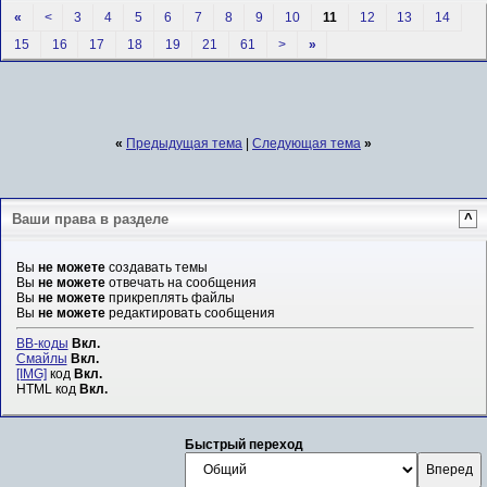
«
<
3
4
5
6
7
8
9
10
11
12
13
14
15
16
17
18
19
21
61
>
»
«
Предыдущая тема
|
Следующая тема
»
Ваши права в разделе
^
Вы
не можете
создавать темы
Вы
не можете
отвечать на сообщения
Вы
не можете
прикреплять файлы
Вы
не можете
редактировать сообщения
BB-коды
Вкл.
Смайлы
Вкл.
[IMG]
код
Вкл.
HTML код
Вкл.
Быстрый переход