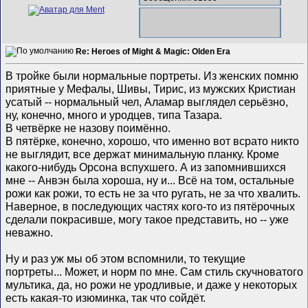
Re: Heroes of Might & Magic: Olden Era
В тройке были нормальные портреты. Из женских помню
приятные у Мефалы, Шивы, Тирис, из мужских Кристиан
усатый -- нормальный чел, Аламар выглядел серьёзно,
ну, конечно, много и уродцев, типа Тазара.
В четвёрке не назову поимённо.
В пятёрке, конечно, хорошо, что именно вот всрато никто
не выглядит, все держат минимальную планку. Кроме
какого-нибудь Орсона вспухшего. А из запомнившихся
мне -- Анвэн была хороша, ну и... Всё на том, остальные
рожи как рожи, то есть не за что ругать, не за что хвалить.
Наверное, в последующих частях кого-то из пятёрочных
сделали покрасивше, могу такое представить, но -- уже
неважно.
Ну и раз уж мы об этом вспомнили, то текущие
портреты... Может, и норм по мне. Сам стиль скучноватого
мультика, да, но рожи не уродливые, и даже у некоторых
есть какая-то изюминка, так что сойдёт.