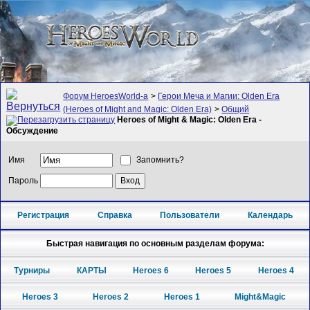
Форум HeroesWorld-а
>
Герои Меча и Магии: Olden Era
(Heroes of Might and Magic: Olden Era)
>
Общий
Heroes of Might & Magic: Olden Era -
Обсуждение
Имя
Запомнить?
Пароль
Регистрация
Справка
Пользователи
Календарь
Быстрая навигация по основным разделам форума:
Турниры
КАРТЫ
Heroes 6
Heroes 5
Heroes 4
Heroes 3
Heroes 2
Heroes 1
Might&Magic