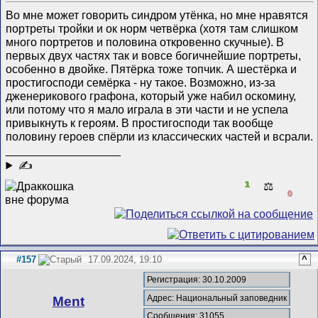
Во мне может говорить синдром утёнка, но мне нравятся
портреты тройки и ок норм четвёрка (хотя там слишком
много портретов и половина откровенно скучные). В
первых двух частях так и вовсе богичнейшие портреты,
особенно в двойке. Пятёрка тоже топчик. А шестёрка и
простигосподи семёрка - ну такое. Возможно, из-за
дженерикового графона, который уже набил оскомину,
или потому что я мало играла в эти части и не успела
привыкнуть к героям. В простигосподи так вообще
половину героев спёрли из классических частей и всрали.
__________________
✍
1
⚖️
0
#157
17.09.2024, 19:10
^
Регистрация: 30.10.2009
Адрес: Национальный заповедник
Ment
Сообщения: 31055