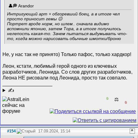
Arandor
Интригующий арт + обгоревший боец, а в итоге чел
просто приносит гемы 😐
Портрет вроде норм, но шлем.. сначала видимо
вспомнили японию, затем Тора, а в итоге получилось
нелепость какая-то. Зачем пытаться выдумывать что-
то, когда можно нарисовать обычные шмотки/броню
Не, у нас так не принято) Только пафос, только хардкор!
Леон, кстати, любимый герой одного из ключевых
разработчиков, Леонида. Со слов других разработчиков,
Леона НЕ рисовали под Леонида, просто так совпало.
__________________
✍
0
⚖️
0
#154
17.09.2024, 15:14
^