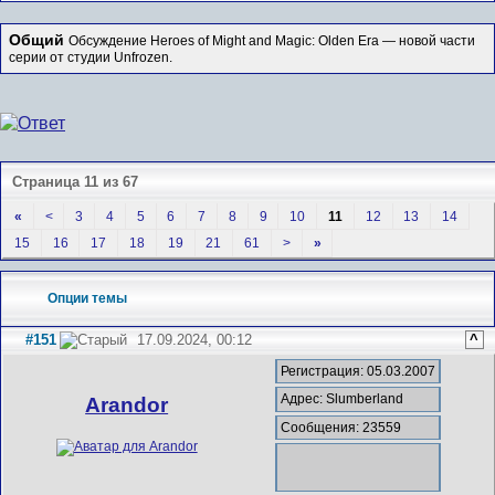
Общий
Обсуждение Heroes of Might and Magic: Olden Era — новой части
серии от студии Unfrozen.
Страница 11 из 67
«
<
3
4
5
6
7
8
9
10
11
12
13
14
15
16
17
18
19
21
61
>
»
Опции темы
#151
17.09.2024, 00:12
^
Регистрация: 05.03.2007
Адрес: Slumberland
Arandor
Сообщения: 23559