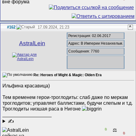
#162
17.09.2024, 21:23
^
Регистрация: 02.06.2017
AstralLein
Адрес: В Империи Незанхельм.
Сообщения: 7760
Re: Heroes of Might & Magic: Olden Era
Ильфина красавица)
Тем временем герои-троглодиты: слаб даже по меркам
троглодитов; управляет баллистами, будучи слепым и т.д.
Троглодиты низшая раса в Нигоне
__________________
✍
0
⚖️
0