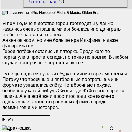
Всего наград
: 13
Re: Heroes of Might & Magic: Olden Era
Я помню, мне в детстве герои-троглодиты у данжа
казались очень страшными и я боялась иногда играть,
чтобы не нарваться на них.
Анвен ок норм, но мне больше нра Ильфина, я даже
фанартила её...
Герои пятёрки остались в пятёрке. Вроде кого-то
портанули в простигосподи, но точно не помню. В любом
случае, пятёрочные портреты лучше.
Тут ещё надо глянуть, как будут в миниатюре смотреться.
Потому что троечные и пятёрочные портреты в мини-
формате узнавались слёту. Четвёрочные похуже,
особенно у какой-нибудь Жизни, где 95% героев просто
челики. А в шестёрке и простигосподи все какие-то
одинаковые, кроме откровенных фриков вроде
леммингов и минотавров.
__________________
✍
1
⚖️
0