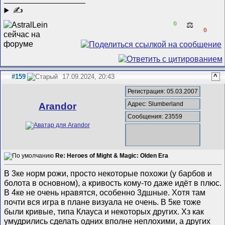
✍
0
⚖️
0
#159
17.09.2024, 20:43
^
Регистрация: 05.03.2007
Адрес: Slumberland
Arandor
Сообщения: 23559
Re: Heroes of Might & Magic: Olden Era
В 3ке норм рожи, просто некоторые похожи (у барбов и
болота в основном), а кривость кому-то даже идёт в плюс.
В 4ке не очень нравятся, особенно 3дшные. Хотя там
почти вся игра в плане визуала не очень. В 5ке тоже
были кривые, типа Клауса и некоторых других. Хз как
умудрились сделать одних вполне неплохими, а других