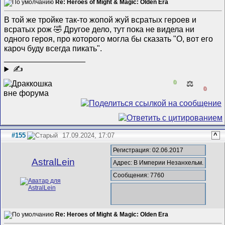
Re: Heroes of Might & Magic: Olden Era
В той же тройке так-то жопой жуй всратых героев и
всратых рож 🤣 Другое дело, тут пока не видела ни
одного героя, про которого могла бы сказать "О, вот его
кароч буду всегда пикать".
__________________
✍
0
⚖️
0
#155
17.09.2024, 17:07
^
Регистрация: 02.06.2017
AstralLein
Адрес: В Империи Незанхельм.
Сообщения: 7760
Re: Heroes of Might & Magic: Olden Era