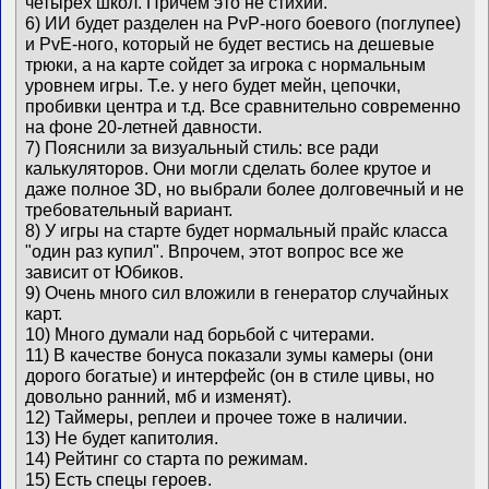
четырех школ. Причем это не стихии.
6) ИИ будет разделен на PvP-ного боевого (поглупее)
и PvE-ного, который не будет вестись на дешевые
трюки, а на карте сойдет за игрока с нормальным
уровнем игры. Т.е. у него будет мейн, цепочки,
пробивки центра и т.д. Все сравнительно современно
на фоне 20-летней давности.
7) Пояснили за визуальный стиль: все ради
калькуляторов. Они могли сделать более крутое и
даже полное 3D, но выбрали более долговечный и не
требовательный вариант.
8) У игры на старте будет нормальный прайс класса
"один раз купил". Впрочем, этот вопрос все же
зависит от Юбиков.
9) Очень много сил вложили в генератор случайных
карт.
10) Много думали над борьбой с читерами.
11) В качестве бонуса показали зумы камеры (они
дорого богатые) и интерфейс (он в стиле цивы, но
довольно ранний, мб и изменят).
12) Таймеры, реплеи и прочее тоже в наличии.
13) Не будет капитолия.
14) Рейтинг со старта по режимам.
15) Есть спецы героев.