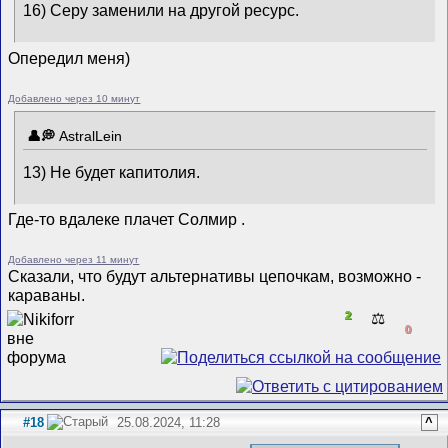
16) Серу заменили на другой ресурс.
Опередил меня)
Добавлено через 10 минут
AstralLein
13) Не будет капитолия.
Где-то вдалеке плачет Солмир
.
Добавлено через 11 минут
Сказали, что будут альтернативы цепочкам, возможно -
караваны.
2
⚖️
0
#18
25.08.2024, 11:28
^