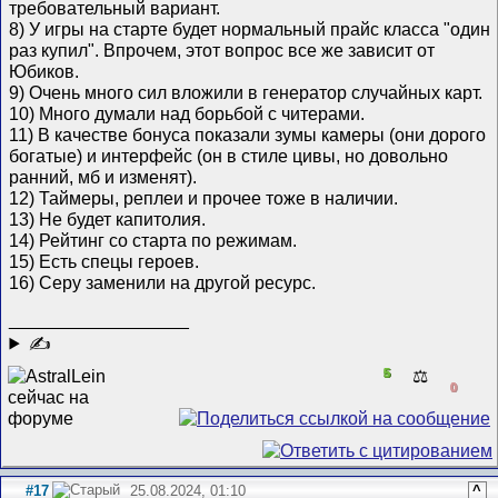
требовательный вариант.
8) У игры на старте будет нормальный прайс класса "один
раз купил". Впрочем, этот вопрос все же зависит от
Юбиков.
9) Очень много сил вложили в генератор случайных карт.
10) Много думали над борьбой с читерами.
11) В качестве бонуса показали зумы камеры (они дорого
богатые) и интерфейс (он в стиле цивы, но довольно
ранний, мб и изменят).
12) Таймеры, реплеи и прочее тоже в наличии.
13) Не будет капитолия.
14) Рейтинг со старта по режимам.
15) Есть спецы героев.
16) Серу заменили на другой ресурс.
__________________
✍
5
⚖️
0
#17
25.08.2024, 01:10
^