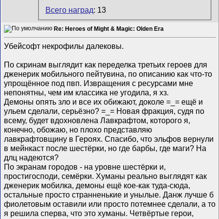
Всего наград
: 13
Re: Heroes of Might & Magic: Olden Era
Убейсофт некрофилы далековы.
По скринам выглядит как переделка третьих героев для
дженерик мобильного пейтувина, по описанию как что-то
упрощённое под пвп. Извращения с ресурсами мне
непонятны, чем им классика не угодила, я хз.
Демоны опять зло и все их обижают, доколе =_= ещё и
ульем сделали, серьёзно? =_= Новая фракция, судя по
всему, будет вдохновлена Лавкрафтом, которого я,
конечно, обожаю, но плохо представляю
лавкрафтовщину в Героях. Спасибо, что эльфов вернули
в мейнкаст после шестёрки, но где барбы, где маги? На
длц надеются?
По экранам городов - на уровне шестёрки и,
простигосподи, семёрки. Хуманы реально выглядят как
дженерик мобилка, демоны ещё кое-как туда-сюда,
остальные просто странненькие и унылые. Данж лучше б
фиолетовым оставили или просто потемнее сделали, а то
я решила сперва, что это хуманы. Четвёртые герои,