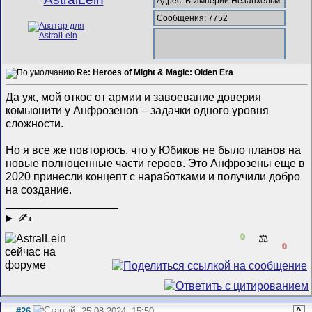
Адрес: В Империи Незанхельм.
Сообщения: 7752
Re: Heroes of Might & Magic: Olden Era
Да уж, мой откос от армии и завоевание доверия
комьюнити у Анфрозенов – задачки одного уровня
сложности.
Но я все же повторюсь, что у Юбиков не было планов на
новые полноценные части героев. Это Анфрозены еще в
2020 принесли концепт с наработками и получили добро
на создание.
__________________
✍
0
⚖️
0
#26
25.08.2024, 15:50
^