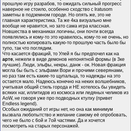
прошлую игру разрабов, то ожидать сильный прогресс
наверное не стоило, особенно сходство с Iratusom
заметны в подземном городе. Но опять же, это не
главная характеристика. Та же 4ка визуально мне
вообще не нравится, но зато сама игра классная.
Новшества в механиках логичны, они почти всегда
появлялись и кому-то это нравилось, кому-то не очень, но
полностью копировать какую-то прошлую часть было бы
тупо, так что поглядим.
Что касается фракций, то Улей я бы предпочел как на
арте
, нежели в виде демонов непонятной формы (в 3ке
лучшие). Люди, эльфы, некры, данж - ок. Новая фракция
могла бы быть с эльфами Вори и прочими северянами,
но раз там есть какие-то щупальца, то надежды на это
остается мало. Надеюсь конечно на неких волшебников,
учитывая общий стиль города и НЕ хотелось бы увидеть
всяких наг, иллитидов из космоса или ледяных челиков из
AoW, не говоря уже про подводных ктулху (привет
Endless legend).
Особых ожиданий от игры нет, но она как минимум
вызвала любопытство и желание самому её опробовать,
чего не было с 6ой и 7ой частями. Да и хочется
посмотреть на старых персонажей.