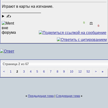
Играют в карты на изгнание.
__________________
✍
0
⚖️
0
Страница 2 из 67
<
1
2
3
4
5
6
7
8
9
10
12
52
>
»
«
Предыдущая тема
|
Следующая тема
»