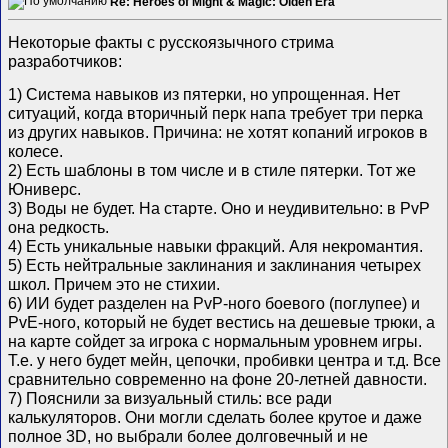
Re: Heroes of Might & Magic: Olden Era
Некоторые факты с русскоязычного стрима
разработчиков:
1) Система навыков из пятерки, но упрощенная. Нет
ситуаций, когда вторичный перк напа требует три перка
из других навыков. Причина: не хотят копаний игроков в
колесе.
2) Есть шаблоны в том числе и в стиле пятерки. Тот же
Юниверс.
3) Воды не будет. На старте. Оно и неудивительно: в PvP
она редкость.
4) Есть уникальные навыки фракций. Аля некромантия.
5) Есть нейтральные заклинания и заклинания четырех
школ. Причем это не стихии.
6) ИИ будет разделен на PvP-ного боевого (поглупее) и
PvE-ного, который не будет вестись на дешевые трюки, а
на карте сойдет за игрока с нормальным уровнем игры.
Т.е. у него будет мейн, цепочки, пробивки центра и т.д. Все
сравнительно современно на фоне 20-летней давности.
7) Пояснили за визуальный стиль: все ради
калькуляторов. Они могли сделать более крутое и даже
полное 3D, но выбрали более долговечный и не