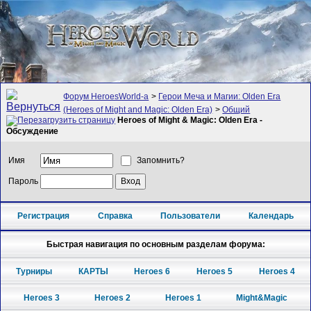
Форум HeroesWorld-а
>
Герои Меча и Магии: Olden Era
(Heroes of Might and Magic: Olden Era)
>
Общий
Heroes of Might & Magic: Olden Era -
Обсуждение
Имя
Запомнить?
Пароль
Регистрация
Справка
Пользователи
Календарь
Быстрая навигация по основным разделам форума:
Турниры
КАРТЫ
Heroes 6
Heroes 5
Heroes 4
Heroes 3
Heroes 2
Heroes 1
Might&Magic