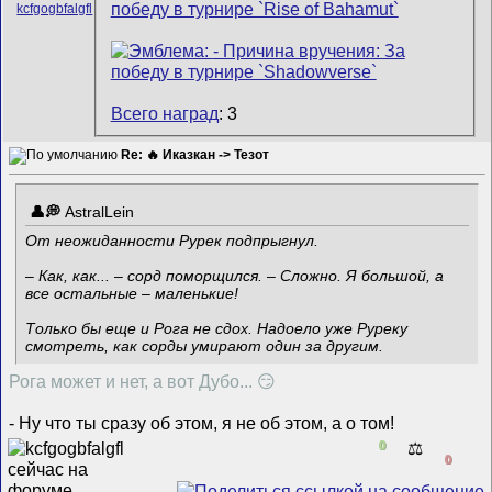
Всего наград
: 3
Re: 🔥 Иказкан -> Тезот
AstralLein
От неожиданности Рурек подпрыгнул.
– Как, как... – сорд поморщился. – Сложно. Я большой, а
все остальные – маленькие!
Только бы еще и Рога не сдох. Надоело уже Руреку
смотреть, как сорды умирают один за другим.
Рога может и нет, а вот Дубо... 😏
- Ну что ты сразу об этом, я не об этом, а о том!
0
⚖️
0