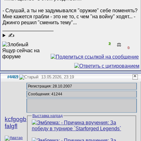
- Слушай, а ты не задумывался "оружие" себе поменять?
Мне кажется грабли - это не то, с чем "на войну" ходят... -
Джинго решил "сменить тему"...
__________________
✍
2
⚖️
0
#4469
13.05.2026, 23:19
^
Регистрация: 28.10.2007
Сообщения: 41244
Выставка наград
kcfgogb
falgfl