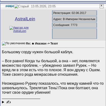
#4464
13.05.2026, 23:05
^
Регистрация: 02.06.2017
AstralLein
Адрес: В Империи Незанхельм.
Сообщения: 7773
Re: 🔥 Иказкан -> Тезот
Большому сорду нужен большой каблук.
– Все равно! Когда ты большой, а она – нет, появляется
множество проблем, – убежденно заявил Рурек. – Но
вряд ли в этом есть что-то плохое. Я вон дружу с Ошем.
Тоже своего рода межрасовые отношения.
Неожиданно Руреку показалось, что между камней что-то
шевельнулось. Треклятая Тень! Пока они болтают, она
точит свое орудие убиения!
__________________
✍