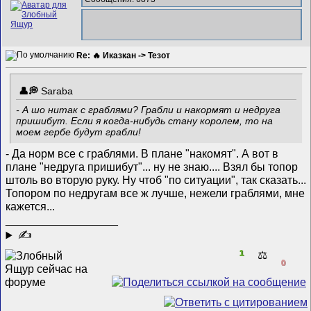
Re: 🔥 Иказкан -> Тезот
Saraba
- А шо нитак с граблями? Грабли и накормят и недруга
пришибут. Если я когда-нибудь стану королем, то на
моем гербе будут грабли!
- Да норм все с граблями. В плане "накомят". А вот в
плане "недруга пришибут"... ну не знаю.... Взял бы топор
штоль во вторую руку. Ну чтоб "по ситуации", так сказать...
Топором по недругам все ж лучше, нежели граблями, мне
кажется...
__________________
✍
1
⚖️
0