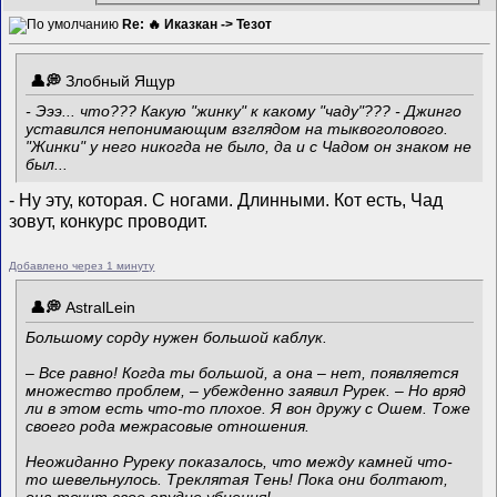
Re: 🔥 Иказкан -> Тезот
Злобный Ящур
- Эээ... что??? Какую "жинку" к какому "чаду"??? - Джинго
уставился непонимающим взглядом на тыквоголового.
"Жинки" у него никогда не было, да и с Чадом он знаком не
был...
- Ну эту, которая. С ногами. Длинными. Кот есть, Чад
зовут, конкурс проводит.
Добавлено через 1 минуту
AstralLein
Большому сорду нужен большой каблук.
– Все равно! Когда ты большой, а она – нет, появляется
множество проблем, – убежденно заявил Рурек. – Но вряд
ли в этом есть что-то плохое. Я вон дружу с Ошем. Тоже
своего рода межрасовые отношения.
Неожиданно Руреку показалось, что между камней что-
то шевельнулось. Треклятая Тень! Пока они болтают,
она точит свое орудие убиения!