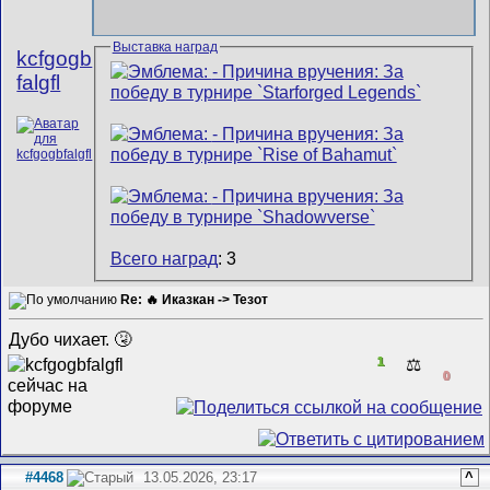
Выставка наград
kcfgogb
falgfl
Всего наград
: 3
Re: 🔥 Иказкан -> Тезот
Дубо чихает. 🤧
1
⚖️
0
#4468
13.05.2026, 23:17
^