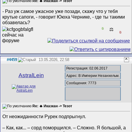
Re: 🔥 Иказкан -> Тезот
- Раз уж самое ужасное уже позади, скажу что у тебя
крутые сапоги, - говорит Ююха Чернике, - где ты такими
обзавелась?
0
⚖️
0
#4459
13.05.2026, 22:58
^
Регистрация: 02.06.2017
AstralLein
Адрес: В Империи Незанхельм.
Сообщения: 7773
Re: 🔥 Иказкан -> Тезот
От неожиданности Рурек подпрыгнул.
– Как, как... – сорд поморщился. – Сложно. Я большой, а