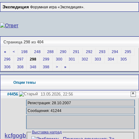
Экспедиция
Форумная игра «Экспедиция».
Страница 298 из 404
«
<
198
248
288
290
291
292
293
294
295
296
297
298
299
300
301
302
303
304
305
306
308
348
398
>
»
Опции темы
#4456
13.05.2026, 22:56
^
Регистрация: 28.10.2007
Сообщения: 41244
Выставка наград
kcfgogb