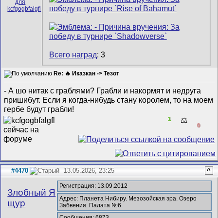
Всего наград
: 3
Re: 🔥 Иказкан -> Тезот
- А шо нитак с граблями? Грабли и накормят и недруга
пришибут. Если я когда-нибудь стану королем, то на моем
гербе будут грабли!
1
⚖️
0
#4470
13.05.2026, 23:25
^
Регистрация: 13.09.2012
Злобный Я
Адрес: Планета Нибиру. Мезозойская эра. Озеро
щур
Забвения. Палата №6.
Сообщения: 6873