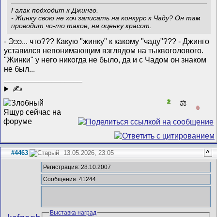
Галак подходит к Джинго.
- Жинку свою не хоч записать на конкурс к Чаду? Он там
проводит чо-то такое, на оценку красот.
- Эээ... что??? Какую "жинку" к какому "чаду"??? - Джинго
уставился непонимающим взглядом на тыквоголового.
"Жинки" у него никогда не было, да и с Чадом он знаком
не был...
__________________
✍
2
⚖️
0
#4463
13.05.2026, 23:05
^
Регистрация: 28.10.2007
Сообщения: 41244
Выставка наград