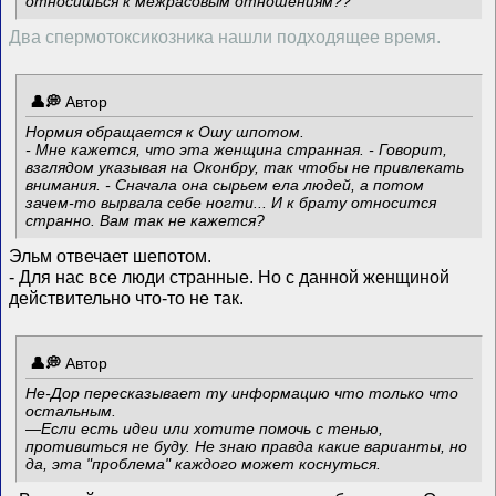
относишься к межрасовым отношениям??
Два спермотоксикозника нашли подходящее время.
Автор
Нормия обращается к Ошу шпотом.
- Мне кажется, что эта женщина странная. - Говорит,
взглядом указывая на Оконбру, так чтобы не привлекать
внимания. - Сначала она сырьем ела людей, а потом
зачем-то вырвала себе ногти... И к брату относится
странно. Вам так не кажется?
Эльм отвечает шепотом.
- Для нас все люди странные. Но с данной женщиной
действительно что-то не так.
Автор
Не-Дор пересказывает ту информацию что только что
остальным.
—Если есть идеи или хотите помочь с тенью,
противиться не буду. Не знаю правда какие варианты, но
да, эта "проблема" каждого может коснуться.