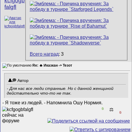
kcfgogb
falgfl
Всего наград
: 3
Re: 🔥 Иказкан -> Тезот
Автор
- Для нас все люди странные. Но с данной женщиной
действительно что-то не так.
- Я тоже из людей. - Напомнила Ошу Нормия.
0
⚖️
0