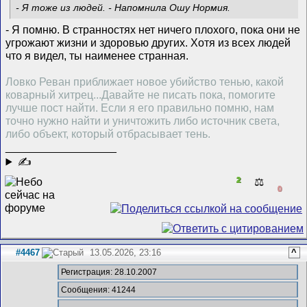
- Я тоже из людей. - Напомнила Ошу Нормия.
- Я помню. В странностях нет ничего плохого, пока они не
угрожают жизни и здоровью других. Хотя из всех людей
что я видел, ты наименее странная.
Ловко Реван приближает новое убийство тенью, какой
коварный хитрец...Давайте не писать пока, помогите
лучше пост найти. Если я его правильно помню, нам
точно нужно найти и уничтожить либо источник света,
либо объект, который отбрасывает тень.
__________________
✍
2
⚖️
0
#4467
13.05.2026, 23:16
^
Регистрация: 28.10.2007
Сообщения: 41244