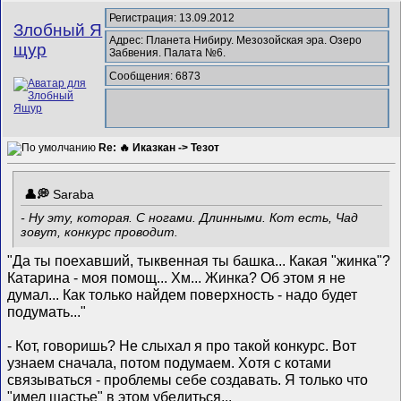
Регистрация: 13.09.2012
Злобный Я
Адрес: Планета Нибиру. Мезозойская эра. Озеро
щур
Забвения. Палата №6.
Сообщения: 6873
Re: 🔥 Иказкан -> Тезот
Saraba
- Ну эту, которая. С ногами. Длинными. Кот есть, Чад
зовут, конкурс проводит.
"Да ты поехавший, тыквенная ты башка... Какая "жинка"?
Катарина - моя помощ... Хм... Жинка? Об этом я не
думал... Как только найдем поверхность - надо будет
подумать..."
- Кот, говоришь? Не слыхал я про такой конкурс. Вот
узнаем сначала, потом подумаем. Хотя с котами
связываться - проблемы себе создавать. Я только что
"имел щастье" в этом убедиться...