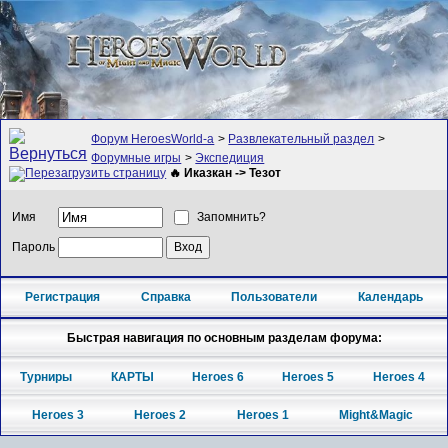
Форум HeroesWorld-а
>
Развлекательный раздел
>
Форумные игры
>
Экспедиция
🔥 Иказкан -> Тезот
Имя
Запомнить?
Пароль
Регистрация
Справка
Пользователи
Календарь
Быстрая навигация по основным разделам форума:
Турниры
КАРТЫ
Heroes 6
Heroes 5
Heroes 4
Heroes 3
Heroes 2
Heroes 1
Might&Magic