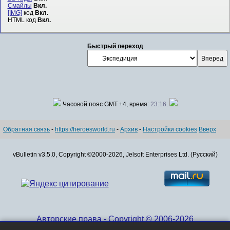
Смайлы
Вкл.
[IMG]
код
Вкл.
HTML код
Вкл.
Быстрый переход
Часовой пояс GMT +4, время:
23:16
.
Обратная связь
-
https://heroesworld.ru
-
Архив
-
Настройки cookies
Вверх
vBulletin v3.5.0, Copyright ©2000-2026, Jelsoft Enterprises Ltd. (Русский)
Авторские права - Copyright © 2006-2026
www.HeroesWorld.ru All rights reserved