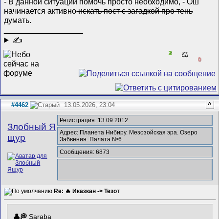
- В данной ситуации помочь просто необходимо, - Ош
начинается активно
искать пост с загадкой про тень
думать.
__________________
✍
2
⚖️
0
#4462
13.05.2026, 23:04
^
Регистрация: 13.09.2012
Злобный Я
Адрес: Планета Нибиру. Мезозойская эра. Озеро
щур
Забвения. Палата №6.
Сообщения: 6873
Re: 🔥 Иказкан -> Тезот
Saraba