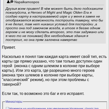
Napalkamospos
Друзья всем привет! В чём может быть дело подскажите
пожалуйста, в Heroes of Might and Magic Olden Era я
создаю карту в настраиваемой игре и у меня в замке не
отображается возможность построить таверну, что бы
я не делал, там нет никаких условий для постройки ,а
просто она под замочком всегда, в итоге я бегаю одним
героем и не могу сделать второго, это так задумано или
я чего то не понимаю) Все необходимые здания я
построил, но она прям залочена намертво
Привет.
Насколько я понял там каждая карта имеет свой тип, есть
карты где прямо указано, что там только доступен один
герой (иконка с одним шлемом в колонке при выборе
карты). Или это карта, где разрешено много героев
(иконка трех шлемов в колонке при выборе карты,
"классический" режим), но при этом проблемы с
таверной?
Если так, то возможно это баг и его исправят.
Миниатюры