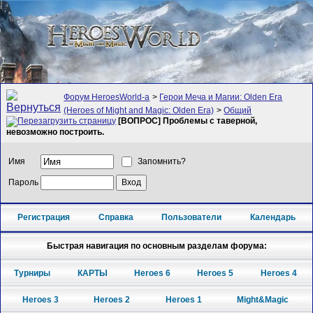
Форум HeroesWorld-а
>
Герои Меча и Магии: Olden Era
(Heroes of Might and Magic: Olden Era)
>
Общий
[ВОПРОС] Проблемы с таверной,
невозможно построить.
Имя
Запомнить?
Пароль
Регистрация
Справка
Пользователи
Календарь
Быстрая навигация по основным разделам форума:
Турниры
КАРТЫ
Heroes 6
Heroes 5
Heroes 4
Heroes 3
Heroes 2
Heroes 1
Might&Magic