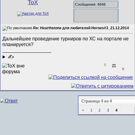
ToX
Сообщения: 4846
Re: Hearthstone для любителей Heroes#3_21.12.2014
Дальнейшее проведение турниров по ХС на портале не
планируется?
__________________
✍
0
⚖️
0
Страница 4 из 4
<
1
2
3
4