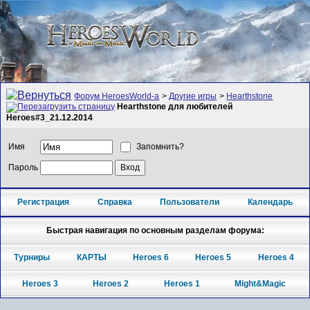
Форум HeroesWorld-а
>
Другие игры
>
Hearthstone
Hearthstone для любителей
Heroes#3_21.12.2014
Имя
Запомнить?
Пароль
Регистрация
Справка
Пользователи
Календарь
Быстрая навигация по основным разделам форума:
Турниры
КАРТЫ
Heroes 6
Heroes 5
Heroes 4
Heroes 3
Heroes 2
Heroes 1
Might&Magic