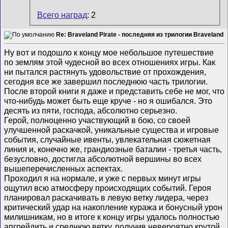
Всего наград
: 2
Re: Braveland Pirate - последняя из трилогии Braveland
Ну вот и подошло к концу мое небольшое путешествие
по землям этой чудесной во всех отношениях игры. Как
ни пытался растянуть удовольствие от прохождения,
сегодня все же завершил последнюю часть трилогии.
После второй книги я даже и представить себе не мог, что
что-нибудь может быть еще круче - но я ошибался. Это
десять из пяти, господа, абсолютно серьезно.
Герой, полноценно участвующий в бою, со своей
улучшенной раскачкой, уникальные существа и игровые
события, случайные ивенты, увлекательная сюжетная
линия и, конечно же, грандиозные баталии - третья часть,
безусловно, достигла абсолютной вершины во всех
вышеперечисленных аспектах.
Проходил я на нормале, и уже с первых минут игры
ощутил всю атмосферу происходящих событий. Героя
планировал раскачивать в левую ветку лидера, через
критический удар на накопление куража и бонусный урон
милишникам, но в итоге к концу игры удалось полностью
апгрейдить и среднюю ветку, получив невероятно крутой