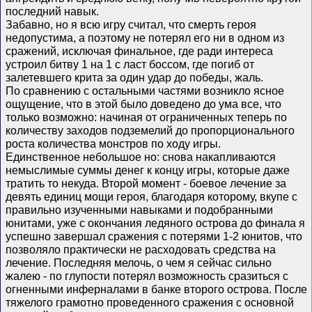
последний навык.
Забавно, но я всю игру считал, что смерть героя
недопустима, а поэтому не потерял его ни в одном из
сражений, исключая финальное, где ради интереса
устроил битву 1 на 1 с ласт боссом, где погиб от
залетевшего крита за один удар до победы, жаль.
По сравнению с остальными частями возникло ясное
ощущение, что в этой было доведено до ума все, что
только возможно: начиная от ограниченных теперь по
количеству заходов подземелий до пропорционального
роста количества монстров по ходу игры.
Единственное небольшое но: снова накапливаются
немыслимые суммы денег к концу игры, которые даже
тратить то некуда. Второй момент - боевое лечение за
девять единиц мощи героя, благодаря которому, вкупе с
правильно изученными навыками и подобранными
юнитами, уже с окончания ледяного острова до финала я
успешно завершал сражения с потерями 1-2 юнитов, что
позволяло практически не расходовать средства на
лечение. Последняя мелочь, о чем я сейчас сильно
жалею - по глупости потерял возможность сразиться с
огненными инферналами в банке второго острова. После
тяжелого грамотно проведенного сражения с основной