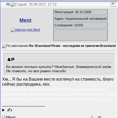
#6
25.06.2017, 17:13
^
Регистрация: 30.10.2009
Адрес: Национальный заповедник
Ment
Сообщения: 31055
Re: Braveland Pirate - последняя из трилогии Braveland
Ее можно только купить? Нежданчик. Коммерческий гейм.
Не повезло, но все равно спасибо.
Хм... Я бы на Вашем месте взглянул на стоимость, благо
сейчас распродажа, хех.
Если хотите опробовать бесплатно, ну, думаю, где-то
найти можно, но вообще свои 20 рублей (буквально!) игра
стоит с большим запасом (если по первой части судить).
__________________
✍
0
⚖️