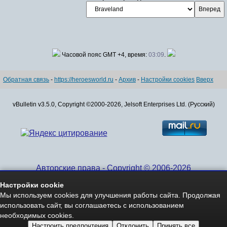
Часовой пояс GMT +4, время:
03:09
.
Обратная связь
-
https://heroesworld.ru
-
Архив
-
Настройки cookies
Вверх
vBulletin v3.5.0, Copyright ©2000-2026, Jelsoft Enterprises Ltd. (Русский)
Авторские права - Copyright © 2006-2026
www.HeroesWorld.ru All rights reserved
Настройки cookie
Heroes World (English)
Мы используем cookies для улучшения работы сайта. Продолжая
использовать сайт, вы соглашаетесь с использованием
необходимых cookies.
Настроить предпочтения
Отклонить
Принять все