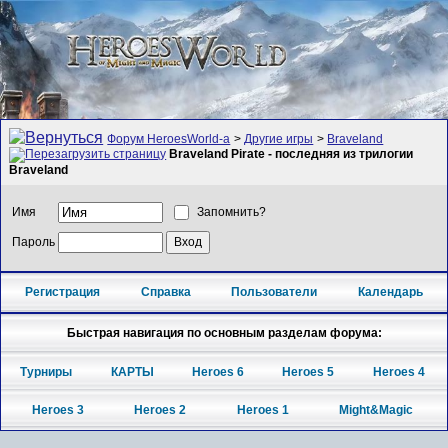
Форум HeroesWorld-а
>
Другие игры
>
Braveland
Braveland Pirate - последняя из трилогии
Braveland
Имя
Запомнить?
Пароль
Регистрация
Справка
Пользователи
Календарь
Быстрая навигация по основным разделам форума:
Турниры
КАРТЫ
Heroes 6
Heroes 5
Heroes 4
Heroes 3
Heroes 2
Heroes 1
Might&Magic