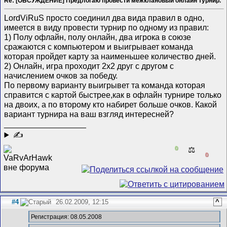
Re: [ОБСУЖДЕНИЕ] Предлогаю провести межклановый онлайн турнир.
LordViRuS просто соединил два вида правил в одно,
имеется в виду провести турнир по одному из правил:
1) Полу офлайн, полу онлайн, два игрока в союзе
сражаются с компьютером и выигрывает команда
которая пройдет карту за наименьшее количество дней.
2) Онлайн, игра проходит 2х2 друг с другом с
начислением очков за победу.
По первому варианту выигрывет та команда которая
справится с картой быстрее,как в офлайн турнире только
на двоих, а по второму кто набирет больше очков. Какой
вариант турнира на ваш взгляд интересней?
__________________
✍
0
⚖️
0
#4
26.02.2009, 12:15
^
Регистрация: 08.05.2008