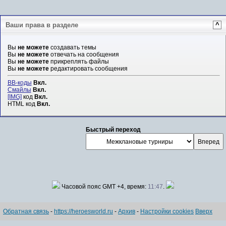
Ваши права в разделе
^
Вы
не можете
создавать темы
Вы
не можете
отвечать на сообщения
Вы
не можете
прикреплять файлы
Вы
не можете
редактировать сообщения
BB-коды
Вкл.
Смайлы
Вкл.
[IMG]
код
Вкл.
HTML код
Вкл.
Быстрый переход
Часовой пояс GMT +4, время:
11:47
.
Обратная связь
-
https://heroesworld.ru
-
Архив
-
Настройки cookies
Вверх