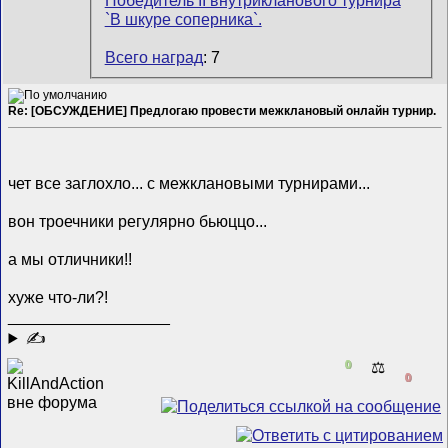
Всего наград
: 7
Re: [ОБСУЖДЕНИЕ] Предлогаю провести межклановый онлайн турнир.
чет все заглохло... с межклановыми турнирами...
вон троечники регулярно бьюццо...
а мы отличники!!
хуже что-ли?!
__________________
✍
0
⚖️
0