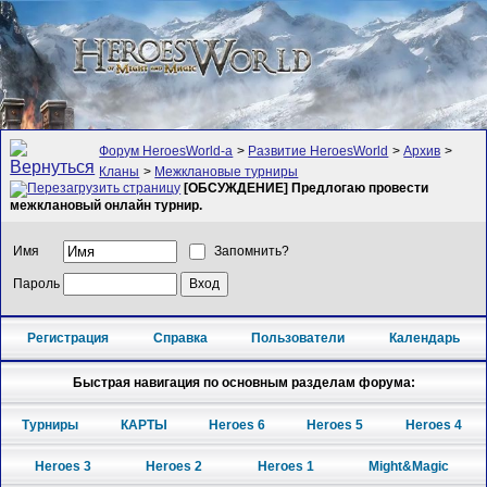
Форум HeroesWorld-а
>
Развитие HeroesWorld
>
Архив
>
Кланы
>
Межклановые турниры
[ОБСУЖДЕНИЕ] Предлогаю провести
межклановый онлайн турнир.
Имя
Запомнить?
Пароль
Регистрация
Справка
Пользователи
Календарь
Быстрая навигация по основным разделам форума:
Турниры
КАРТЫ
Heroes 6
Heroes 5
Heroes 4
Heroes 3
Heroes 2
Heroes 1
Might&Magic