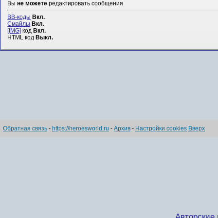
Вы
не можете
редактировать сообщения
BB-коды
Вкл.
Смайлы
Вкл.
[IMG]
код
Вкл.
HTML код
Выкл.
Обратная связь
-
https://heroesworld.ru
-
Архив
-
Настройки cookies
Вверх
Авторские п