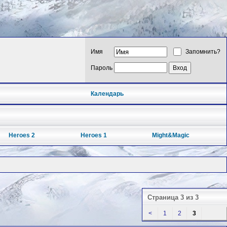
Имя
Запомнить?
Пароль
Календарь
Heroes 2
Heroes 1
Might&Magic
Страница 3 из 3
<
1
2
3