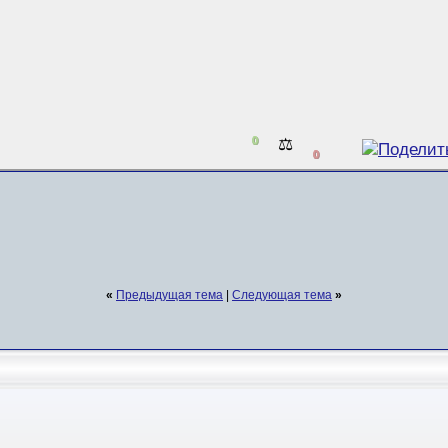
0
⚖️
0
«
Предыдущая тема
|
Следующая тема
»