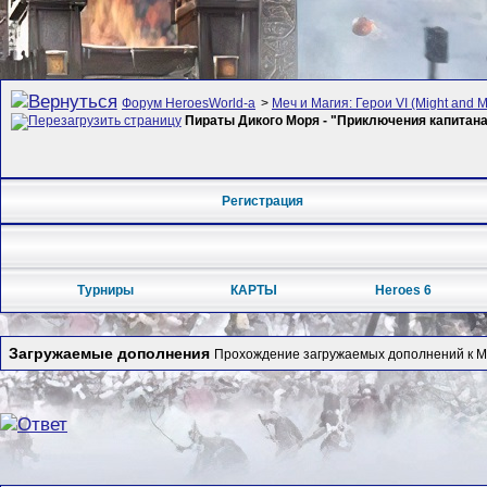
Форум HeroesWorld-а
>
Меч и Магия: Герои VI (Might and M
Пираты Дикого Моря - "Приключения капитана 
Регистрация
Турниры
КАРТЫ
Heroes 6
Загружаемые дополнения
Прохождение загружаемых дополнений к Меч