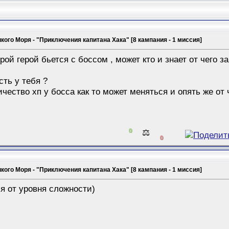
кого Моря - "Приключения капитана Хака" [8 кампания - 1 миссия]
рой герой бьется с боссом , может кто и знает от чего з
сть у тебя ?
ичество хп у босса как то может меняться и опять же от 
0
⚖️
0
кого Моря - "Приключения капитана Хака" [8 кампания - 1 миссия]
я от уровня сложности)