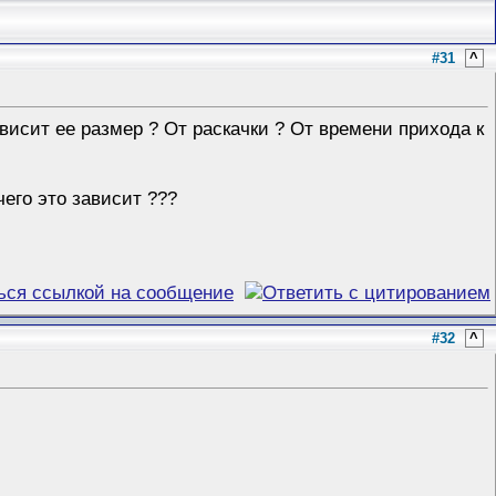
#31
^
ависит ее размер ? От раскачки ? От времени прихода к
чего это зависит ???
#32
^