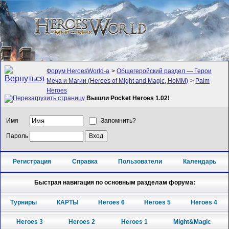
Форум HeroesWorld-а
>
Общегеройский раздел — Герои
Меча и Магии (Heroes of Might and Magic, HoMM)
>
Palm
Heroes
Вышли Pocket Heroes 1.02!
Имя
Запомнить?
Пароль
Регистрация
Справка
Пользователи
Календарь
Быстрая навигация по основным разделам форума:
Турниры
КАРТЫ
Heroes 6
Heroes 5
Heroes 4
Heroes 3
Heroes 2
Heroes 1
Might&Magic