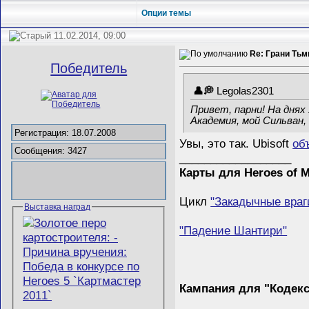
Опции темы
11.02.2014, 09:00
Re: Грани Ть
Победитель
Legolas2301
Привет, парни! На днях 
Академия, мой Сильван, 
Регистрация: 18.07.2008
Увы, это так. Ubisoft
об
Сообщения: 3427
__________________
Карты для Heroes of M
Цикл
"Закадычные враг
Выставка наград
"Падение Шантири"
Кампания для "Кодек