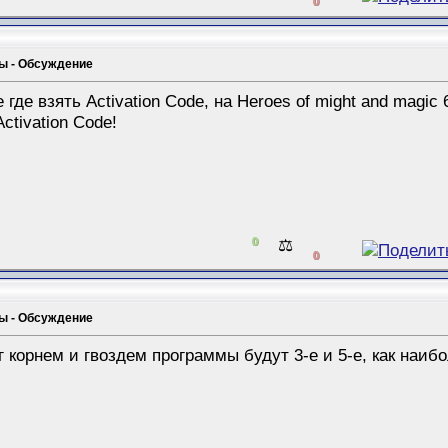
0
мы - Обсуждение
де взять Activation Code, на Heroes of might and magic 
ctivation Code!
0
⚖️
0
мы - Обсуждение
г корнем и гвоздем программы будут 3-е и 5-е, как наи