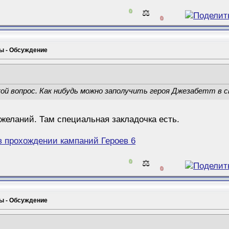
0
⚖️
0
мы - Обсуждение
ой вопрос. Как нибудь можно заполучить героя Джезабетт в 
ожеланий. Там специальная закладочка есть.
в прохождении кампаний Героев 6
0
⚖️
0
мы - Обсуждение