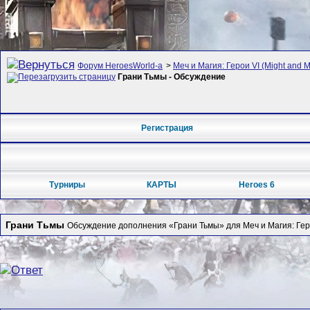
Форум HeroesWorld-а
>
Меч и Магия: Герои VI (Might and M
Грани Тьмы - Обсуждение
Регистрация
Турниры
КАРТЫ
Heroes 6
Грани Тьмы
Обсуждение дополнения «Грани Тьмы» для Меч и Магия: Геро