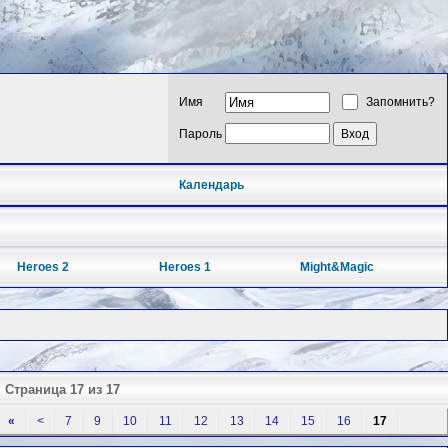
Имя
Запомнить?
Пароль
Календарь
Heroes 2
Heroes 1
Might&Magic
Страница 17 из 17
«
<
7
9
10
11
12
13
14
15
16
17