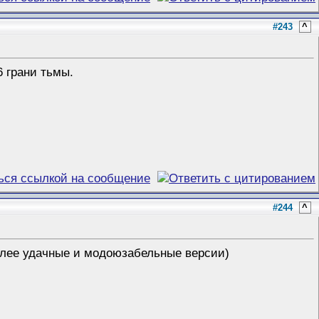
#243
^
6 грани тьмы.
#244
^
более удачные и модоюзабельные версии)