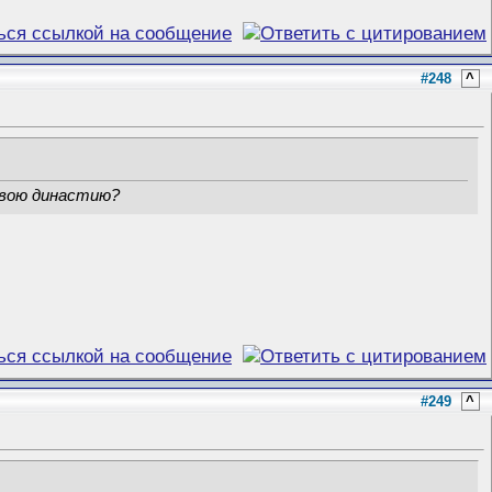
#248
^
свою династию?
#249
^