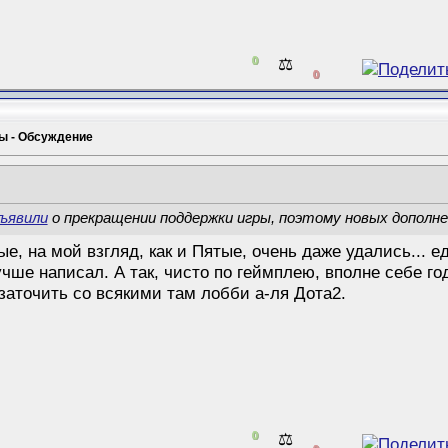
0
⚖️
0
мы - Обсуждение
ъявили
о прекращении поддержки игры, поэтому новых дополне
е, на мой взгляд, как и Пятые, очень даже удались... е
чше написал. А так, чисто по геймплею, вполне себе го
 заточить со всякими там лобби а-ля Дота2.
0
⚖️