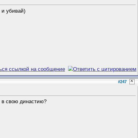
, и убивай)
#247
^
т в свою династию?