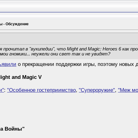
мы - Обсуждение
я прочитал в "вукипедии", что Might and Magic: Heroes 6 как пр
мои гномики... неужели они свет так и не увидят?
ъявили
о прекращении поддержки игры, поэтому новых д
ight and Magic V
и"
:
"Особенное гостеприимство
,
"Супероружие"
,
"Меж мо
са Войны"