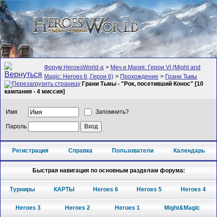
Форум HeroesWorld-а
>
Меч и Магия: Герои VI (Might and
Magic: Heroes 6, Герои 6)
>
Прохождение
>
Грани Тьмы
Грани Тьмы - "Рок, посетивший Конос" [10
кампания - 4 миссия]
Имя
Запомнить?
Пароль
Регистрация
Справка
Пользователи
Календарь
Быстрая навигация по основным разделам форума:
Турниры
КАРТЫ
Heroes 6
Heroes 5
Heroes 4
Heroes 3
Heroes 2
Heroes 1
Might&Magic