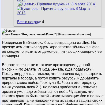
Всего наград
: 4
Грани Тьмы - "Рок, посетивший Конос" [10 кампания - 4 миссия]
Невидимая Библиотека была возвращена из Шио. Но
прежде чем стать сердцем королевства тёмных эльфов,
её следует очистить от демонов, пятнающих скверной её
коридоры.
Вопрос конечно же в тактике прохождение данной
миссии - что делать
?! Куда бежать, куда податься?!
Пока утвердилась в мысли, что первично надо построить
порталы в городе, а потом копить ресурсы и добавлять
прирост своих войск. Грохнула Вайера в его городе (у
меня уровень пока 21), но потом прибегает ангельская
армия и уже надо отбиваться от неё... Чувствую, что
тактика должна быть такой - изматывающие бои в полях с
противником, а не нападение на их замки и защита своих
территорий. Пока посетила только 1 библиотеку знаний,