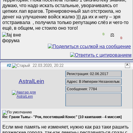
думаю, что надо искать остальные, уворачиваясь от
цепких лап врагов. Тренировочный зал отстроила, но
денег на улучшение войск жалко ))) да их и нету – зря
отстраивала
, получила только репутацию слёз и чего-то
ещё, в общем, не стоило оно того!
0
⚖️
0
#2
22.03.2020, 20:22
^
Регистрация: 02.06.2017
AstralLein
Адрес: В Империи Незанхельм.
Сообщения: 7784
Re: Грани Тьмы - "Рок, посетивший Конос" [10 кампания - 4 миссия]
Если мне память не изменяет, нужно как раз таки рашить
вражеские города, так-как демоны респавняться сразу с