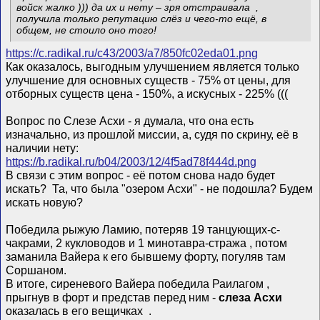
войск жалко ))) да их и нету – зря отстраивала
,
получила только репутацию слёз и чего-то ещё, в
общем, не стоило оно того!
https://c.radikal.ru/c43/2003/a7/850fc02eda01.png
Как оказалось, выгодным улучшением является только
улучшение для основных существ - 75% от цены, для
отборных существ цена - 150%, а искусных - 225% (((
Вопрос по Слезе Асхи - я думала, что она есть
изначально, из прошлой миссии, а, судя по скрину, её в
наличии нету:
https://b.radikal.ru/b04/2003/12/4f5ad78f444d.png
В связи с этим вопрос - её потом снова надо будет
искать?
Та, что была "озером Асхи" - не подошла? Будем
искать новую?
Победила рыжую Ламию, потеряв 19 танцующих-с-
чакрами, 2 кукловодов и 1 минотавра-стража
, потом
заманила Вайера к его бывшему форту, погуляв там
Соршаном.
В итоге, сиреневого Вайера победила Раилагом
,
прыгнув в форт и представ перед ним -
слеза Асхи
оказалась в его вещичках
.