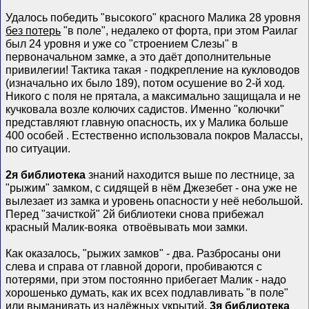
Удалось победить "высокого" красного Малика 28 уровня
без потерь
"в поле", недалеко от форта, при этом Раилаг
был 24 уровня и уже со "строением Слезы" в
первоначальном замке, а это даёт дополнительные
привилегии! Тактика такая - подкрепление на кукловодов
(изначально их было 189), потом осушение во 2-й ход.
Никого с поля не прятала, а максимально защищала и не
кучковала возле колючих садистов. Именно "колючки"
представляют главную опасность, их у Малика больше
400 особей
. Естественно использовала покров Малассы,
по ситуации.
2я библиотека
знаний находится выше по лестнице, за
"рыжим" замком, с сидящей в нём Джезебет - она уже не
вылезает из замка и уровень опасности у неё небольшой.
Перед "зачисткой" 2й библиотеки снова прибежал
красный Малик-вояка
отвоёвывать мои замки.
Как оказалось, "рыжих замков" - два. Разбросаны они
слева и справа от главной дороги, пробиваются с
потерями, при этом постоянно прибегает Малик - надо
хорошенько думать, как их всех подлавливать "в поле"
или выманивать из надёжных укрытий.
3я библиотека