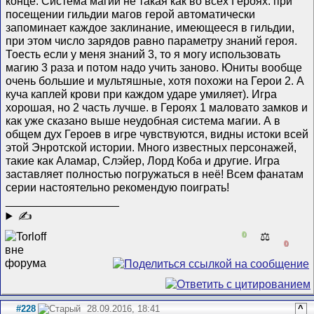
конце. Система магии не такая как во всех Героях: при
посещении гильдии магов герой автоматически
запоминает каждое заклинание, имеющееся в гильдии,
при этом число зарядов равно параметру знаний героя.
Тоесть если у меня знаний 3, то я могу использовать
магию 3 раза и потом надо учить заново. Юниты вообще
очень большие и мультяшные, хотя похожи на Герои 2. А
куча каплей крови при каждом ударе умиляет). Игра
хорошая, но 2 часть лучше. в Героях 1 маловато замков и
как уже сказано выше неудобная система магии. А в
общем дух Героев в игре чувствуются, видны истоки всей
этой Энротской истории. Много известных персонажей,
такие как Аламар, Слэйер, Лорд Коба и другие. Игра
заставляет полностью погружаться в неё! Всем фанатам
серии настоятельно рекомендую поиграть!
__________________
✍
0
⚖️
0
#228
28.09.2016, 18:41
^