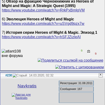
5)
Обзор на фракцию Чернокнижник из Heroes of
Might and Magic: A Strategic Quest (1995)
https://www.youtube.com/watch?v=RrkPxBmIgVM
6)
Эволюция Heroes of Might and Magic
https://www.youtube.com/watch?v=uSVgd9pzx7w
7)
История серии Heroes of Might & Magic. Эпизод 1
https://www.youtube.com/watch?v=hSFJZizleAI
0
⚖️
0
#230
14.03.2020, 02:32
^
Регистрация: 31.08.2011
Navkratis
Сообщения: 167