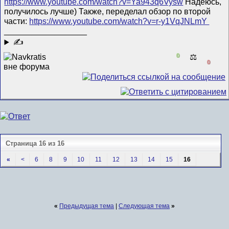
https://www.youtube.com/watch?v=Ya943q6Vysw
Надеюсь,
получилось лучше) Также, переделал обзор по второй
части:
https://www.youtube.com/watch?v=r-y1VqJNLmY
__________________
✍
0
⚖️
0
Страница 16 из 16
«
<
6
8
9
10
11
12
13
14
15
16
«
Предыдущая тема
|
Следующая тема
»