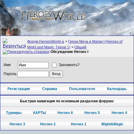
Форум HeroesWorld-а
>
Герои Меча и Магии I (Heroes of
Might and Magic, Герои 1)
>
Общий
Обсуждение Heroes I
Имя
Запомнить?
Пароль
Регистрация
Справка
Пользователи
Календарь
Быстрая навигация по основным разделам форума:
Турниры
КАРТЫ
Heroes 6
Heroes 5
Heroes 4
Heroes 3
Heroes 2
Heroes 1
Might&Magic