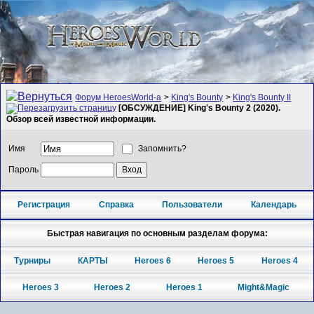
Форум HeroesWorld-а
>
King's Bounty
>
King's Bounty II
[ОБСУЖДЕНИЕ] King's Bounty 2 (2020).
Обзор всей известной информации.
Имя
Запомнить?
Пароль
Регистрация
Справка
Пользователи
Календарь
Быстрая навигация по основным разделам форума:
Турниры
КАРТЫ
Heroes 6
Heroes 5
Heroes 4
Heroes 3
Heroes 2
Heroes 1
Might&Magic