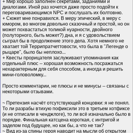
+ Мир хорошо заполнен секретами, заданиями и
диалогами. Иной раз хочется даже просто подойти к
переговаривающимся NPC и послушать их болтовню.
+ Сюжет мне понравился. В меру эпический, в меру с
юмором, во многом довольно сказочный и простой, но он
может похвастаться толикой нуарности, двойного
(полуторного, быть может?) дна, и я с удовольствием
сыграл бы в продолжение этого дела. Хотя немного не
хватает той Террипратчеттовости, что была в "Легенде о
рыцаре", было бы неплохо...
+ Квесты прорицателя заслуживают упоминания как
отдельный плюс -- хорошая возможность посражаться
нехарактерным для себя способом, а иногда и решить
мини-головоломку...
Просто комментарии, не плюсы и не минусы -- связаны с
некоторыми отзывами.
~ Претензия насчёт отсутствующей концовки: я не понял.
То ли разрабы втихую пофиксили это в третьем хотфиксе
(и не отписали в ченджлоге), то ли всё изначально было в
порядке. Финальная катсцена короткая, с интригой и
заделом под будущее, но как бы, а что не так?
~ Вид из-за спины героя наводит на мысли об открытом