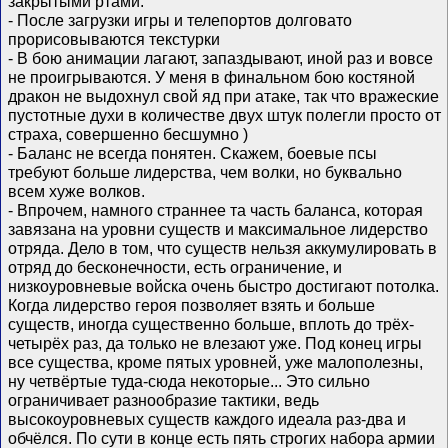
закрытыми ртами.
- После загрузки игры и телепортов долговато
прорисовываются текстурки
- В бою анимации лагают, запаздывают, иной раз и вовсе
не проигрываются. У меня в финальном бою костяной
дракон не выдохнул свой яд при атаке, так что вражеские
пустотные духи в количестве двух штук полегли просто от
страха, совершенно бесшумно )
- Баланс не всегда понятен. Скажем, боевые псы
требуют больше лидерства, чем волки, но буквально
всем хуже волков.
- Впрочем, намного страннее та часть баланса, которая
завязана на уровни существ и максимальное лидерство
отряда. Дело в том, что существ нельзя аккумулировать в
отряд до бесконечности, есть ограничение, и
низкоуровневые войска очень быстро достигают потолка.
Когда лидерство героя позволяет взять и больше
существ, иногда существенно больше, вплоть до трёх-
четырёх раз, да только не влезают уже. Под конец игры
все существа, кроме пятых уровней, уже малополезны,
ну четвёртые туда-сюда некоторые... Это сильно
ограничивает разнообразие тактики, ведь
высокоуровневых существ каждого идеала раз-два и
обчёлся. По сути в конце есть пять строгих набора армии