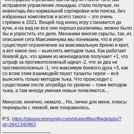
исправили управление лошадью, стало получше, но
инвентарь без нормальной сортировки или поиска, без
избранных комплектов и всего такого -- это очень
стрёмно в 2021. Вещей под конец игру становится до
кучи, и на вид не все они хорошо различимы, можно было
бы и упростить это дело. Механики многие скрыты, так, из
описания сета Максиминума мы понимаем, что в игре
существует ограничение на максимальную броню и крит,
а вот какое оно -- выяснять методом тыка. Как работает
боевой дух, что армии из моноидеалов получают +1, что
штраф за противоположный идеал -2, что за два не
противоположных -1, что максимум боевого духа +3, как
со всем этим взаимодействуют таланты героя -- всё
выяснять только методом тыка. Что происходит с
существами после апгрейда по уровню -- тоже методом
тыка, а там иногда умения новые появляются...
Минусов, конечно, немало... Но, лично для меня, плюсы
перекрыли с лихвой, мне понравилось.
P.S.
https://steamcommunity.com/sharedfiles/filedetails/?
id=2641340963
__________________