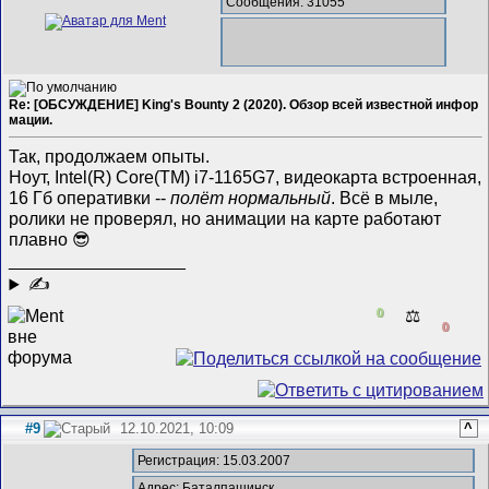
Сообщения: 31055
Re: [ОБСУЖДЕНИЕ] King's Bounty 2 (2020). Обзор всей известной инфор
мации.
Так, продолжаем опыты.
Ноут, Intel(R) Core(TM) i7-1165G7, видеокарта встроенная,
16 Гб оперативки --
полёт нормальный
. Всё в мыле,
ролики не проверял, но анимации на карте работают
плавно 😎
__________________
✍
0
⚖️
0
#9
12.10.2021, 10:09
^
Регистрация: 15.03.2007
Адрес: Баталпашинск