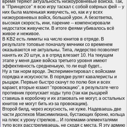
время теряют актуальность низкоуровневые войска. Так,
в "Принцессе" я всю игру таскал с собой озёрных фей -- у
них была маленькая живучесть, но, как и у всех
низкоуровневых войск, большой урон. А безответка,
высокая скорость, ини, парение -- компенсировали
недостаток живучести. В итоге феями убивалось всё
живое и неживое.
В KB2 есть лимиты на число юнитов в отряде. В
результате топовые поначалу мечники со временем
оказываются не актуальны. Типа, лидерство позволяет
нанять их 20 штук, а в отряд влезает 10. На текущем
этапе у меня даже войска третьего уровня имеют
эффективность средненькую, то ли ещё будет...
Ну а так норм вроде. Экспериментировал с войсками
порядка и искусности. В порядке рулят кавалеристы и
рыцари. Первые быстро скачут по полю боя и всех
карают, вторые юзают "провокацию", в результате чего
противник пропускает ходы тупо (так как рыцарей
ставишь в коробочку и их атаковать не могут, а остальных
юнитов не могут бить из-за провокацим).
Второй билд, через искусность, не хуже. Надеваешь две
части доспехов Максимилиана, бустающих броню, кольца
на плюс к урону стрелков... И големами-элементалями
тупо всех расстреливаешь, не сходя с места. Я эту армию