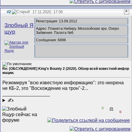
#2
17.11.2020, 17:06
^
Регистрация: 13.09.2012
Злобный Я
Адрес: Планета Нибиру. Мезозойская эра. Озеро
щур
Забвения. Палата №6.
Сообщения: 6896
Re: [ОБСУЖДЕНИЕ] King's Bounty 2 (2020). Обзор всей известной инфор
мации.
Резюмируя "всю известную информацию": это нихрена
не КБ-2, это "Восхождение на трон"-2...
__________________
✍
0
⚖️
0