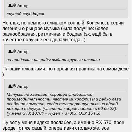
Автор
крутой саундтрек
Неплох, но немного слишком сонный. Конечно, в серии
легенды о рыцаре музыка была получше: более
разнообразная, ритмичная и бодрая (эх, ещё бы в
качестве получше её сделали тогда...)
Автор
за предзаказ разрабы выдали крутые плюшки
Плюшки плюшками, но порочная практика на самом деле
)
Автор
Минусы: не хватает хорошей стабильной
производительности, частые микрофризы и редко лаги
особенно заметно, когда телепортируешься из одной
локации в другую (частота кадров падает с 60 до 22).
(у меня GTX 1070ti + Ryzen 7 3700x, ОЗУ 16 ГБ)
Ну вот у меня видяха послабее, а именно RX 570, проц
вроде тот же самый, оперативки столько же, все