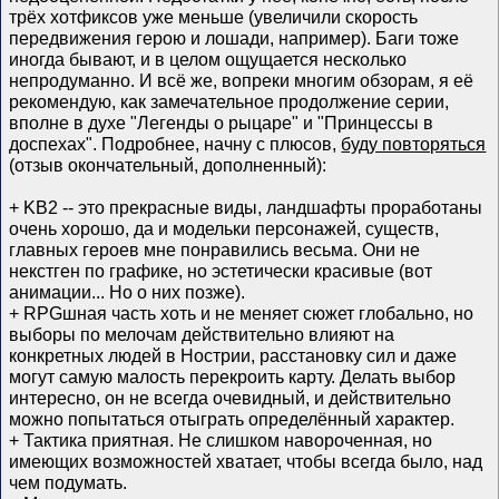
трёх хотфиксов уже меньше (увеличили скорость
передвижения герою и лошади, например). Баги тоже
иногда бывают, и в целом ощущается несколько
непродуманно. И всё же, вопреки многим обзорам, я её
рекомендую, как замечательное продолжение серии,
вполне в духе "Легенды о рыцаре" и "Принцессы в
доспехах". Подробнее, начну с плюсов,
буду повторяться
(отзыв окончательный, дополненный):
+ KB2 -- это прекрасные виды, ландшафты проработаны
очень хорошо, да и модельки персонажей, существ,
главных героев мне понравились весьма. Они не
некстген по графике, но эстетически красивые (вот
анимации... Но о них позже).
+ RPGшная часть хоть и не меняет сюжет глобально, но
выборы по мелочам действительно влияют на
конкретных людей в Нострии, расстановку сил и даже
могут самую малость перекроить карту. Делать выбор
интересно, он не всегда очевидный, и действительно
можно попытаться отыграть определённый характер.
+ Тактика приятная. Не слишком навороченная, но
имеющих возможностей хватает, чтобы всегда было, над
чем подумать.