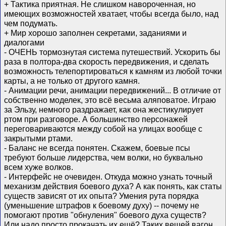
+ Тактика приятная. Не слишком навороченная, но
имеющих возможностей хватает, чтобы всегда было, над
чем подумать.
+ Мир хорошо заполнен секретами, заданиями и
диалогами
- ОЧЕНЬ тормознутая система путешествий. Ускорить бы
раза в полтора-два скорость передвижения, и сделать
возможность телепортироваться к камням из любой точки
карты, а не только от другого камня.
- Анимации речи, анимации передвижений... В отличие от
собственно моделек, это всё весьма аляповатое. Играю
за Эльзу, немного раздражает, как она жестикулирует
ртом при разговоре. А большинство персонажей
переговариваются между собой на улицах вообще с
закрытыми ртами.
- Баланс не всегда понятен. Скажем, боевые псы
требуют больше лидерства, чем волки, но буквально
всем хуже волков.
- Интерфейс не очевиден. Откуда можно узнать точный
механизм действия боевого духа? А как понять, как статы
существ зависят от их опыта? Умения рута порядка
(уменьшение штрафов к боевому духу) -- почему не
помогают против "обнуления" боевого духа существ?
Или надо просто прокачать их ещё? Таких вещей вагон,