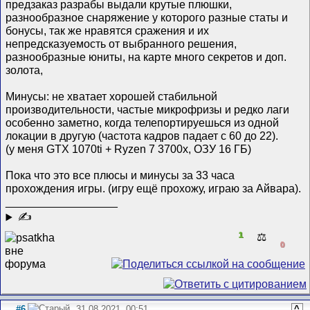
предзаказ разрабы выдали крутые плюшки,
разнообразное снаряжение у которого разные статы и
бонусы, так же нравятся сражения и их
непредсказуемость от выбранного решения,
разнообразные юниты, на карте много секретов и доп.
золота,
Минусы: не хватает хорошей стабильной
производительности, частые микрофризы и редко лаги
особенно заметно, когда телепортируешься из одной
локации в другую (частота кадров падает с 60 до 22).
(у меня GTX 1070ti + Ryzen 7 3700x, ОЗУ 16 ГБ)
Пока что это все плюсы и минусы за 33 часа
прохождения игры. (игру ещё прохожу, играю за Айвара).
__________________
✍
1
⚖️
0
#6
31.08.2021, 00:51
^