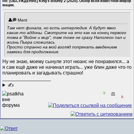
Re: [ОБСУЖДЕНИЕ] King's Bounty 2 (2020). Обзор всей известной инфор
мации.
Ment
Там нет финала, но есть интерлюдия. А будут явно
какие-то аддоны. Смотрите на это как на конец первого
тома в "Войне и мир", там тоже не сразу Наполеон пал и
жизнь Пьера сложилась
Просто странно на мой взгляд попрекать введением
завязки для продолжения.
Ну не знаю, моему сынуле этот нюанс не понравился... а
я сам ещё даже не начинал играть... уже блин даже что-то
планировать и загадывать страшно!
__________________
✍
0
⚖️
0