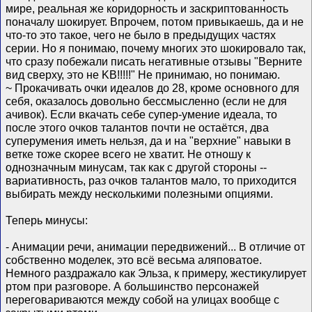
мире, реальная же коридорность и заскриптованность
поначалу шокирует. Впрочем, потом привыкаешь, да и не
что-то это такое, чего не было в предыдущих частях
серии. Но я понимаю, почему многих это шокировало так,
что сразу побежали писать негативные отзывы "Верните
вид сверху, это не KB!!!!!" Не принимаю, но понимаю.
~ Прокачивать очки идеалов до 28, кроме основного для
себя, оказалось довольно бессмысленно (если не для
ачивок). Если вкачать себе супер-умение идеала, то
после этого очков талантов почти не остаётся, два
суперумения иметь нельзя, да и на "верхние" навыки в
ветке тоже скорее всего не хватит. Не отношу к
однозначным минусам, так как с другой стороны --
вариативность, раз очков талантов мало, то приходится
выбирать между несколькими полезными опциями.
Теперь минусы:
- Анимации речи, анимации передвижений... В отличие от
собственно моделек, это всё весьма аляповатое.
Немного раздражало как Эльза, к примеру, жестикулирует
ртом при разговоре. А большинство персонажей
переговариваются между собой на улицах вообще с