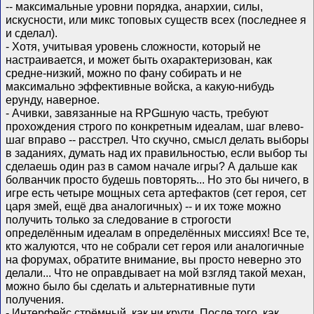
-- максимальные уровни порядка, анархии, силы,
искусности, или микс топовых существ всех (последнее я
и сделал).
- Хотя, учитывая уровень сложности, который не
настраивается, и может быть охарактеризован, как
средне-низкий, можно по фану собирать и не
максимально эффективные войска, а какую-нибудь
ерунду, наверное.
- Ачивки, завязанные на RPGшную часть, требуют
прохождения строго по конкретным идеалам, шаг влево-
шаг вправо -- расстрел. Что скучно, смысл делать выборы
в заданиях, думать над их правильностью, если выбор ты
сделаешь один раз в самом начале игры? А дальше как
болванчик просто будешь повторять... Но это бы ничего, в
игре есть четыре мощных сета артефактов (сет героя, сет
царя змей, ещё два аналогичных) -- и их тоже можно
получить только за следование в строгости
определённым идеалам в определённых миссиях! Все те,
кто жалуются, что не собрали сет героя или аналогичные
на форумах, обратите внимание, вы просто неверно это
делали... Что не оправдывает на мой взгляд такой механ,
можно было бы сделать и альтернативные пути
получения.
- Интерфейс стрёмный, как ни крути. После того, как