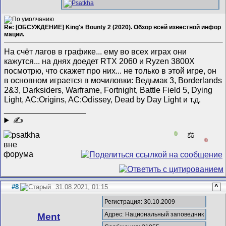
Re: [ОБСУЖДЕНИЕ] King's Bounty 2 (2020). Обзор всей известной инфор
мации.
На счёт лагов в графике... ему во всех играх они
кажутся... на днях доедет RTX 2060 и Ryzen 3800X
посмотрю, что скажет про них... не только в этой игре, он
в основном играется в мочиловки: Ведьмак 3, Borderlands
2&3, Darksiders, Warframe, Fortnight, Battle Field 5, Dying
Light, AC:Origins, AC:Odissey, Dead by Day Light и т.д.
__________________
✍
0
⚖️
0
#8
31.08.2021, 01:15
^
Регистрация: 30.10.2009
Адрес: Национальный заповедник
Ment