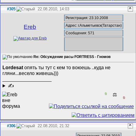
#305
22.08.2010, 14:03
^
Регистрация: 23.10.2008
Адрес: г.Альметьевск(Татарстан)
Ereb
Сообщения: 571
Re: Обсуждение расы FORTRESS - Гномов
Lordesat
опять ты тут с кем то воюешь ..куда не
гляни...весело живешь)))
__________________
✍
0
⚖️
0
#306
22.08.2010, 21:32
^