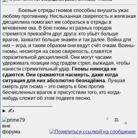
Боевые отряды гномов способны внушить ужас
любому противнику. Неслыханная свирепость и железная
дисциплина помогают им собраться в отряды в
мгновение ока. В бою гномы из разных городов
стремятся превзойти друг друга: кто убьёт больше
врагов, захватит больше знамён и так далее. Война для
них – игра, и таким образом они ведут счёт очкам. Воины-
гномы, несмотря на свою свирепость, славятся
поразительной дисциплиной. Они могут часами
удерживать позиции под градом стрел, выжидая, чтобы
нанести стремительный удар.
Гномы никогда не
сдаются. Они сражаются насмерть, даже когда
ситуация для них абсолютно безнадёжна.
Лучшая
смерть для гнома – это смерть в бою против
бесчисленных врагов в присутствии того, кто когда-
нибудь сложит об этом подвиге песню.
__________________
✍
0
⚖️
0