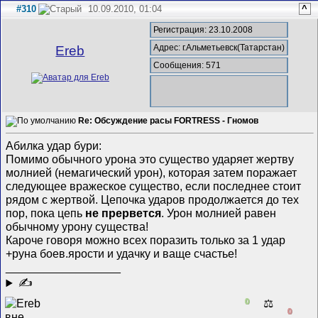
#310
10.09.2010, 01:04
^
Регистрация: 23.10.2008
Адрес: г.Альметьевск(Татарстан)
Ereb
Сообщения: 571
Re: Обсуждение расы FORTRESS - Гномов
Абилка удар бури:
Помимо обычного урона это существо ударяет жертву
молнией (немагический урон), которая затем поражает
следующее вражеское существо, если последнее стоит
рядом с жертвой. Цепочка ударов продолжается до тех
пор, пока цепь
не прервется
. Урон молнией равен
обычному урону существа!
Кароче говоря можно всех поразить только за 1 удар
+руна боев.ярости и удачку и ваще счастье!
__________________
✍
0
⚖️
0