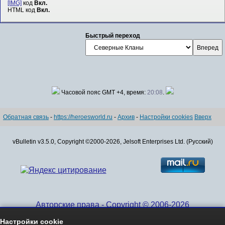
[IMG]
код
Вкл.
HTML код
Вкл.
Быстрый переход
Часовой пояс GMT +4, время:
20:08
.
Обратная связь
-
https://heroesworld.ru
-
Архив
-
Настройки cookies
Вверх
vBulletin v3.5.0, Copyright ©2000-2026, Jelsoft Enterprises Ltd. (Русский)
Авторские права - Copyright © 2006-2026
www.HeroesWorld.ru All rights reserved
Настройки cookie
Heroes World (English)