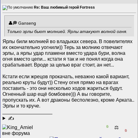
Re: Ваш любимый герой Fortress
Ganseng
Только эрлы бьют молнией. Ярлы атакуют волной огня.
Ярлы били молнией во владыках севера. В повелителях
их окончательно уогнили)) Терь за молнию отвечают
эрлы, а ярлы удар пламени вместо удара бури, волна
огня вместо цепи... кстати я так и не понял когда она
срабатывает. Вроде за целью враг стоит, ан нет...
Кстати если жрецов прокачать, неважно какой вариант,
реально круты будут)) Стену огня прямо на врагах
поставить - это они несколько ходов жариться будут.
Огненный шар ещё бомбовее))) А вы говорите,
пропускать их. А вот драконы бесполезно, кроме Арката..
Эрлы и то круче.
__________________
✍
0
⚖️
0