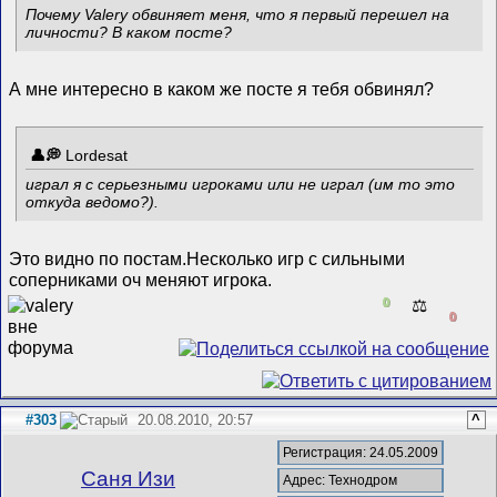
Почему Valery обвиняет меня, что я первый перешел на
личности? В каком посте?
А мне интересно в каком же посте я тебя обвинял?
Lordesat
играл я с серьезными игроками или не играл (им то это
откуда ведомо?).
Это видно по постам.Несколько игр с сильными
соперниками оч меняют игрока.
0
⚖️
0
#303
20.08.2010, 20:57
^
Регистрация: 24.05.2009
Саня Изи
Адрес: Технодром