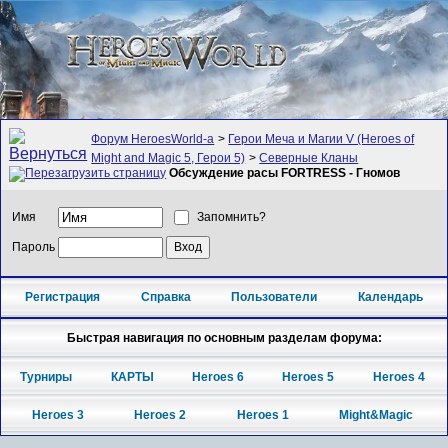
Форум HeroesWorld-а
>
Герои Меча и Магии V (Heroes of
Might and Magic 5, Герои 5)
>
Северные Кланы
Обсуждение расы FORTRESS - Гномов
Имя
Запомнить?
Пароль
Регистрация
Справка
Пользователи
Календарь
Быстрая навигация по основным разделам форума:
Турниры
КАРТЫ
Heroes 6
Heroes 5
Heroes 4
Heroes 3
Heroes 2
Heroes 1
Might&Magic