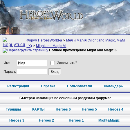
Форум HeroesWorld-а
>
Меч и Магия (Might and Magic, M&M
I-X)
>
Might and Magic VI
Полное прохождение Might and Magic 6
Имя
Запомнить?
Пароль
Регистрация
Справка
Пользователи
Календарь
Быстрая навигация по основным разделам форума:
Турниры
КАРТЫ
Heroes 6
Heroes 5
Heroes 4
Heroes 3
Heroes 2
Heroes 1
Might&Magic