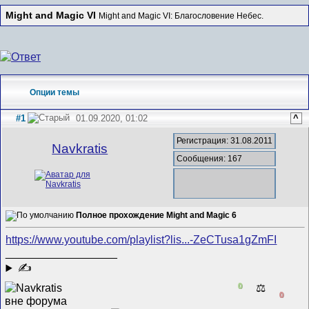
Might and Magic VI
Might and Magic VI: Благословение Небес.
Опции темы
#1
01.09.2020, 01:02
^
Регистрация: 31.08.2011
Navkratis
Сообщения: 167
Полное прохождение Might and Magic 6
https://www.youtube.com/playlist?lis...-ZeCTusa1gZmFI
__________________
✍
0
⚖️
0