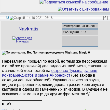
#2
14.10.2021, 06:18
^
Регистрация: 31.08.2011
Navkratis
Сообщения: 167
Re: Полное прохождение Might and Magic 6
Перезалил (и прошел по новой, но теми же персонажами
и с той же прокачкой) два видео из плейлиста, связанные
с зачисткой местностей на
островах Тумана
,
заливе
Контрабандистов и замке Айронфист
(без захода в
локации данных областей). Улучшено качество звука,
видео и разрешение, ликвидирован рассинхрон звука и
картинки в одном из замененных эпизодов. В будущем не
исключена замена и ряда других фрагментов 🙂
__________________
✍