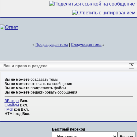
«
Предыдущая тема
|
Следующая тема
»
Ваши права в разделе
^
Вы
не можете
создавать темы
Вы
не можете
отвечать на сообщения
Вы
не можете
прикреплять файлы
Вы
не можете
редактировать сообщения
BB-коды
Вкл.
Смайлы
Вкл.
[IMG]
код
Вкл.
HTML код
Вкл.
Быстрый переход