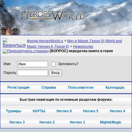
Форум HeroesWorld-а
>
Меч и Магия: Герои VI (Might and
Magic: Heroes 6, Герои 6)
>
Некрополис
[ВОПРОС] переделка юнита в героя
Имя
Запомнить?
Пароль
Регистрация
Справка
Пользователи
Календарь
Быстрая навигация по основным разделам форума:
Турниры
КАРТЫ
Heroes 6
Heroes 5
Heroes 4
Heroes 3
Heroes 2
Heroes 1
Might&Magic