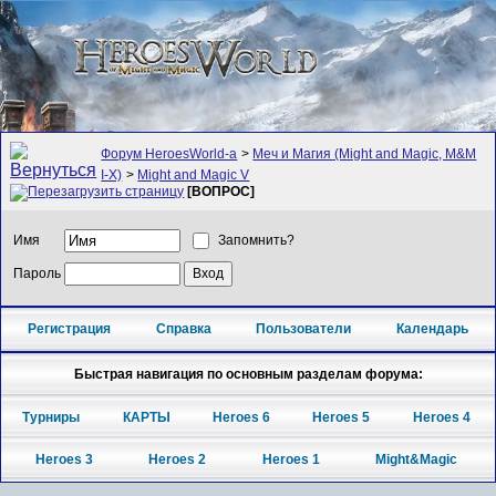
Форум HeroesWorld-а
>
Меч и Магия (Might and Magic, M&M
I-X)
>
Might and Magic V
[ВОПРОС]
Имя
Запомнить?
Пароль
Регистрация
Справка
Пользователи
Календарь
Быстрая навигация по основным разделам форума:
Турниры
КАРТЫ
Heroes 6
Heroes 5
Heroes 4
Heroes 3
Heroes 2
Heroes 1
Might&Magic