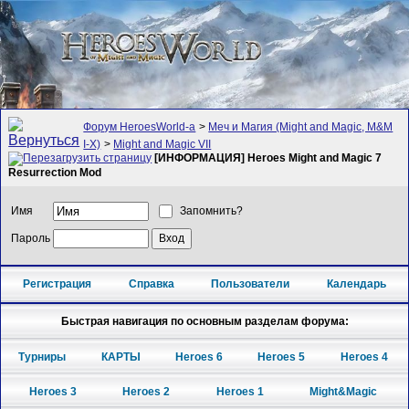
Форум HeroesWorld-а
>
Меч и Магия (Might and Magic, M&M
I-X)
>
Might and Magic VII
[ИНФОРМАЦИЯ] Heroes Might and Magic 7
Resurrection Mod
Имя
Запомнить?
Пароль
Регистрация
Справка
Пользователи
Календарь
Быстрая навигация по основным разделам форума:
Турниры
КАРТЫ
Heroes 6
Heroes 5
Heroes 4
Heroes 3
Heroes 2
Heroes 1
Might&Magic