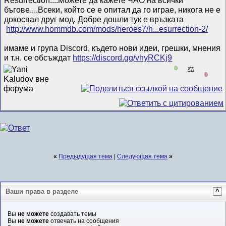
бъгове....Всеки, който се е опитал да го играе, никога не е
докосвал друг мод. Добре дошли тук е връзката
http://www.hommdb.com/mods/heroes7/h...esurrection-2/
имаме и група Discord, където нови идеи, грешки, мнения
и т.н. се обсъждат
https://discord.gg/vhyRCKj9
0
⚖️
0
«
Предыдущая тема
|
Следующая тема
»
Ваши права в разделе
^
Вы
не можете
создавать темы
Вы
не можете
отвечать на сообщения