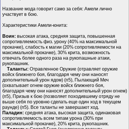
Название мода говорит само за себя: Амели лично
участвует в бою.
Характеристики Амели-юнита:
Воин:
высокая атака, средняя защита, повышенная
сопротивляемость физ. урону (40% на максимальной
прокачке), слабость к магии (20% сопротивляемости на
максимальной прокачке), 30% крита, возможность
отвечать более одного раза на рукопашные атаки,
рукопашник.
Таланты:
Отравленное Оружие (отравляет оружие
войск ближнего боя, благодаря чему они наносят
дополнительный урон ядом) (п5), Пылающий Меч
(охватывает огнем оружие войск ближнего боя,
благодаря чему они наносят дополнительный урон огнем)
(п5), Призыв к бою (позволяет походившему отряду не
выше себя по уровню сделать еще один ход в текущем
раунде) (п5). Все таланты не завершают ход.
Паладин:
средняя атака, высокая защита, одинаковая
сопротивляемость всем типам урона (30% при
максимальной прокачке), 20% крита, рукопашник.