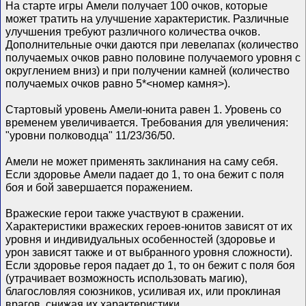
На старте игры Амели получает 100 очков, которые
может тратить на улучшение характеристик. Различные
улучшения требуют различного количества очков.
Дополнительные очки даются при левелапах (количество
получаемых очков равно половине получаемого уровня с
округлением вниз) и при получении камней (количество
получаемых очков равно 5*<номер камня>).
Стартовый уровень Амели-юнита равен 1. Уровень со
временем увеличивается. Требования для увеличения:
"уровни полководца" 11/23/36/50.
Амели не может применять заклинания на саму себя.
Если здоровье Амели падает до 1, то она бежит с поля
боя и бой завершается поражением.
Вражеские герои также участвуют в сражении.
Характеристики вражеских героев-юнитов зависят от их
уровня и индивидуальных особенностей (здоровье и
урон зависят также и от выбранного уровня сложности).
Если здоровье героя падает до 1, то он бежит с поля боя
(утрачивает возможность использовать магию),
благословляя союзников, усиливая их, или проклиная
врагов, снижая их характеристики.