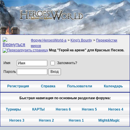
Форум HeroesWorld-а
>
King's Bounty
>
Перекрёстки
миров
Мод "Герой на арене" для Красных Песков.
Имя
Запомнить?
Пароль
Регистрация
Справка
Пользователи
Календарь
Быстрая навигация по основным разделам форума:
Турниры
КАРТЫ
Heroes 6
Heroes 5
Heroes 4
Heroes 3
Heroes 2
Heroes 1
Might&Magic