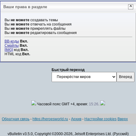
Ваши права в разделе
^
Вы
не можете
создавать темы
Вы
не можете
отвечать на сообщения
Вы
не можете
прикреплять файлы
Вы
не можете
редактировать сообщения
BB-коды
Вкл.
Смайлы
Вкл.
[IMG]
код
Вкл.
HTML код
Вкл.
Быстрый переход
Часовой пояс GMT +4, время:
15:26
.
Обратная связь
-
https://heroesworld.ru
-
Архив
-
Настройки cookies
Вверх
vBulletin v3.5.0, Copyright ©2000-2026, Jelsoft Enterprises Ltd. (Русский)