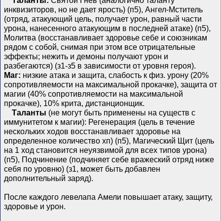
Таланты:
Святой Гнев (аналогично таланту
инквизиторов, но не дает ярость) (п5), Ангел-Мститель
(отряд, атакующий цель, получает урон, равный части
урона, нанесенного атакующим в последней атаке) (п5),
Молитва (восстанавливает здоровье себе и союзникам
рядом с собой, снимая при этом все отрицательные
эффекты; нежить и демоны получают урон и
разбегаются) (з1-з5 в зависимости от уровня героя).
Маг:
низкие атака и защита, слабость к физ. урону (20%
сопротивляемости на максимальной прокачке), защита от
магии (40% сопротивляемости на максимальной
прокачке), 10% крита, дистанционщик.
Таланты
(не могут быть применены на существ с
иммунитетом к магии): Регенерация (цель в течение
нескольких ходов восстанавливает здоровье на
определенное количество хп) (п5), Магический Щит (цель
на 1 ход становится неуязвимой для всех типов урона)
(п5), Подчинение (подчиняет себе вражеский отряд ниже
себя по уровню) (з1, может быть добавлен
дополнительный заряд).
После каждого левелапа Амели повышает атаку, защиту,
здоровье и урон.