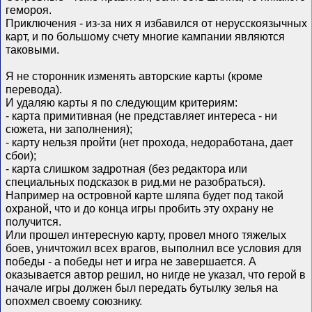
гемороя.
Приключения - из-за них я избавился от нерусскоязычных
карт, и по большому счету многие кампании являются
таковыми.
Я не сторонник изменять авторские карты (кроме
перевода).
И удаляю карты я по следующим критериям:
- карта примитивная (не представляет интереса - ни
сюжета, ни заполнения);
- карту нельзя пройти (нет прохода, недоработана, дает
сбои);
- карта слишком задротная (без редактора или
специальных подсказок в рид.ми не разобраться).
Например на островной карте шляпа будет под такой
охраной, что и до конца игры пробить эту охрану не
получится.
Или прошел интересную карту, провел много тяжелых
боев, уничтожил всех врагов, выполнил все условия для
победы - а победы нет и игра не завершается. А
оказывается автор решил, но нигде не указал, что герой в
начале игры должен был передать бутылку зелья на
опохмел своему союзнику.