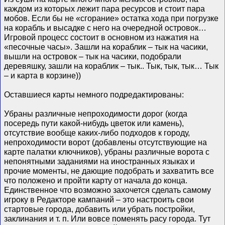
каждом из которых лежит пара ресурсов и стоит пара
мобов. Если бы не «сгорание» остатка хода при погрузке
на корабль и высадке с него на очередной островок…
Игровой процесс состоит в основном из нажатия на
«песочные часы». Зашли на кораблик – тык на часики,
вышли на островок – тык на часики, подобрали
деревяшку, зашли на кораблик – тык.. Тык, тык, тык… Тык
– и карта в корзине))
Оставшиеся карты немного подредактированы:
Убраны различные непроходимости дорог (когда
посередь пути какой-нибудь цветок или камень),
отсутствие вообще каких-либо подходов к городу,
непроходимости ворот (добавлены отсутствующие на
карте палатки ключников), убраны различные ворота с
непонятными заданиями на иностранных языках и
прочие моменты, не дающие подобрать и захватить все
что положено и пройти карту от начала до конца.
Единственное что возможно захочется сделать самому
игроку в Редакторе кампаний – это настроить свои
стартовые города, добавить или убрать постройки,
заклинания и т. п. Или вовсе поменять расу города. Тут