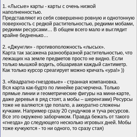
1. «Лысые» карты - карты с очень низкой
наполненностью.
Представляют из себя совершенно ровную и однотонную
поверхность с редкой растительностью, редкими мобами,
редкими ресурсами… В общем всего мало и выглядит
крайне бедненько…
2. «Джунгли» - противоположность «лысых».
Карта так засажена разнообразной растительностью, что
лежащих на земле предметов просто не видно. Если
только мышкой водить, обшаривая каждый сантиметр.
Как только курсор среагирует можно кричать «ура!» ))
3. «Квадратно-гнездовые» - странная компановка.
Вся карта как-будто по линейке расчерчена. Только
прямые линии и геометрические фигуры на мини-карте,
даже деревья в ряд стоят, а мобы – шеренгами) Ресурсы
тоже не валяются где попало, а аккуратно сложены
кучками. Например сразу 20 сундучков и туча ресурсов.
Все это окружено заборчиком. Правда бежать от такого
«гнезда» до следующего несколько игровых дней. Мобы
тоже кучкуются - то ни одного, то сразу стая)