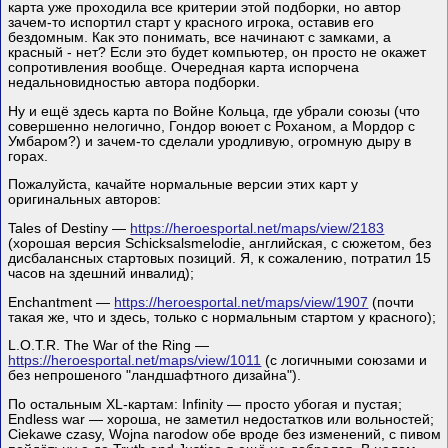
карта уже проходила все критерии этой подборки, но автор
зачем-то испортил старт у красного игрока, оставив его
бездомным. Как это понимать, все начинают с замками, а
красный - нет? Если это будет компьютер, он просто не окажет
сопротивления вообще. Очередная карта испорчена
недальновидностью автора подборки.
Ну и ещё здесь карта по Войне Кольца, где убрали союзы (что
совершенно нелогично, Гондор воюет с Роханом, а Мордор с
Умбаром?) и зачем-то сделали уродливую, огромную дыру в
горах.
Пожалуйста, качайте нормальные версии этих карт у
оригинальных авторов:
Tales of Destiny —
https://heroesportal.net/maps/view/2183
(хорошая версия Schicksalsmelodie, английская, с сюжетом, без
дисбалансных стартовых позиций. Я, к сожалению, потратил 15
часов на здешний инвалид);
Enchantment —
https://heroesportal.net/maps/view/1907
(почти
такая же, что и здесь, только с нормальным стартом у красного);
L.O.T.R. The War of the Ring —
https://heroesportal.net/maps/view/1011
(с логичными союзами и
без непрошеного "ландшафтного дизайна").
По остальным XL-картам: Infinity — просто убогая и пустая;
Endless war — хороша, не заметил недостатков или вольностей;
Ciekawe czasy, Wojna narodow обе вроде без изменений, с пивом