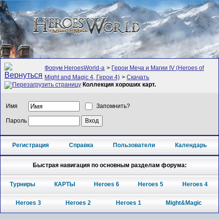
Форум HeroesWorld-а
>
Герои Меча и Магии IV (Heroes of
Might and Magic 4, Герои 4)
>
Скачать
Коллекция хороших карт.
Имя
Запомнить?
Пароль
Регистрация
Справка
Пользователи
Календарь
Быстрая навигация по основным разделам форума:
Турниры
КАРТЫ
Heroes 6
Heroes 5
Heroes 4
Heroes 3
Heroes 2
Heroes 1
Might&Magic