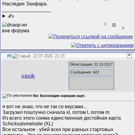
Наследие Занфара.
__________________
✍
0
⚖️
0
#5
22.07.2020, 21:33
^
Регистрация: 21.10.2017
Сообщения: 422
vasik
Re: Коллекция хороших карт.
я вот не знаю, что не так со вкусами...
Загрузил поштучно сначала xl, потом l, потом m
Из всего этого сонма единственная достойная карта
Schicksalsmelodie (XL)
Все остальное - убей всех при равных стартовых
условиях - Это по вашему мнению хорошая карта?