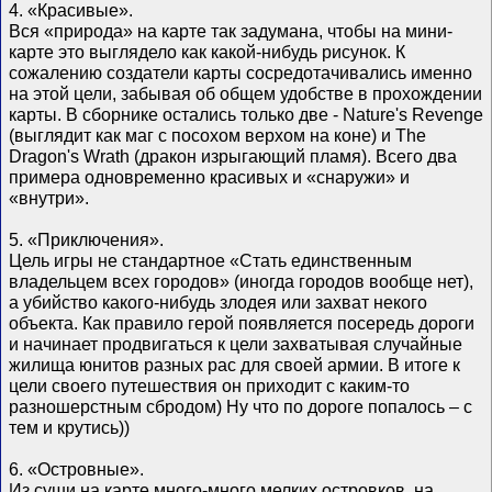
4. «Красивые».
Вся «природа» на карте так задумана, чтобы на мини-
карте это выглядело как какой-нибудь рисунок. К
сожалению создатели карты сосредотачивались именно
на этой цели, забывая об общем удобстве в прохождении
карты. В сборнике остались только две - Nature's Revenge
(выглядит как маг с посохом верхом на коне) и The
Dragon's Wrath (дракон изрыгающий пламя). Всего два
примера одновременно красивых и «снаружи» и
«внутри».
5. «Приключения».
Цель игры не стандартное «Стать единственным
владельцем всех городов» (иногда городов вообще нет),
а убийство какого-нибудь злодея или захват некого
объекта. Как правило герой появляется посередь дороги
и начинает продвигаться к цели захватывая случайные
жилища юнитов разных рас для своей армии. В итоге к
цели своего путешествия он приходит с каким-то
разношерстным сбродом) Ну что по дороге попалось – с
тем и крутись))
6. «Островные».
Из суши на карте много-много мелких островков, на