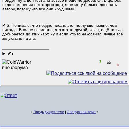
пойдёт; ну а до Truth and Justice я ещё не добрался. В целом,
видя изменения некоторых карт, я не могу больше доверять
автору, потому что все они к худшему.
P. S. Понимаю, что поздно писать это, но лучше поздно, чем
никогда. Вполне возможно, что кто-то другой, как я, ещё только
добирается до этих карт, ну и если кто-то накосячил, лучше всё
же указать на это.
__________________
✍
1
⚖️
0
«
Предыдущая тема
|
Следующая тема
»