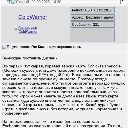
#7
20.09.2025, 14:30
^
Регистрация: 01.02.2011
ColdWarrior
Адрес: г. Верхняя Пышма
Сообщения: 221
Re: Коллекция хороших карт.
Вынужден поставить дизлайк.
Во-первых, тут сырая, корявая версия карты Schicksalsmelodie
(Мелодия судьбы), или даже намеренно покарябанная автором,
переделанная под FFA (не дай бог). Балансом там и не пахло, а
зачатки сюжета по-прежнему на месте. Поэтому всегда
складывается ощущение, что ты мог бы играть в гораздо лучшую
версию карты, а играешь в сырую и незаконченную. Там куча
квестов, которые становятся просто неоперабельными из-за
того, что игрок может начать за другой цвет. Из-за этого карта
оставила куда худшее впечатление, а ведь есть английская
версия этой карты с нормальным сюжетом! Какой дурак будет
играть в дисбалансную и без истории, когда есть нормальная и
проверенная?!
Во-вторых, здесь зачем-то изменённая версия карты
Enchantment, изначально хорошей и как раз сражения. То есть,