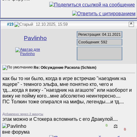
#19
12.10.2025, 15:59
^
Регистрация: 04.11.2021
Pavlinho
Сообщения: 592
Re: Обсуждение Раскола (Schism)
как бы то ни было, когда в игре встречаю "наездник на
ящере" - темного эльфа, мне понятно кто, чего и
тд....когда я вижу - "наездник на агашоте" или наоборот и
вижу не пойму кого...мне абсолютно неинтересно....
ПС Толкин тоже опирался на мифы, легенды....и тд....
Добавлено через 2 минуты
этак можно и Стокера вспомнить с его Дракулой....
0
⚖️
0