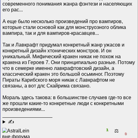
современного понимания жанра фэнтези и населяющих
его рас...
А еще было несколько произведений про вампиров,
которые стали основой как для монструозного облика
вампира, так и для вампиров-красавцев...
Так и Лавкрафт придумал конкретный жанр ужасов и
конкретный дизайн хтонических монстров. И он
уникальный. Мифический кракен никак не похож на
кракена из Героев 7. Они принципиально разные. Потому
что в семерке именно лавкрафтовский дизайн, а
классический кракен это большой осьминог. Поэтому
Пираты Карибского моря никак с Лавкрафтом не
связаны, а вот длс Скайрима связано.
Мораль здесь такова: в большинстве случаев где-то все
же прошли какие-то конкретные люди с конкретными
произведениями...
__________________
✍
1
⚖️
0