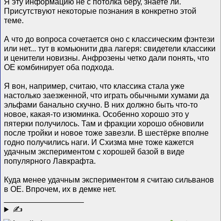
Я эту информацию не с потолка беру, знаете ли.
Присутствуют некоторые познания в конкретно этой
теме.
А что до вопроса сочетается оно с классическим фэнтези
или нет... тут в комьюнити два лагеря: свидетели классики
и ценители новизны. Анфрозены четко дали понять, что
ОЕ комбинирует оба подхода.
Я вон, например, считаю, что классика стала уже
настолько заезженной, что играть обычными хумами да
эльфами банально скучно. В них должно быть что-то
новое, какая-то изюминка. Особенно хорошо это у
пятерки получилось. Там и фракции хорошо обновили
после тройки и новое тоже завезли. В шестёрке вполне
годно получились наги. И Схизма мне тоже кажется
удачным экспериментом с хорошей базой в виде
популярного Лавкрафта.
Куда менее удачным экспериментом я считаю сильванов
в ОЕ. Впрочем, их в демке нет.
__________________
✍