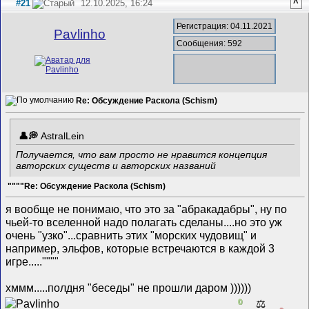
#21
12.10.2025, 16:24
^
Регистрация: 04.11.2021
Pavlinho
Сообщения: 592
Re: Обсуждение Раскола (Schism)
AstralLein
Получается, что вам просто не нравится концепция
авторских существ и авторских названий
""""Re: Обсуждение Раскола (Schism)
я вообще не понимаю, что это за "абракадабры", ну по
чьей-то вселенной надо полагать сделаны....но это уж
очень "узко"...сравнить этих "морских чудовищ" и
например, эльфов, которые встречаются в каждой 3
игре.....""""
хммм.....полдня "беседы" не прошли даром ))))))
0
⚖️