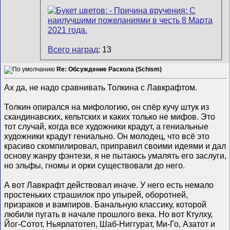
Всего наград
: 13
Re: Обсуждение Раскола (Schism)
Ах да, не надо сравнивать Толкина с Лавкрафтом.
Толкин опирался на мифологию, он спëр кучу штук из
скандинавских, кельтских и каких только не мифов. Это
тот случай, когда все художники крадут, а гениальные
художники крадут гениально. Он молодец, что всё это
красиво скомпилировал, приправил своими идеями и дал
основу жанру фэнтези, я не пытаюсь умалять его заслуги,
но эльфы, гномы и орки существовали до него.
А вот Лавкрафт действовал иначе. У него есть немало
простеньких страшилок про упырей, оборотней,
призраков и вампиров. Банальную классику, которой
любили пугать в начале прошлого века. Но вот Ктулху,
Йог-Сотот, Ньярлатотеп, Шаб-Ниггурат, Ми-Го, Азатот и