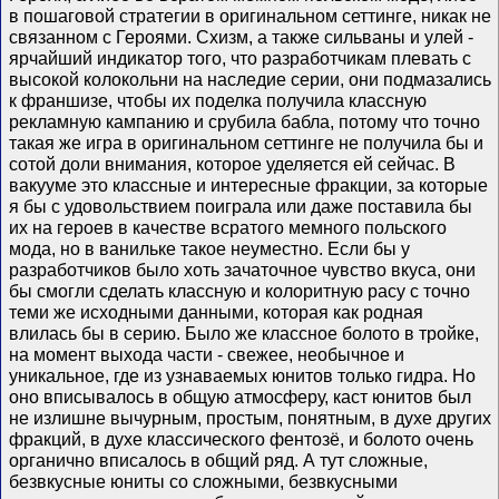
в пошаговой стратегии в оригинальном сеттинге, никак не
связанном с Героями. Схизм, а также сильваны и улей -
ярчайший индикатор того, что разработчикам плевать с
высокой колокольни на наследие серии, они подмазались
к франшизе, чтобы их поделка получила классную
рекламную кампанию и срубила бабла, потому что точно
такая же игра в оригинальном сеттинге не получила бы и
сотой доли внимания, которое уделяется ей сейчас. В
вакууме это классные и интересные фракции, за которые
я бы с удовольствием поиграла или даже поставила бы
их на героев в качестве всратого мемного польского
мода, но в ванильке такое неуместно. Если бы у
разработчиков было хоть зачаточное чувство вкуса, они
бы смогли сделать классную и колоритную расу с точно
теми же исходными данными, которая как родная
влилась бы в серию. Было же классное болото в тройке,
на момент выхода части - свежее, необычное и
уникальное, где из узнаваемых юнитов только гидра. Но
оно вписывалось в общую атмосферу, каст юнитов был
не излишне вычурным, простым, понятным, в духе других
фракций, в духе классического фентозё, и болото очень
органично вписалось в общий ряд. А тут сложные,
безвкусные юниты со сложными, безвкусными