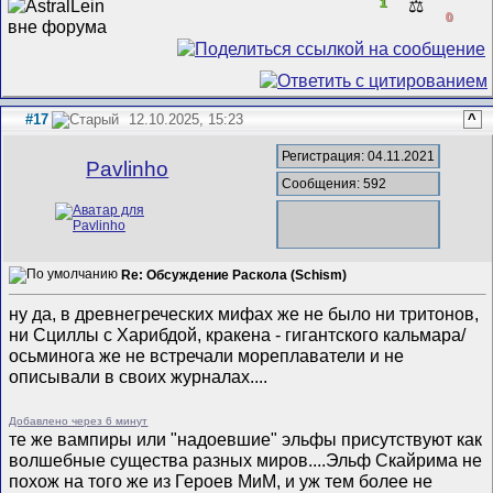
1
⚖️
0
#17
12.10.2025, 15:23
^
Регистрация: 04.11.2021
Pavlinho
Сообщения: 592
Re: Обсуждение Раскола (Schism)
ну да, в древнегреческих мифах же не было ни тритонов,
ни Сциллы с Харибдой, кракена - гигантского кальмара/
осьминога же не встречали мореплаватели и не
описывали в своих журналах....
Добавлено через 6 минут
те же вампиры или "надоевшие" эльфы присутствуют как
волшебные существа разных миров....Эльф Скайрима не
похож на того же из Героев МиМ, и уж тем более не