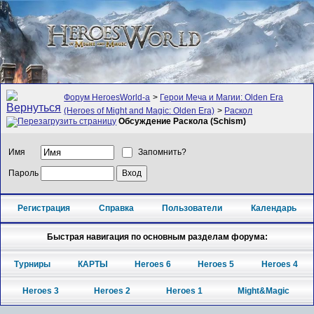
Форум HeroesWorld-а
>
Герои Меча и Магии: Olden Era
(Heroes of Might and Magic: Olden Era)
>
Раскол
Обсуждение Раскола (Schism)
Имя
Запомнить?
Пароль
Регистрация
Справка
Пользователи
Календарь
Быстрая навигация по основным разделам форума:
Турниры
КАРТЫ
Heroes 6
Heroes 5
Heroes 4
Heroes 3
Heroes 2
Heroes 1
Might&Magic