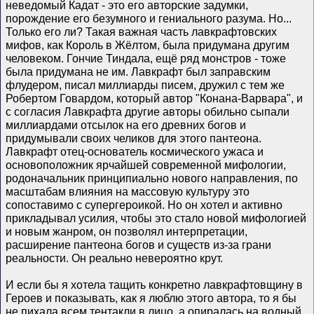
неведомый Кадат - это его авторские задумки,
порождение его безумного и гениального разума. Но...
Только его ли? Такая важная часть лавкрафтовских
мифов, как Король в Жëлтом, была придумана другим
человеком. Гончие Тиндала, ещё ряд монстров - тоже
была придумана не им. Лавкрафт был заправским
флудером, писал миллиарды писем, дружил с тем же
Робертом Говардом, который автор "Конана-Варвара", и
с согласия Лавкрафта другие авторы обильно сыпали
миллиардами отсылок на его древних богов и
придумывали своих челиков для этого пантеона.
Лавкрафт отец-основатель космического ужаса и
основоположник ярчайшей современной мифологии,
родоначальник принципиально нового направления, по
масштабам влияния на массовую культуру это
сопоставимо с супергероикой. Но он хотел и активно
прикладывал усилия, чтобы это стало новой мифологией
и новым жанром, он позволял интерпретации,
расширение пантеона богов и существ из-за грани
реальности. Он реально невероятно крут.
И если бы я хотела тащить конкретно лавкрафтовщину в
Героев и показывать, как я люблю этого автора, то я бы
не пихала всем тентакли в лицо, а опиралась на водный