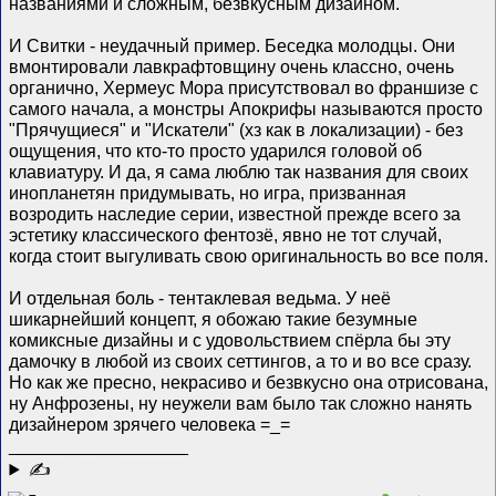
названиями и сложным, безвкусным дизайном.
И Свитки - неудачный пример. Беседка молодцы. Они
вмонтировали лавкрафтовщину очень классно, очень
органично, Хермеус Мора присутствовал во франшизе с
самого начала, а монстры Апокрифы называются просто
"Прячущиеся" и "Искатели" (хз как в локализации) - без
ощущения, что кто-то просто ударился головой об
клавиатуру. И да, я сама люблю так названия для своих
инопланетян придумывать, но игра, призванная
возродить наследие серии, известной прежде всего за
эстетику классического фентозё, явно не тот случай,
когда стоит выгуливать свою оригинальность во все поля.
И отдельная боль - тентаклевая ведьма. У неё
шикарнейший концепт, я обожаю такие безумные
комиксные дизайны и с удовольствием спёрла бы эту
дамочку в любой из своих сеттингов, а то и во все сразу.
Но как же пресно, некрасиво и безвкусно она отрисована,
ну Анфрозены, ну неужели вам было так сложно нанять
дизайнером зрячего человека =_=
__________________
✍