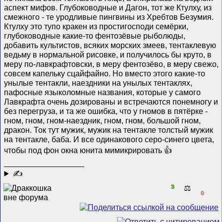
аспект мифов. Глубоководные и Дагон, тот же Ктулху, из
смежного - те уродливые пингвины из Хребтов Безумия.
Ктулху это тупо кракен из простигосподи семëрки,
глубоководные какие-то фентозëвые рыболюды,
добавить культистов, всяких морских змеев, тентаклевую
ведьму в нормальной рисовке, и получилось бы круто, в
меру по-лавкрафтовски, в меру фентозëво, в меру свежо,
совсем капельку сцайфайно. Но вместо этого какие-то
унылые тентакли, наездники на унылых тентаклях,
пафосные языколомные названия, которые у самого
Лавкрафта очень дозированы и встречаются понемногу и
без перегруза, и та же ошибка, что у гномов в пятëрке -
гном, гном, гном-наездник, гном, гном, большой гном,
дракон. Ток тут мужик, мужик на тентакле толстый мужик
на тентакле, баба. И все одинакового серо-синего цвета,
чтобы под фон окна юнита мимикрировать 👍
__________________
✍
3
⚖️
0