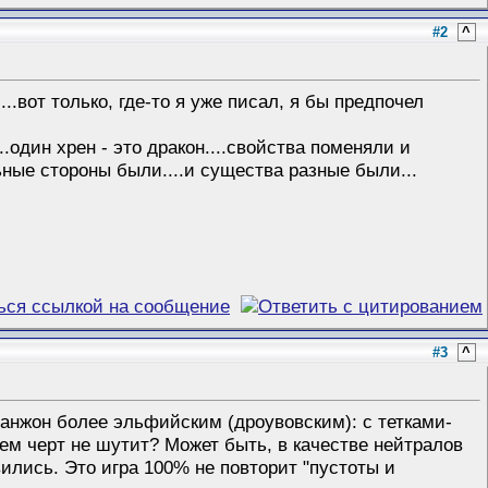
#2
^
..вот только, где-то я уже писал, я бы предпочел
..один хрен - это дракон....свойства поменяли и
льные стороны были....и существа разные были...
#3
^
анжон более эльфийским (дроувовским): с тетками-
ем черт не шутит? Может быть, в качестве нейтралов
ились. Это игра 100% не повторит "пустоты и