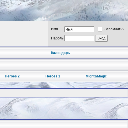
Имя
Запомнить?
Пароль
Календарь
Heroes 2
Heroes 1
Might&Magic