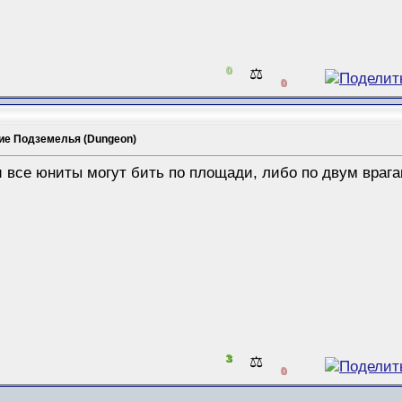
0
⚖️
0
ие Подземелья (Dungeon)
ти все юниты могут бить по площади, либо по двум враг
3
⚖️
0