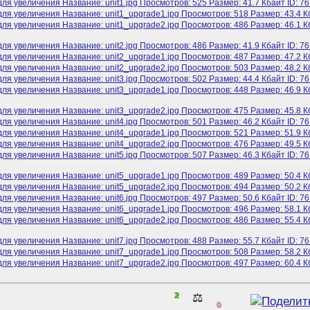
2
⚖️
0