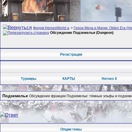
Форум HeroesWorld-а
>
Герои Меча и Магии: Olden Era (Her
Обсуждение Подземелья (Dungeon)
Регистрация
Турниры
КАРТЫ
Heroes 6
Подземелье
Обсуждение фракции Подземелье: тёмные эльфы и подземн
Опции темы