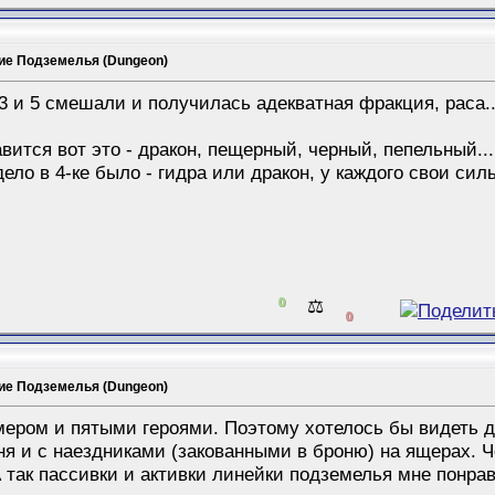
ие Подземелья (Dungeon)
.3 и 5 смешали и получилась адекватная фракция, раса...
.
авится вот это - дракон, пещерный, черный, пепельный...
 дело в 4-ке было - гидра или дракон, у каждого свои си
0
⚖️
0
ие Подземелья (Dungeon)
мером и пятыми героями. Поэтому хотелось бы видеть д
ня и с наездниками (закованными в броню) на ящерах. Ч
 так пассивки и активки линейки подземелья мне понрав