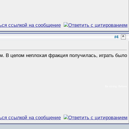
#4
^
ам. В целом неплохая фракция получилась, играть было
Be strong. Believe