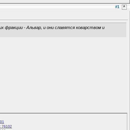
#1
^
х фракции - Альвар, и они славятся коварством и