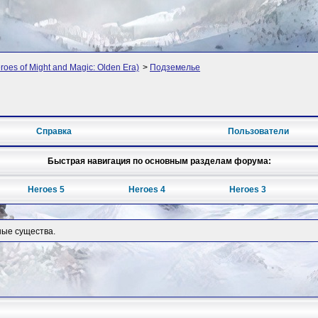
oes of Might and Magic: Olden Era)
>
Подземелье
Справка
Пользователи
Быстрая навигация по основным разделам форума:
Heroes 5
Heroes 4
Heroes 3
ые существа.