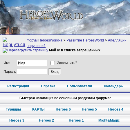
Форум HeroesWorld-а
>
Развитие HeroesWorld
>
Апелляции
нарушений
Мой IP в списке запрещенных
Имя
Запомнить?
Пароль
Регистрация
Справка
Пользователи
Календарь
Быстрая навигация по основным разделам форума:
Турниры
КАРТЫ
Heroes 6
Heroes 5
Heroes 4
Heroes 3
Heroes 2
Heroes 1
Might&Magic