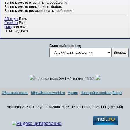
Вы
не можете
отвечать на сообщения
Вы
не можете
прикреплять файлы
Вы
не можете
редактировать сообщения
BB-коды
Вкл.
Смайлы
Вкл.
[IMG]
код
Вкл.
HTML код
Вкл.
Быстрый переход
Часовой пояс GMT +4, время:
15:52
.
Обратная связь
-
https://heroesworld.ru
-
Архив
-
Настройки cookies
Вверх
vBulletin v3.5.0, Copyright ©2000-2026, Jelsoft Enterprises Ltd. (Русский)