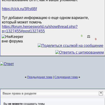
https://clck.ru/3Rs6Bf
Тут добавил информацию о еще одном варианте,
который может помочь
https://forum.heroesworld.ru/showthread.php?
p=1327455#post1327455
0
⚖️
0
«
Предыдущая тема
|
Следующая тема
»
Ваши права в разделе
^
Вы
не можете
создавать темы