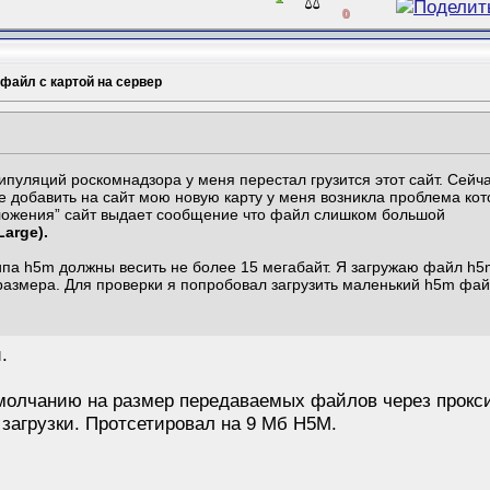
⚖️
0
 файл с картой на сервер
ипуляций роскомнадзора у меня перестал грузится этот сайт. Сейча
е добавить на сайт мою новую карту у меня возникла проблема кот
ложения” сайт выдает сообщение что файл слишком большой
Large).
па h5m должны весить не более 15 мегабайт. Я загружаю файл h5m 
размера. Для проверки я попробовал загрузить маленький h5m фай
.
молчанию на размер передаваемых файлов через прокси
 загрузки. Протсетировал на 9 Мб H5M.