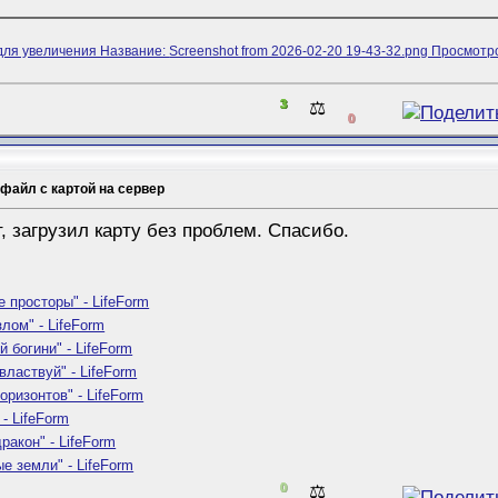
3
⚖️
0
 файл с картой на сервер
т, загрузил карту без проблем. Спасибо.
 просторы" - LifeForm
лом" - LifeForm
й богини" - LifeForm
властвуй" - LifeForm
оризонтов" - LifeForm
- LifeForm
ракон" - LifeForm
е земли" - LifeForm
0
⚖️