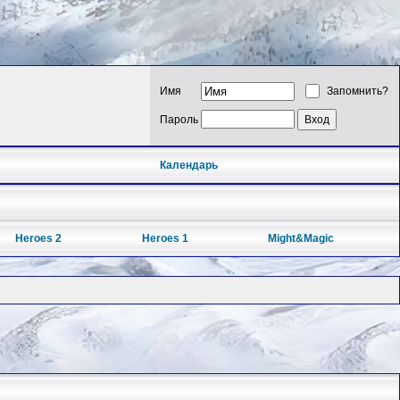
Имя
Запомнить?
Пароль
Календарь
Heroes 2
Heroes 1
Might&Magic