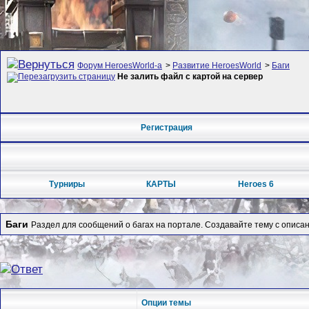
Форум HeroesWorld-а
>
Развитие HeroesWorld
>
Баги
Не залить файл с картой на сервер
Регистрация
Турниры
КАРТЫ
Heroes 6
Баги
Раздел для сообщений о багах на портале. Создавайте тему с описа
Опции темы