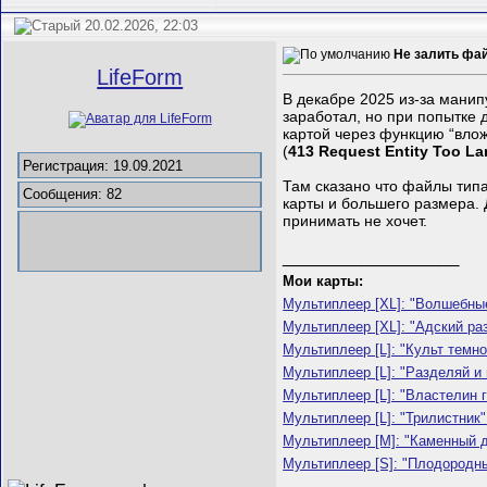
20.02.2026, 22:03
Не залить фай
LifeForm
В декабре 2025 из-за манип
заработал, но при попытке 
картой через функцию “вло
(
413 Request Entity Too La
Регистрация: 19.09.2021
Там сказано что файлы типа
Сообщения: 82
карты и большего размера. 
принимать не хочет.
__________________
Мои карты:
Мультиплеер [XL]: "Волшебные
Мультиплеер [XL]: "Адский раз
Мультиплеер [L]: "Культ темно
Мультиплеер [L]: "Разделяй и 
Мультиплеер [L]: "Властелин г
Мультиплеер [L]: "Трилистник" 
Мультиплеер [M]: "Каменный д
Мультиплеер [S]: "Плодородны