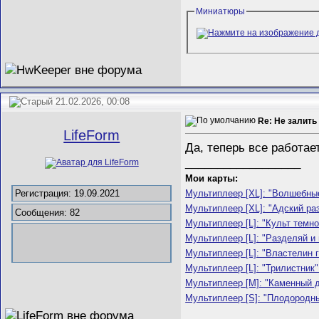
Миниатюры
21.02.2026, 00:08
Re: Не залить
LifeForm
Да, теперь все работае
__________________
Мои карты:
Мультиплеер [XL]: "Волшебные
Регистрация: 19.09.2021
Мультиплеер [XL]: "Адский раз
Сообщения: 82
Мультиплеер [L]: "Культ темно
Мультиплеер [L]: "Разделяй и 
Мультиплеер [L]: "Властелин г
Мультиплеер [L]: "Трилистник" 
Мультиплеер [M]: "Каменный д
Мультиплеер [S]: "Плодородны