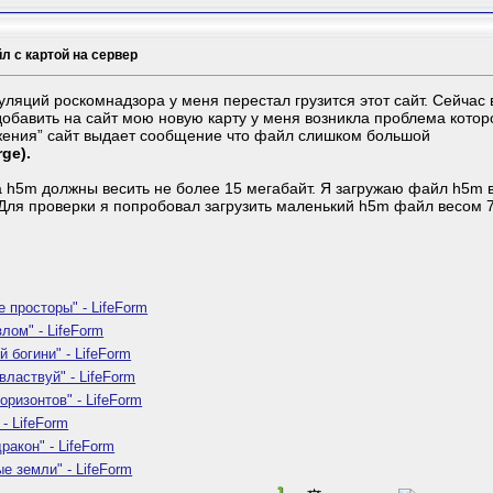
л с картой на сервер
уляций роскомнадзора у меня перестал грузится этот сайт. Сейчас 
добавить на сайт мою новую карту у меня возникла проблема котор
жения” сайт выдает сообщение что файл слишком большой
rge).
 h5m должны весить не более 15 мегабайт. Я загружаю файл h5m ве
Для проверки я попробовал загрузить маленький h5m файл весом 7
 просторы" - LifeForm
лом" - LifeForm
й богини" - LifeForm
властвуй" - LifeForm
оризонтов" - LifeForm
- LifeForm
ракон" - LifeForm
е земли" - LifeForm
1