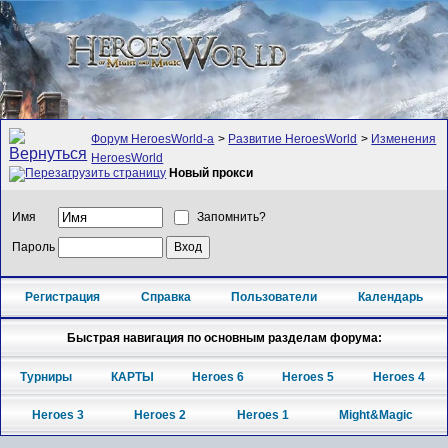
Форум HeroesWorld-а
>
Развитие HeroesWorld
>
Изменения
HeroesWorld
Новый прокси
Имя
Запомнить?
Пароль
Регистрация
Справка
Пользователи
Календарь
Быстрая навигация по основным разделам форума:
Турниры
КАРТЫ
Heroes 6
Heroes 5
Heroes 4
Heroes 3
Heroes 2
Heroes 1
Might&Magic