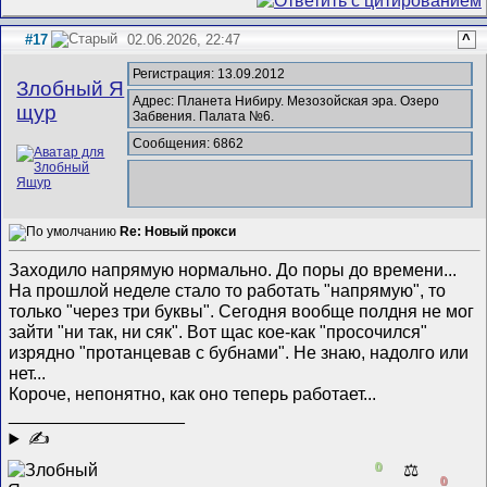
#17
02.06.2026, 22:47
^
Регистрация: 13.09.2012
Злобный Я
Адрес: Планета Нибиру. Мезозойская эра. Озеро
щур
Забвения. Палата №6.
Сообщения: 6862
Re: Новый прокси
Заходило напрямую нормально. До поры до времени...
На прошлой неделе стало то работать "напрямую", то
только "через три буквы". Сегодня вообще полдня не мог
зайти "ни так, ни сяк". Вот щас кое-как "просочился"
изрядно "протанцевав с бубнами". Не знаю, надолго или
нет...
Короче, непонятно, как оно теперь работает...
__________________
✍
0
⚖️
0