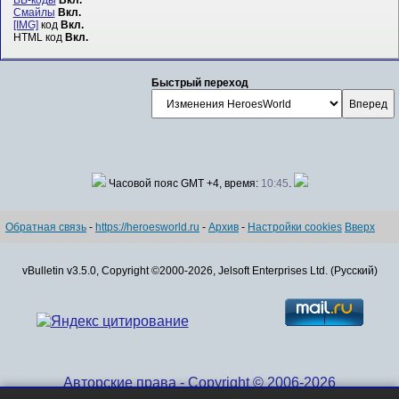
Смайлы
Вкл.
[IMG]
код
Вкл.
HTML код
Вкл.
Быстрый переход
Часовой пояс GMT +4, время:
10:45
.
Обратная связь
-
https://heroesworld.ru
-
Архив
-
Настройки cookies
Вверх
vBulletin v3.5.0, Copyright ©2000-2026, Jelsoft Enterprises Ltd. (Русский)
Авторские права - Copyright © 2006-2026
www.HeroesWorld.ru All rights reserved