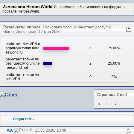
Изменения HeroesWorld
Информация об изменениях на форуме и
портале HeroesWorld.
Результаты опроса
: Насколько хорошо работает доступ к
^
HeroesWorld после 12 мая 2026
работает без VPN н
апрямую forum.hero
6
75.00%
esworld.ru
работает только че
рез ruproxy.forum.he
2
25.00%
roesworld.net
работает только че
0
0%
рез VPN
Страница 2 из 2
<
1
2
Опции темы
#16
13.05.2026, 10:48
^