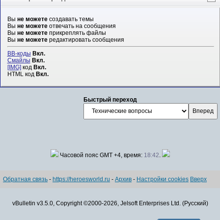
Вы
не можете
создавать темы
Вы
не можете
отвечать на сообщения
Вы
не можете
прикреплять файлы
Вы
не можете
редактировать сообщения
BB-коды
Вкл.
Смайлы
Вкл.
[IMG]
код
Вкл.
HTML код
Вкл.
Быстрый переход
Часовой пояс GMT +4, время:
18:42
.
Обратная связь
-
https://heroesworld.ru
-
Архив
-
Настройки cookies
Вверх
vBulletin v3.5.0, Copyright ©2000-2026, Jelsoft Enterprises Ltd. (Русский)