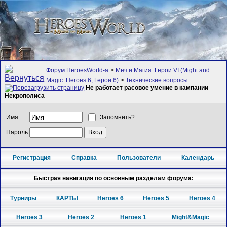
Форум HeroesWorld-а
>
Меч и Магия: Герои VI (Might and
Magic: Heroes 6, Герои 6)
>
Технические вопросы
Не работает расовое умение в кампании
Некрополиса
Имя
Запомнить?
Пароль
Регистрация
Справка
Пользователи
Календарь
Быстрая навигация по основным разделам форума:
Турниры
КАРТЫ
Heroes 6
Heroes 5
Heroes 4
Heroes 3
Heroes 2
Heroes 1
Might&Magic