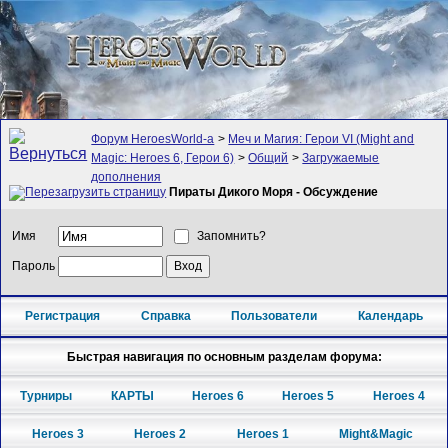
Форум HeroesWorld-а
>
Меч и Магия: Герои VI (Might and
Magic: Heroes 6, Герои 6)
>
Общий
>
Загружаемые
дополнения
Пираты Дикого Моря - Обсуждение
Имя
Запомнить?
Пароль
Регистрация
Справка
Пользователи
Календарь
Быстрая навигация по основным разделам форума:
Турниры
КАРТЫ
Heroes 6
Heroes 5
Heroes 4
Heroes 3
Heroes 2
Heroes 1
Might&Magic