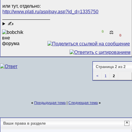
или тут, отдельно:
http://www.plati.ru/asp/pay.asp?id_d=1335750
__________________
✍
0
⚖️
0
Страница 2 из 2
<
1
2
«
Предыдущая тема
|
Следующая тема
»
Ваши права в разделе
^