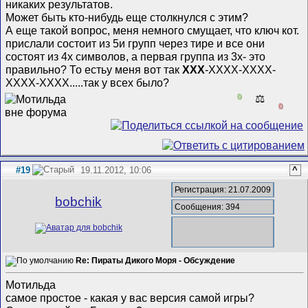
никаких результатов.
Может быть кто-нибудь еще столкнулся с этим?
А еще такой вопрос, меня немного смущает, что ключ кот.
прислали состоит из 5и групп через тире и все они
состоят из 4х символов, а первая группа из 3х- это
правильно? То естьу меня вот так
XXX
-XXXX-XXXX-
XXXX-XXXX.....так у всех было?
0
⚖️
0
#19
19.11.2012, 10:06
^
Регистрация: 21.07.2009
bobchik
Сообщения: 394
Re: Пираты Дикого Моря - Обсуждение
Мотильда
самое простое - какая у вас версия самой игры?