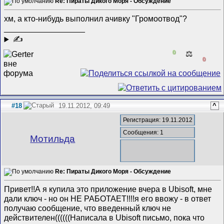
Re: Пираты Дикого Моря - Обсуждение
хм, а кто-нибудь выполнил ачивку "Громоотвод"?
__________________
✍
0
⚖️
0
#18
19.11.2012, 09:49
^
Регистрация: 19.11.2012
Сообщения: 1
Мотильда
Re: Пираты Дикого Моря - Обсуждение
Привет!!А я купила это приложение вчера в Ubisoft, мне
дали ключ - но он НЕ РАБОТАЕТ!!!!я его ввожу - в ответ
получаю сообщение, что введенный ключ не
действителен((((((Написала в Ubisoft письмо, пока что