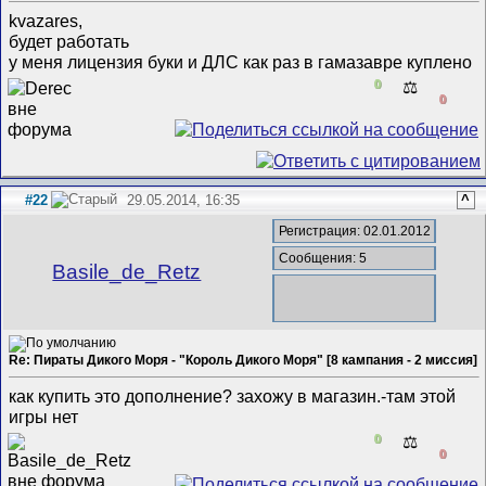
kvazares,
будет работать
у меня лицензия буки и ДЛС как раз в гамазавре куплено
0
⚖️
0
#22
29.05.2014, 16:35
^
Регистрация: 02.01.2012
Сообщения: 5
Basile_de_Retz
Re: Пираты Дикого Моря - "Король Дикого Моря" [8 кампания - 2 миссия]
как купить это дополнение? захожу в магазин.-там этой
игры нет
0
⚖️
0