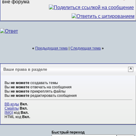
«
Предыдущая тема
|
Следующая тема
»
Ваши права в разделе
^
Вы
не можете
создавать темы
Вы
не можете
отвечать на сообщения
Вы
не можете
прикреплять файлы
Вы
не можете
редактировать сообщения
BB-коды
Вкл.
Смайлы
Вкл.
[IMG]
код
Вкл.
HTML код
Вкл.
Быстрый переход