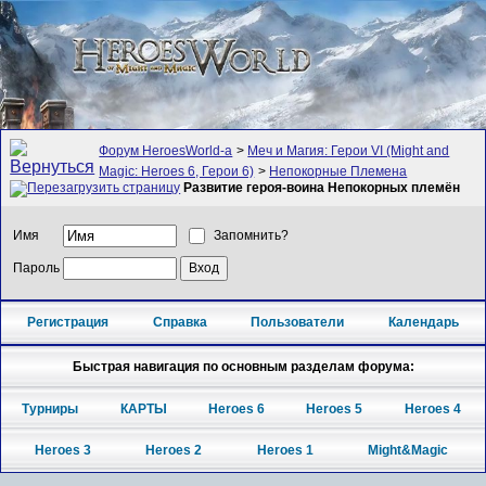
Форум HeroesWorld-а
>
Меч и Магия: Герои VI (Might and
Magic: Heroes 6, Герои 6)
>
Непокорные Племена
Развитие героя-воина Непокорных племён
Имя
Запомнить?
Пароль
Регистрация
Справка
Пользователи
Календарь
Быстрая навигация по основным разделам форума:
Турниры
КАРТЫ
Heroes 6
Heroes 5
Heroes 4
Heroes 3
Heroes 2
Heroes 1
Might&Magic