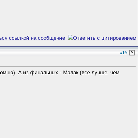
#19
^
омню). А из финальных - Малак (все лучше, чем