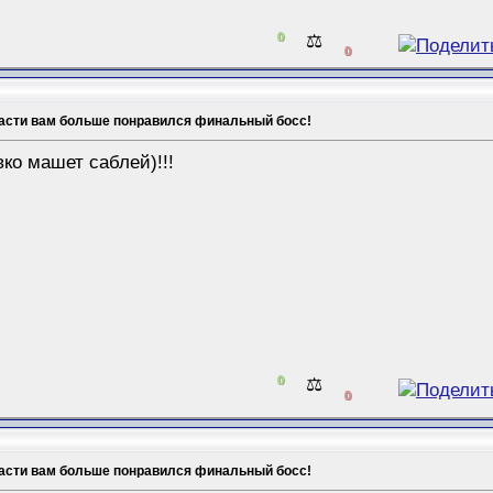
0
⚖️
0
части вам больше понравился финальный босс!
о машет саблей)!!!
0
⚖️
0
части вам больше понравился финальный босс!