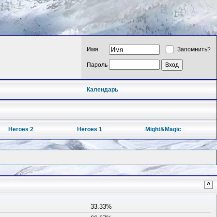
Имя
Запомнить?
Пароль
Календарь
Heroes 2
Heroes 1
Might&Magic
^
33.33%