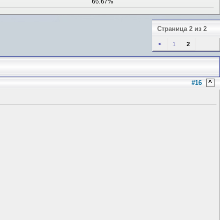
66.67%
Страница 2 из 2
<
1
2
#16
^