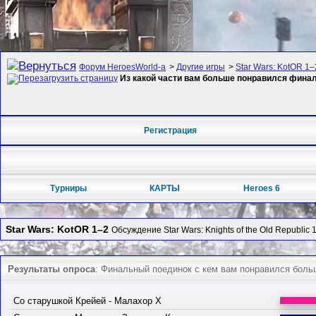
Форум HeroesWorld-а
>
Другие игры
>
Star Wars: KotOR 1–
Из какой части вам больше понравился фина
Регистрация
Турниры
КАРТЫ
Heroes 6
Star Wars: KotOR 1–2
Обсуждение Star Wars: Knights of the Old Republic 
Результаты опроса
: Финальный поединок с кем вам понравился боль
Со старушкой Крейей - Малахор Х