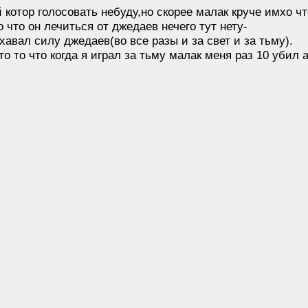
ой котор голосовать небуду,но скорее малак круче имхо ч
 что он лечиться от джедаев нечего тут нету-
хавал силу джедаев(во все разы и за свет и за тьму).
о то что когда я играл за тьму малак меня раз 10 убил а