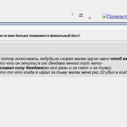
0
⚖️
0
части вам больше понравился финальный босс!
й котор голосовать небуду,но скорее малак круче имхо
чтоб м
о что он лечиться от джедаев нечего тут нету-
схавал силу джедаев
(во все разы и за свет и за тьму).
то то что когда я играл за тьму малак меня раз 10 убил а ког