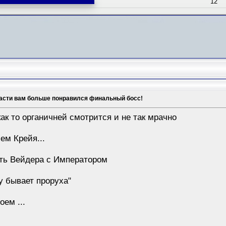
12
части вам больше понравился финальный босс!
как то органичней смотрится и не так мрачно
ем Крейя...
ать Вейдера с Императором
у бывает проруха"
ем ...