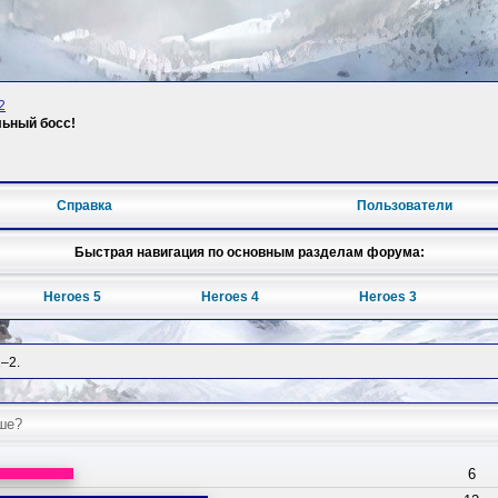
2
льный босс!
Справка
Пользователи
Быстрая навигация по основным разделам форума:
Heroes 5
Heroes 4
Heroes 3
1–2.
ше?
6