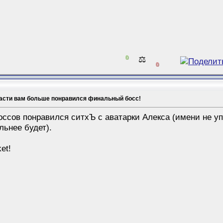
0
⚖️
0
части вам больше понравился финальный босс!
ссов понравился ситхЪ с аватарки Алекса (имени не уп
льнее будет).
ket!