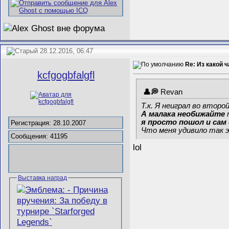
28.12.2016, 06:47
Re: Из какой 
kcfgogbfalgfl
Revan
Т.к. Я неиграл во второ
А малака необижайте
т
я просто пошол и сам 
Регистрация: 28.10.2007
Что меня удивило так э
Сообщения: 41195
lol
Выставка наград