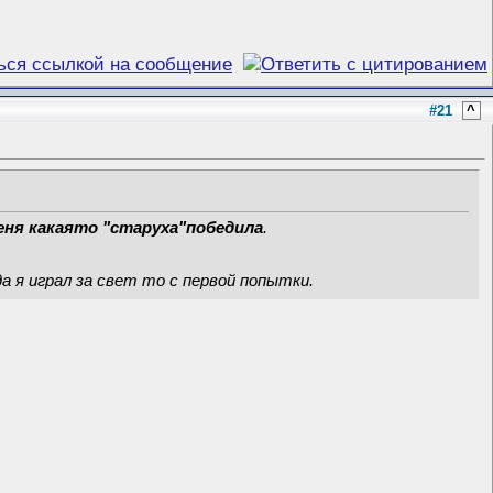
#21
^
еня какаято "старуха"победила
.
да я играл за свет то с первой попытки
.