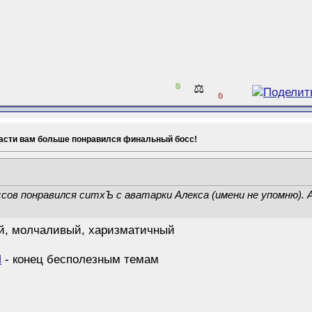
0
⚖️
0
части вам больше понравился финальный босс!
сов понравился ситхЪ с аватарки Алекса (имени не упомню). А
й, молчаливый, харизматичный
И
- конец бесполезным темам