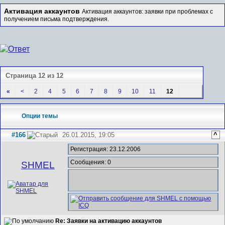
Активация аккаунтов
Активация аккаунтов: заявки при проблемах с
получением письма подтверждения.
Страница 12 из 12
«
<
2
4
5
6
7
8
9
10
11
12
Опции темы
#166
26.01.2015, 19:05
^
Регистрация: 23.12.2006
Сообщения: 0
SHMEL
Re: Заявки на активацию аккаунтов