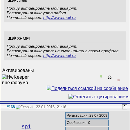
Aleck
Прошу активировать мой аккаунт.
Регистрация аккаунта забыл
Почтовый сервис:
http://www.mail.ru
SHMEL
Прошу активировать мой аккаунт.
Регистрация аккаунта: не смог найти в своем профиле
Почтовый сервис:
http://www.mail.ru
Активированы
0
⚖️
0
#168
22.01.2016, 21:16
^
Регистрация: 29.07.2009
Сообщения: 0
sp1