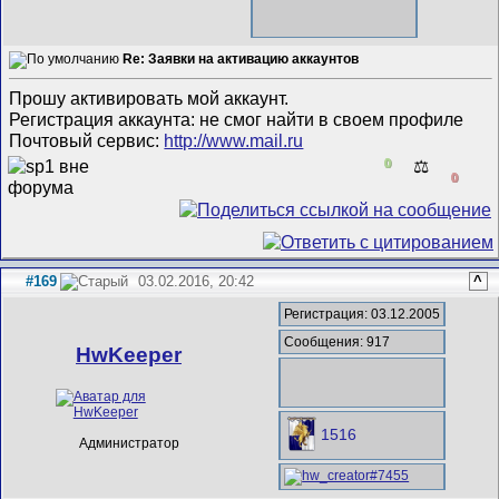
Re: Заявки на активацию аккаунтов
Прошу активировать мой аккаунт.
Регистрация аккаунта: не смог найти в своем профиле
Почтовый сервис:
http://www.mail.ru
0
⚖️
0
#169
03.02.2016, 20:42
^
Регистрация: 03.12.2005
Сообщения: 917
HwKeeper
1516
Администратор