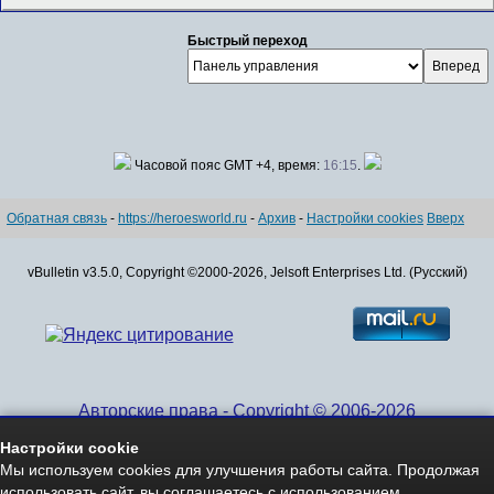
Быстрый переход
Часовой пояс GMT +4, время:
16:15
.
Обратная связь
-
https://heroesworld.ru
-
Архив
-
Настройки cookies
Вверх
vBulletin v3.5.0, Copyright ©2000-2026, Jelsoft Enterprises Ltd. (Русский)
Авторские права - Copyright © 2006-2026
www.HeroesWorld.ru All rights reserved
Настройки cookie
Heroes World (English)
Мы используем cookies для улучшения работы сайта. Продолжая
использовать сайт, вы соглашаетесь с использованием