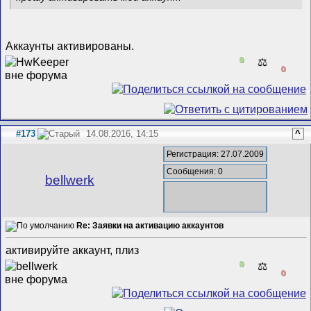
Аккаунты активированы.
0
⚖️
0
#173
14.08.2016, 14:15
^
Регистрация: 27.07.2009
Сообщения: 0
bellwerk
Re: Заявки на активацию аккаунтов
активируйте аккаунт, плиз
0
⚖️
0