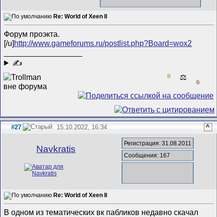
Re: World of Xeen II
Форум проэкта.
[/u]
http://www.gameforums.ru/postlist.php?Board=wox2
__________________
✍
0
⚖️
0
#27
15.10.2022, 16:34
^
Регистрация: 31.08.2011
Navkratis
Сообщения: 167
Re: World of Xeen II
В одном из тематических вк пабликов недавно скачал