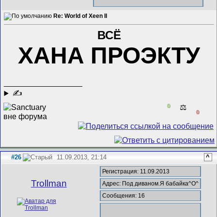
Re: World of Xeen II
ВСЁ
ХАНА ПРОЭКТУ
__________________
✍
0
⚖️
0
#26
11.09.2013, 21:14
^
Регистрация: 11.09.2013
Trollman
Адрес: Под диваном.Я бабайка^O^
Сообщения: 16