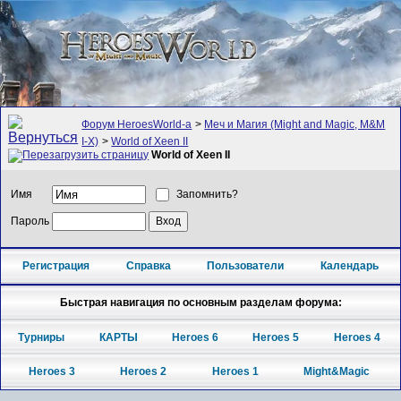
Форум HeroesWorld-а
>
Меч и Магия (Might and Magic, M&M
I-X)
>
World of Xeen II
World of Xeen II
Имя
Запомнить?
Пароль
Регистрация
Справка
Пользователи
Календарь
Быстрая навигация по основным разделам форума:
Турниры
КАРТЫ
Heroes 6
Heroes 5
Heroes 4
Heroes 3
Heroes 2
Heroes 1
Might&Magic