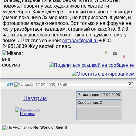
Вперед Разрабы! Я в Вас Верю!
Кстати. Я бы хотел
помочь. Говорят у вас художников не хватает и
моделепров. Как моделер я - полный нуп, ибо не выходит
у меня пока ничо 3х мерного
, но вот рисовать я умею, и
фотошопом владею неплохо. Вот только я на форуме не
могу разобряться на вашем, странный он какойто. 6,7,8
части знаю довольно неплохо. Так что я думаю я смогу
помочь. Вот связ со мной:
mitanar@mail.ru
+ ICQ
249513839 Жду вестей от вас.
0
⚖️
0
#17
17.09.2008, 16:46
^
Регистрация: 17.09.2008
Наугрим
Сообщения: 2
Re: World of Xeen II