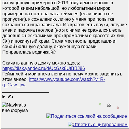
выпущенную примерно в 2013 году демо-версию, в
которой видим небольшой, но любопытный мирок
примерно на полтора часа геймлея (если ничего не
пропустил), к сожалению, лично у меня при попытке
сохраниться игра зависала. Из врагов есть пауки, летучие
змеи и парочка гноллов (но я с ними не сражался), есть
деревня с несколькими npc (промолчим о красоте их лиц
🙃 ) и покинутый храм. Сама местность представляет
собой большую долину, окруженную горами.
Понравилась водичка 🙂
Скачать данную демку можно здесь:
https://disk.yandex.ru/d/UcGsk8UtBBJ86
Геймплей и мои впечатления по нему можно заценить в
этом видео:
https://www.youtube.com/watch?v=R-
q_Caw_jrw
__________________
✍
0
⚖️
0