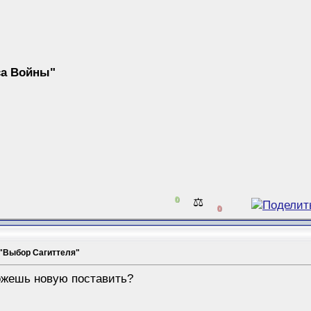
са Войны"
0
⚖️
0
 "Выбор Сагиттеля"
ожешь новую поставить?