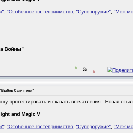
и"
:
"Особенное гостеприимство
,
"Супероружие"
,
"Меж мо
са Войны"
0
⚖️
0
 "Выбор Сагиттеля"
ошу протестировать и сказать впечатления
. Новая ссыл
ight and Magic V
и"
:
"Особенное гостеприимство
,
"Супероружие"
,
"Меж мо