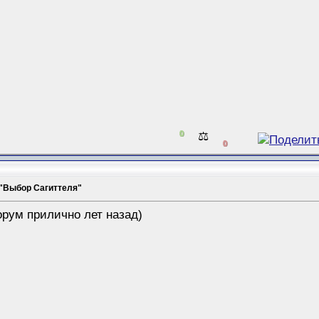
0
⚖️
0
 "Выбор Сагиттеля"
рум прилично лет назад)