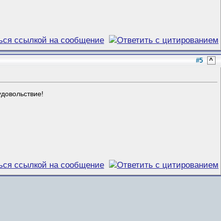
#5
^
удовольствие!