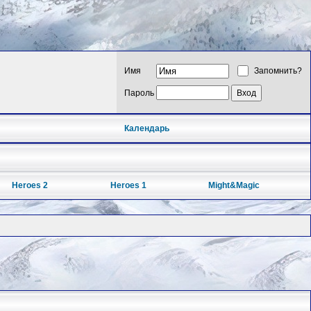
Имя
Запомнить?
Пароль
Календарь
Heroes 2
Heroes 1
Might&Magic