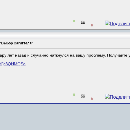
0
⚖️
0
 "Выбор Сагиттеля"
пару лет назад и случайно наткнулся на вашу проблему. Получайте 
i3Yf/jc3QHMQSo
0
⚖️
0