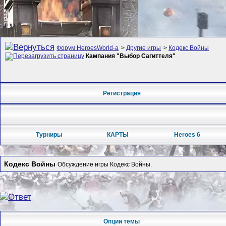
Форум HeroesWorld-а
>
Другие игры
>
Кодекс Войны
Кампания "Выбор Сагиттеля"
Регистрация
Турниры
КАРТЫ
Heroes 6
Кодекс Войны
Обсуждение игры Кодекс Войны.
Опции темы