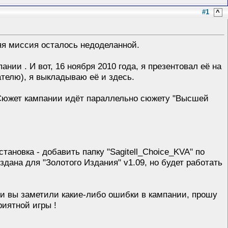
#1
^
яя миссия осталось недоделанной.
мпании
. И вот, 16 ноября 2010 года, я презентовал её на
телю), я выкладываю её и здесь.
 Сюжет кампании идёт параллельно сюжету "Высшей
ановка - добавить папку "Sagitell_Choice_KVA" по
здана для "Золотого Издания" v1.09, но будет работать
ли вы заметили какие-либо ошибки в кампании, прошу
Приятной игры
!