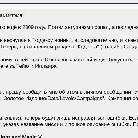
р Сагиттеля"
ию ещё в 2009 году. Потом энтузиазм пропал, а последн
я вернулся к "Кодексу войны", а, следовательно, и к ка
еперь, с появлением раздела "Кодекса" (спасибо Созда
ании, в ней стало 8 основных миссий и две бонусных.
дете за Тейю и Иллаира.
т, прошу сообщить мне об этом в личном сообщении. Уст
ны Золотое Издание/Data/Levels/Campaigns". Кампания со
ательная, теперь будут лишь исправляться ошибки. Ес
ь, указав название миссии и точное описание ошибки. 
ight and Magic V