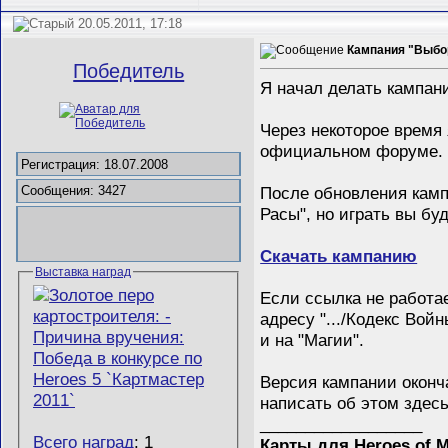
20.05.2011, 17:18
Кампания "Выбо
Победитель
Я начал делать кампан
Через некоторое время 
официальном форуме. Т
Регистрация: 18.07.2008
После обновления камп
Сообщения: 3427
Расы", но играть вы бу
Скачать кампанию
Выставка наград
Если ссылка не работае
адресу ".../Кодекс Вой
и на "Магии".
Версия кампании оконч
написать об этом здес
__________________
Всего наград
: 1
Карты для Heroes of M