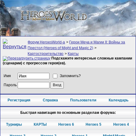
Форум HeroesWorld-а
>
Герои Меча и Магии II: Войны за
Престол (Heroes of Might and Magic 2)
>
Картостроительство
>
Карты
Подскажите интересные сложные кампании
(сценарии) с прогрессом героя(ев).
Имя
Запомнить?
Пароль
Регистрация
Справка
Пользователи
Календарь
Быстрая навигация по основным разделам форума:
Турниры
КАРТЫ
Heroes 6
Heroes 5
Heroes 4