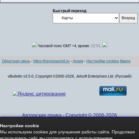
Быстрый переход
Часовой пояс GMT +4, время:
12:51
.
Обратная связь
-
https://heroesworld.ru
-
Архив
-
Настройки cookies
Вверх
vBulletin v3.5.0, Copyright ©2000-2026, Jelsoft Enterprises Ltd. (Русский)
Авторские права - Copyright © 2006-2026
www.HeroesWorld.ru All rights reserved
Настройки cookie
Heroes World (English)
Мы используем cookies для улучшения работы сайта. Продолжая
использовать сайт, вы соглашаетесь с использованием