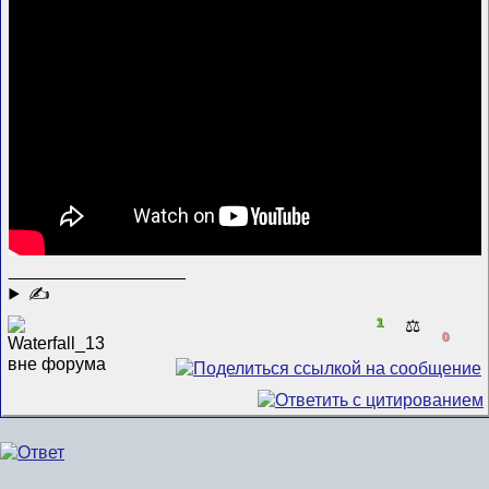
__________________
✍
1
⚖️
0