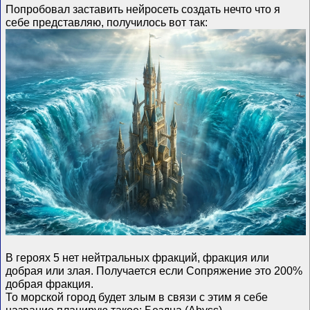
Попробовал заставить нейросеть создать нечто что я
себе представляю, получилось вот так:
В героях 5 нет нейтральных фракций, фракция или
добрая или злая. Получается если Сопряжение это 200%
добрая фракция.
То морской город будет злым в связи с этим я себе
название планирую такое: Бездна (Abyss).