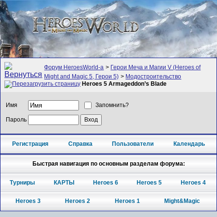
Форум HeroesWorld-а
>
Герои Меча и Магии V (Heroes of
Might and Magic 5, Герои 5)
>
Модостроительство
Heroes 5 Armageddon’s Blade
Имя
Запомнить?
Пароль
Регистрация
Справка
Пользователи
Календарь
Быстрая навигация по основным разделам форума:
Турниры
КАРТЫ
Heroes 6
Heroes 5
Heroes 4
Heroes 3
Heroes 2
Heroes 1
Might&Magic