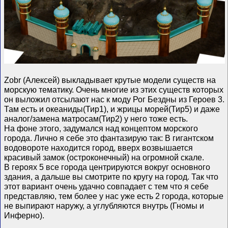
Zobr (Алексей) выкладывает крутые модели существ на
морскую тематику. Очень многие из этих существ которых
он выложил отсылают нас к моду Рог Бездны из Героев 3.
Там есть и океаниды(Тир1), и жрицы морей(Тир5) и даже
аналог/замена матросам(Тир2) у него тоже есть.
На фоне этого, задумался над концептом морского
города. Лично я себе это фантазирую так: В гигантском
водовороте находится город, вверх возвышается
красивый замок (остроконечный) на огромной скале.
В героях 5 все города центрируются вокруг основного
здания, а дальше вы смотрите по кругу на город. Так что
этот вариант очень удачно совпадает с тем что я себе
представляю, тем более у нас уже есть 2 города, которые
не выпирают наружу, а углубляются внутрь (Гномы и
Инферно).